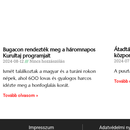
Átadtá
Bugacon rendezték meg a háromnapos
közpo
Kurultaj programjait
2024-07
2024-08-12
Nincs hozzászólás
A puszt
Ismét találkoztak a magyar és a turáni rokon
népek, ahol 600 lovas és gyalogos harcos
Tovább 
idézte meg a honfoglalás korát.
Tovább olvasom »
Impresszum
Adatvédelmi ny