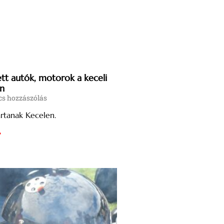
ett autók, motorok a keceli
on
s hozzászólás
artanak Kecelen.
»