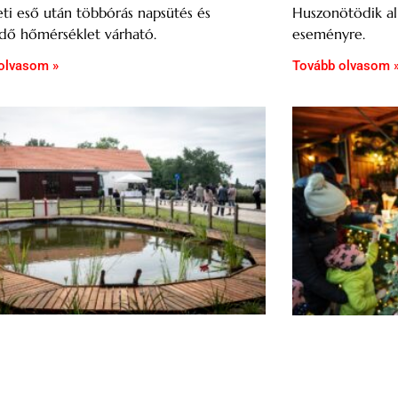
ti eső után többórás napsütés és
Huszonötödik al
dő hőmérséklet várható.
eseményre.
olvasom »
Tovább olvasom 