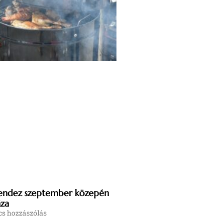
 rendez szeptember közepén
áza
s hozzászólás