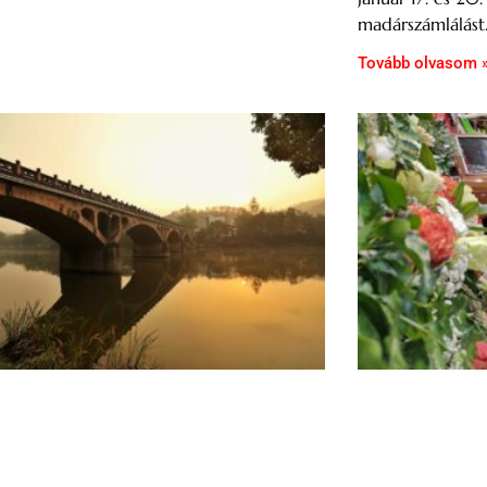
madárszámlálást
Tovább olvasom 