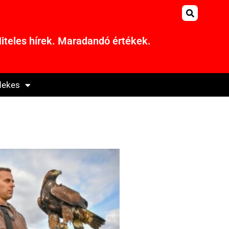
iteles hírek. Maradandó értékek.
dekes