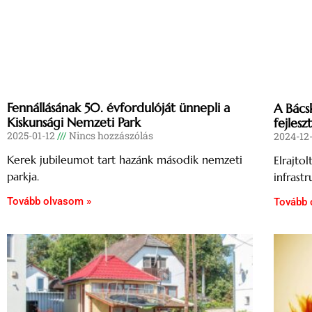
Fennállásának 50. évfordulóját ünnepli a
A Bács
Kiskunsági Nemzeti Park
fejlesz
2025-01-12
Nincs hozzászólás
2024-12
Kerek jubileumot tart hazánk második nemzeti
Elrajto
parkja.
infrastr
Tovább olvasom »
Tovább 