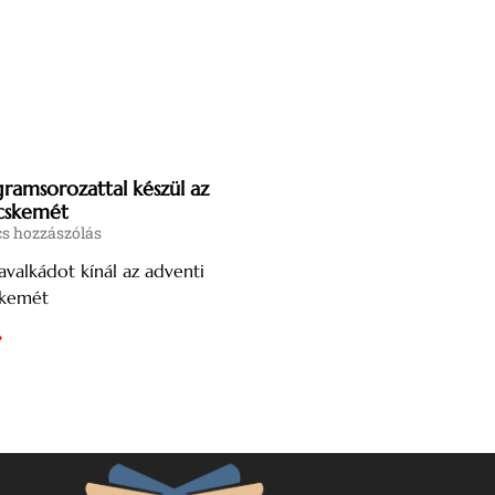
ramsorozattal készül az
cskemét
s hozzászólás
valkádot kínál az adventi
skemét
»