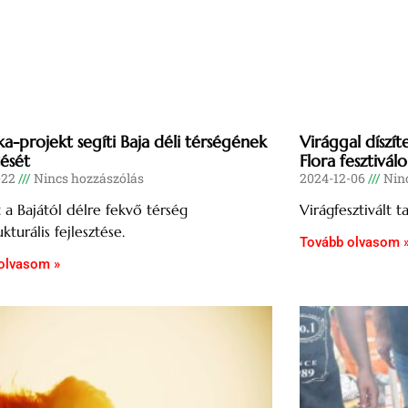
ka-projekt segíti Baja déli térségének
Virággal díszít
tését
Flora fesztivál
-22
Nincs hozzászólás
2024-12-06
Ninc
lt a Bajától délre fekvő térség
Virágfesztivált t
ukturális fejlesztése.
Tovább olvasom 
olvasom »