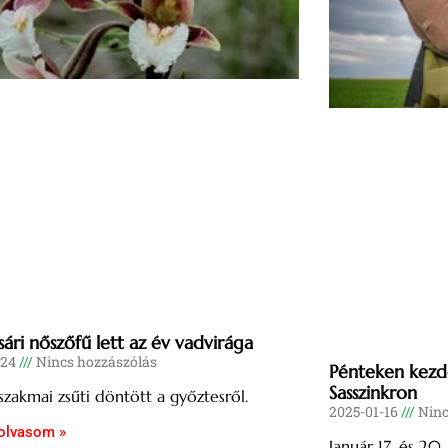
ári nőszőfű lett az év vadvirága
-24
Nincs hozzászólás
Pénteken kezd
Sasszinkron
 szakmai zsűti döntött a győztesről.
2025-01-16
Ninc
olvasom »
Január 17. és 20.