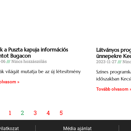
k a Puszta kapuja információs
Látványos prog
ntot Bugacon
ünnepekre Ke
-06
Nincs hozzászólás
2023-11-27
Ninc
ák világát mutatja be az új létesítmény
Színes programka
időszakban Kec
olvasom »
Tovább olvasom 
1
2
3
4
5
ilatkozat
Média ajánlat