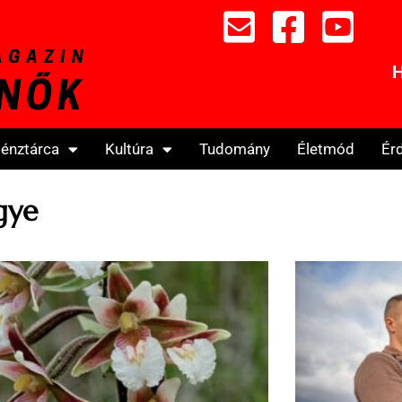
H
énztárca
Kultúra
Tudomány
Életmód
Ér
gye