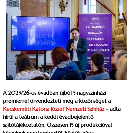
A 2025/26-os évadban újból 5 nagyszínházi
premierrel örvendezteti meg a közönséget a
Kecskeméti Katona József Nemzeti Színház
– adta
hírül a teátrum a keddi évadbejelentő
sajtótájékoztatón. Összesen 15 új produkcióval
készülnek szeptembertől, köztük négy