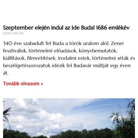
Szeptember elején indul az Ide Buda! 1686 emlékév
2026-08-04
340 éve szabadult fel Buda a török uralom alól. Zenei
fesztiválok, történelmi előadások, könyvbemutatók,
kiállítások, filmvetítések, irodalmi estek, történelmi séták és
beszélgetéssorozatok idézik fel Budavár múltját egy éven
át.
Tovább olvasom »