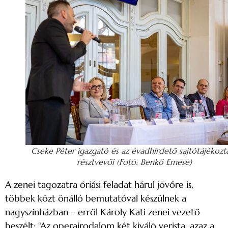
Cseke Péter igazgató és az évadhirdető sajtótájékozt
résztvevői (Fotó: Benkő Emese)
A zenei tagozatra óriási feladat hárul jövőre is,
többek közt önálló bemutatóval készülnek a
nagyszínházban – erről Károly Kati zenei vezető
beszélt: “Az operairodalom két kiváló verista, azaz a