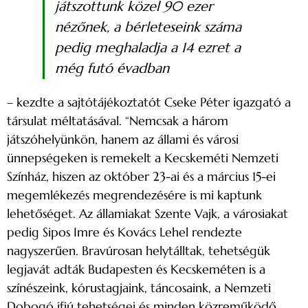
játszottunk közel 90 ezer
nézőnek, a bérleteseink száma
pedig meghaladja a 14 ezret a
még futó évadban
– kezdte a sajtótájékoztatót Cseke Péter igazgató a
társulat méltatásával. “Nemcsak a három
játszóhelyünkön, hanem az állami és városi
ünnepségeken is remekelt a Kecskeméti Nemzeti
Színház, hiszen az október 23-ai és a március 15-ei
megemlékezés megrendezésére is mi kaptunk
lehetőséget. Az államiakat Szente Vajk, a városiakat
pedig Sipos Imre és Kovács Lehel rendezte
nagyszerűen. Bravúrosan helytálltak, tehetségük
legjavát adták Budapesten és Kecskeméten is a
színészeink, kórustagjaink, táncosaink, a Nemzeti
Dobogó ifjú tehetségei és minden közreműködő