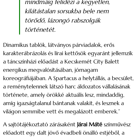
mindmáig felidézi a kegyetlen,
kilátástalan sorsukba bele nem
törődő, lázongó rabszolgák
történetét.
Dinamikus tablók, látványos párviadalok, erős
karakterábrázolás és lírai kettősök egyaránt jellemzik
a táncszínházi előadást a Kecskemét City Balett
energikus megvalósításában, jómagam
koreográfiájában. A Spartacus a helytállás, a becsület,
a reménytelennek látszó harc áldozatos vállalásának
története, amely örökké aktuális lesz, mindaddig,
amíg igazságtalanul bántanak valakit, és lesznek a
világon semmibe vett és megalázott emberek.”
A sajtótájékoztató zárásaként
Járai Máté
színművész
előadott egy dalt jövő évadbeli önálló estjéből, a