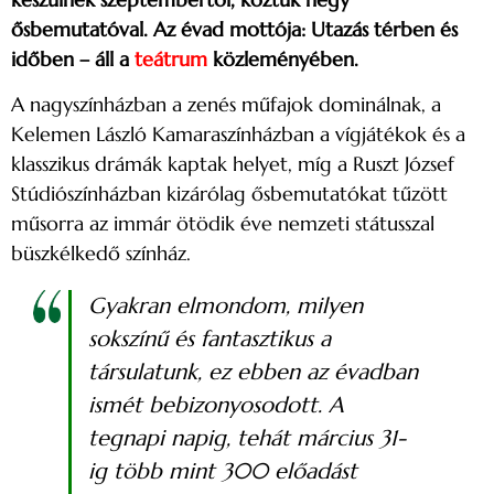
ősbemutatóval. Az évad mottója: Utazás térben és
időben – áll a
teátrum
közleményében.
A nagyszínházban a zenés műfajok dominálnak, a
Kelemen László Kamaraszínházban a vígjátékok és a
klasszikus drámák kaptak helyet, míg a Ruszt József
Stúdiószínházban kizárólag ősbemutatókat tűzött
műsorra az immár ötödik éve nemzeti státusszal
büszkélkedő színház.
Gyakran elmondom, milyen
sokszínű és fantasztikus a
társulatunk, ez ebben az évadban
ismét bebizonyosodott. A
tegnapi napig, tehát március 31-
ig több mint 300 előadást