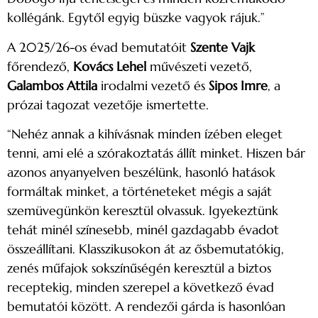
kollégánk. Egytől egyig büszke vagyok rájuk.”
A 2025/26-os évad bemutatóit
Szente Vajk
főrendező,
Kovács Lehel
művészeti vezető,
Galambos Attila
irodalmi vezető és
Sipos Imre
, a
prózai tagozat vezetője ismertette.
“Nehéz annak a kihívásnak minden ízében eleget
tenni, ami elé a szórakoztatás állít minket. Hiszen bár
azonos anyanyelven beszélünk, hasonló hatások
formáltak minket, a történeteket mégis a saját
szemüvegünkön keresztül olvassuk. Igyekeztünk
tehát minél színesebb, minél gazdagabb évadot
összeállítani. Klasszikusokon át az ősbemutatókig,
zenés műfajok sokszínűségén keresztül a biztos
receptekig, minden szerepel a következő évad
bemutatói között. A rendezői gárda is hasonlóan