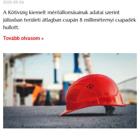
2026-08-04
A Kötivizig kiemelt mérőállomásainak adatai szerint
júliusban területi átlagban csupán 8 milliméternyi csapadék
hullott.
Tovább olvasom »