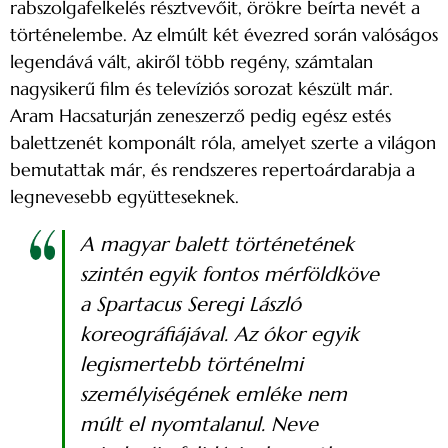
rabszolgafelkelés résztvevőit, örökre beírta nevét a
történelembe. Az elmúlt két évezred során valóságos
legendává vált, akiről több regény, számtalan
nagysikerű film és televíziós sorozat készült már.
Aram Hacsaturján zeneszerző pedig egész estés
balettzenét komponált róla, amelyet szerte a világon
bemutattak már, és rendszeres repertoárdarabja a
legnevesebb együtteseknek.
A magyar balett történetének
szintén egyik fontos mérföldköve
a Spartacus Seregi László
koreográfiájával. Az ókor egyik
legismertebb történelmi
személyiségének emléke nem
múlt el nyomtalanul. Neve