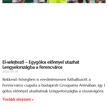
El-selejtező – Egygólos előnnyel utazhat
Lengyelországba a Ferencváros
2026-08-06
Rekkenő hőségben is eredményesen futballozott a
Ferencváros csapata a budapesti Groupama Arénában, így 1
gólos előnnyel utazhatnak Lengyelországba a visszavágóra.
Tovább olvasom »