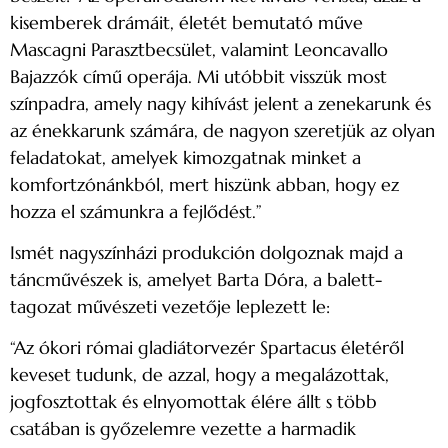
kisemberek drámáit, életét bemutató műve
Mascagni Parasztbecsület, valamint Leoncavallo
Bajazzók című operája. Mi utóbbit visszük most
színpadra, amely nagy kihívást jelent a zenekarunk és
az énekkarunk számára, de nagyon szeretjük az olyan
feladatokat, amelyek kimozgatnak minket a
komfortzónánkból, mert hiszünk abban, hogy ez
hozza el számunkra a fejlődést.”
Ismét nagyszínházi produkción dolgoznak majd a
táncművészek is, amelyet Barta Dóra, a balett-
tagozat művészeti vezetője leplezett le:
“Az ókori római gladiátorvezér Spartacus életéről
keveset tudunk, de azzal, hogy a megalázottak,
jogfosztottak és elnyomottak élére állt s több
csatában is győzelemre vezette a harmadik