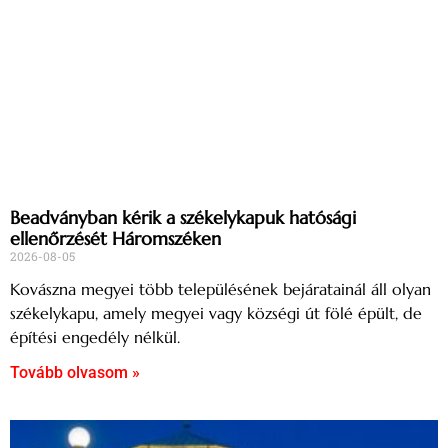
Beadványban kérik a székelykapuk hatósági
ellenőrzését Háromszéken
2026-08-05
Kovászna megyei több településének bejáratainál áll olyan
székelykapu, amely megyei vagy községi út fölé épült, de
építési engedély nélkül.
Tovább olvasom »