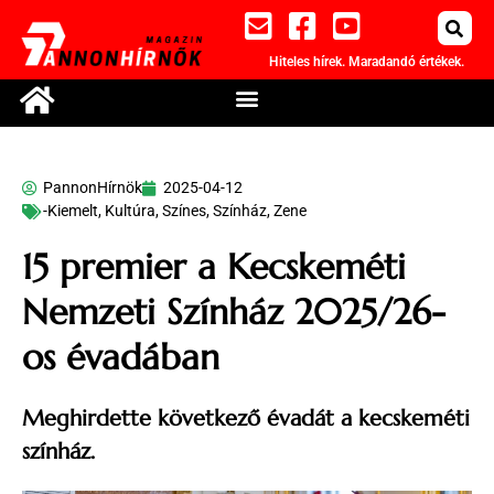
Hiteles hírek. Maradandó értékek.
PannonHírnök
2025-04-12
-Kiemelt
,
Kultúra
,
Színes
,
Színház
,
Zene
15 premier a Kecskeméti
Nemzeti Színház 2025/26-
os évadában
Meghirdette következő évadát a kecskeméti
színház.