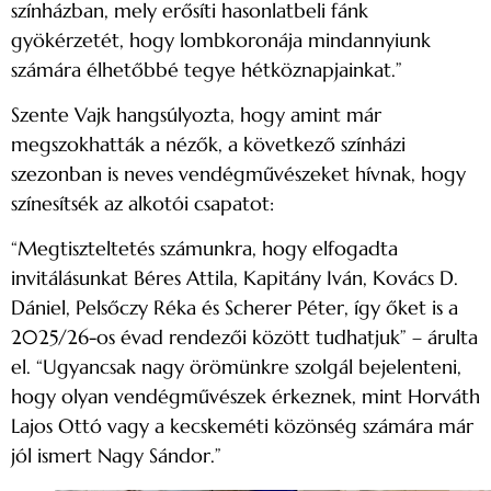
színházban, mely erősíti hasonlatbeli fánk
gyökérzetét, hogy lombkoronája mindannyiunk
számára élhetőbbé tegye hétköznapjainkat.”
Szente Vajk hangsúlyozta, hogy amint már
megszokhatták a nézők, a következő színházi
szezonban is neves vendégművészeket hívnak, hogy
színesítsék az alkotói csapatot:
“Megtiszteltetés számunkra, hogy elfogadta
invitálásunkat Béres Attila, Kapitány Iván, Kovács D.
Dániel, Pelsőczy Réka és Scherer Péter, így őket is a
2025/26-os évad rendezői között tudhatjuk” – árulta
el. “Ugyancsak nagy örömünkre szolgál bejelenteni,
hogy olyan vendégművészek érkeznek, mint Horváth
Lajos Ottó vagy a kecskeméti közönség számára már
jól ismert Nagy Sándor.”