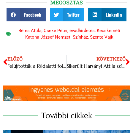
MEGOSZTÁS
Facebook
Twitter
LinkedIn
Béres Attila
,
Cseke Péter
,
évadhirdetés
,
Kecskeméti
Katona József Nemzeti Színház
,
Szente Vajk
ELŐZŐ
KÖVETKEZŐ
Felújították a földalatti folyosók bejáratát a füleki vár alatt
Sikerült Harsányi Attila színművész rekordkísérlete
További cikkek