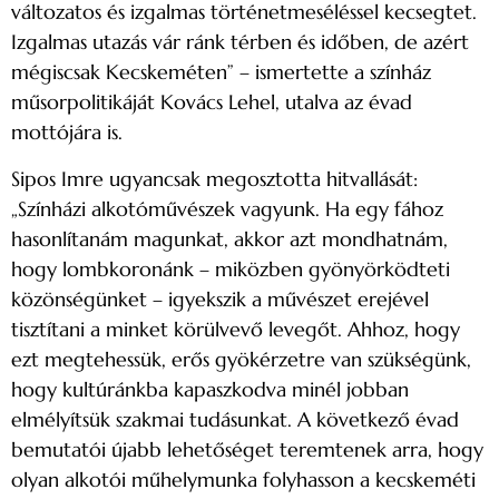
változatos és izgalmas történetmeséléssel kecsegtet.
Izgalmas utazás vár ránk térben és időben, de azért
mégiscsak Kecskeméten” – ismertette a színház
műsorpolitikáját Kovács Lehel, utalva az évad
mottójára is.
Sipos Imre ugyancsak megosztotta hitvallását:
„Színházi alkotóművészek vagyunk. Ha egy fához
hasonlítanám magunkat, akkor azt mondhatnám,
hogy lombkoronánk – miközben gyönyörködteti
közönségünket – igyekszik a művészet erejével
tisztítani a minket körülvevő levegőt. Ahhoz, hogy
ezt megtehessük, erős gyökérzetre van szükségünk,
hogy kultúránkba kapaszkodva minél jobban
elmélyítsük szakmai tudásunkat. A következő évad
bemutatói újabb lehetőséget teremtenek arra, hogy
olyan alkotói műhelymunka folyhasson a kecskeméti