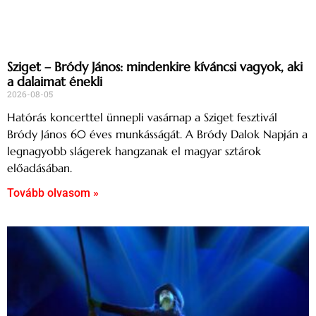
Sziget – Bródy János: mindenkire kíváncsi vagyok, aki
a dalaimat énekli
2026-08-05
Hatórás koncerttel ünnepli vasárnap a Sziget fesztivál
Bródy János 60 éves munkásságát. A Bródy Dalok Napján a
legnagyobb slágerek hangzanak el magyar sztárok
előadásában.
Tovább olvasom »