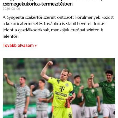
csemegekukorica-termesztésben
2026-08-06
A Syngenta szakértői szerint öntözött körülmények között
a kukoricatermesztés továbbra is stabil bevételi forrást
jelent a gazdálkodóknak, munkájuk európai szinten is
jelentős.
Tovább olvasom »