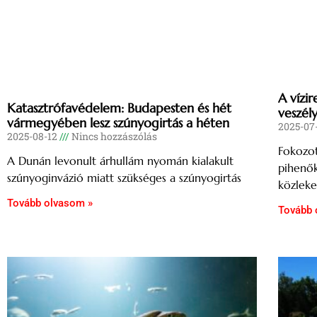
A vízi
Katasztrófavédelem: Budapesten és hét
veszél
vármegyében lesz szúnyogirtás a héten
2025-07
2025-08-12
Nincs hozzászólás
Fokozot
A Dunán levonult árhullám nyomán kialakult
pihenők
szúnyoginvázió miatt szükséges a szúnyogirtás
közleke
Tovább olvasom »
Tovább 