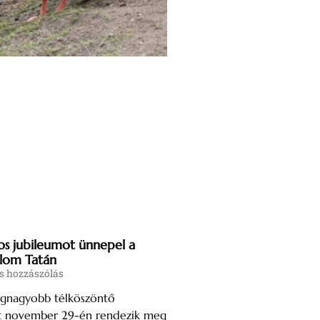
s jubileumot ünnepel a
lom Tatán
s hozzászólás
egnagyobb télköszöntő
át november 29-én rendezik meg