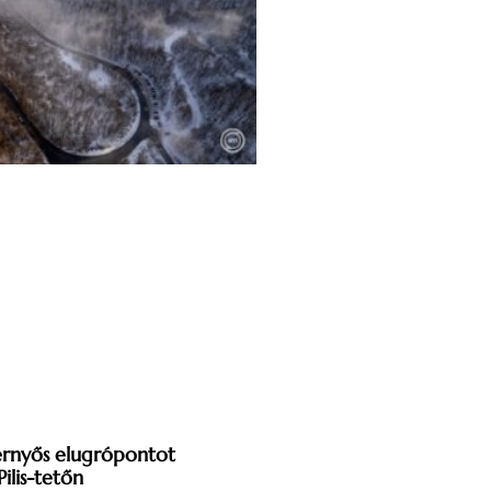
óernyős elugrópontot
Pilis-tetőn