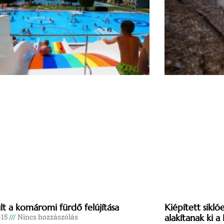
ült a komáromi fürdő felújítása
Kiépített sikl
-15
Nincs hozzászólás
alakítanak ki a 