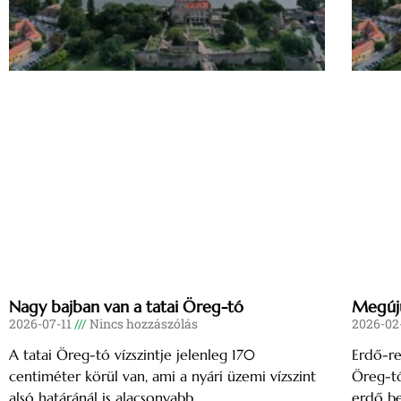
Nagy bajban van a tatai Öreg-tó
Megúju
2026-07-11
Nincs hozzászólás
2026-02
A tatai Öreg-tó vízszintje jelenleg 170
Erdő-re
centiméter körül van, ami a nyári üzemi vízszint
Öreg-tó
alsó határánál is alacsonyabb.
erdő be