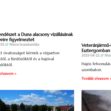
rendészet a Duna alacsony vízállásának
yeire figyelmeztet
-02
Nincs hozzászólás
Veteránjármű-k
Esztergomban
t óvatosságot kérnek a vízparton
2025-04-22
Ninc
től, a fürdőzőktől és a hajóval
Hajós felvonulás
dőktől.
szombaton.
olvasom »
Tovább olvasom 