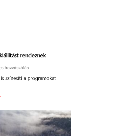
iállítást rendeznek
s hozzászólás
 is színesíti a programokat
»