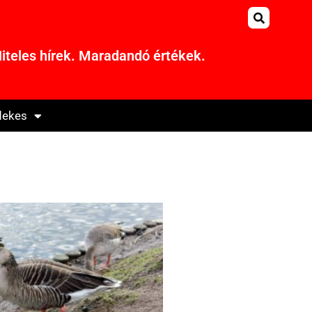
iteles hírek. Maradandó értékek.
dekes