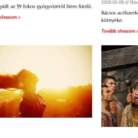
2025-02-08
Ninc
ült az 59 fokos gyógyvizéről híres fürdő.
Rácsos acélszerk
olvasom »
környéke.
Tovább olvasom 