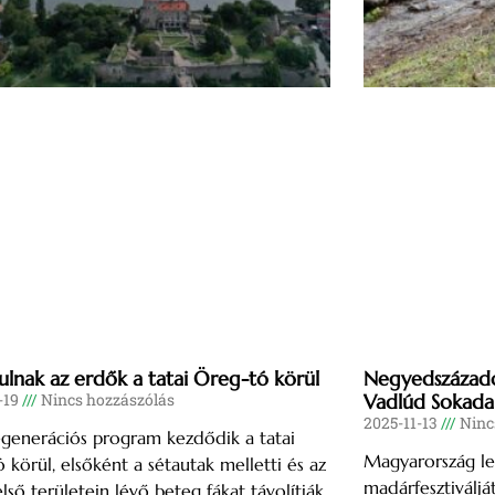
lnak az erdők a tatai Öreg-tó körül
Negyedszázado
-19
Nincs hozzászólás
Vadlúd Sokada
2025-11-13
Ninc
generációs program kezdődik a tatai
Magyarország l
 körül, elsőként a sétautak melletti és az
madárfesztiválj
lső területein lévő beteg fákat távolítják