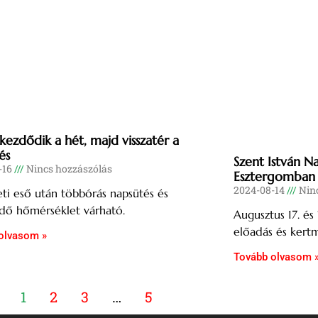
 kezdődik a hét, majd visszatér a
és
Szent István 
-16
Nincs hozzászólás
Esztergomban
2024-08-14
Ninc
ti eső után többórás napsütés és
dő hőmérséklet várható.
Augusztus 17. és
előadás és kertm
olvasom »
Tovább olvasom 
1
2
3
…
5