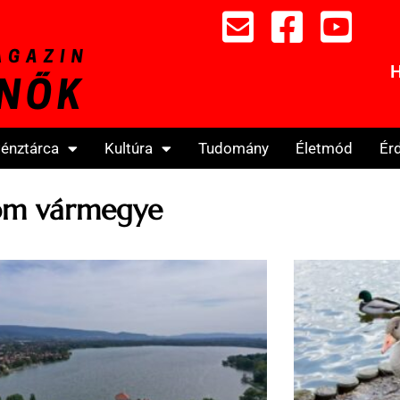
H
énztárca
Kultúra
Tudomány
Életmód
Ér
om vármegye