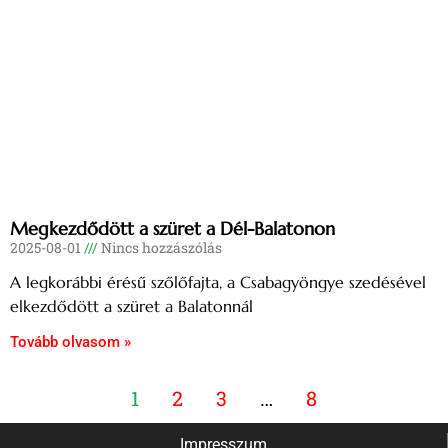
Megkezdődött a szüret a Dél-Balatonon
2025-08-01
Nincs hozzászólás
A legkorábbi érésű szőlőfajta, a Csabagyöngye szedésével
elkezdődött a szüret a Balatonnál
Tovább olvasom »
1
2
3
…
8
Impresszum