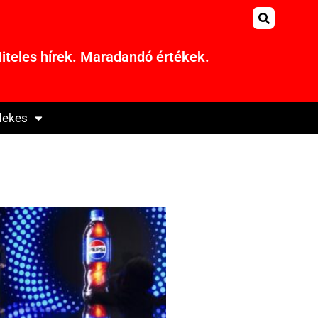
iteles hírek. Maradandó értékek.
dekes