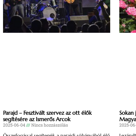
Parajd – Fesztivált szervez az ott élők
Sokan 
segítésére az Ismerős Arcok
Magyar
2025-06-04
Nincs hozzászólás
2025-06
Összefogással segítenék a parajdi sóbányából élő
Lezárult