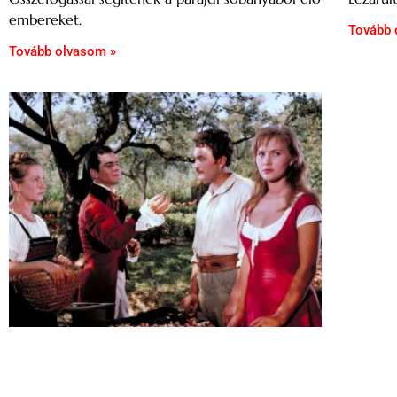
embereket.
Tovább 
Tovább olvasom »