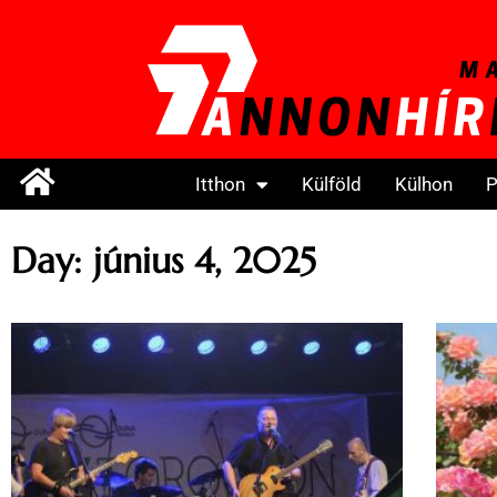
Itthon
Külföld
Külhon
P
Day: június 4, 2025