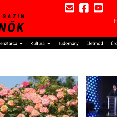
H
énztárca
Kultúra
Tudomány
Életmód
Ér