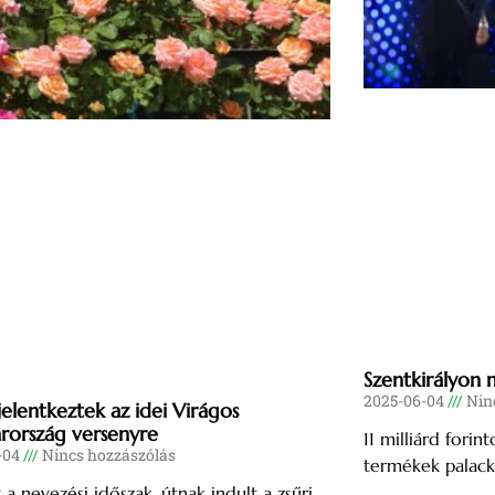
Szentkirályon 
2025-06-04
Ninc
jelentkeztek az idei Virágos
ország versenyre
11 milliárd forin
-04
Nincs hozzászólás
termékek palack
 a nevezési időszak, útnak indult a zsűri.