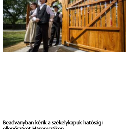
Beadványban kérik a székelykapuk hatósági
ellenőrzését Háromszéken