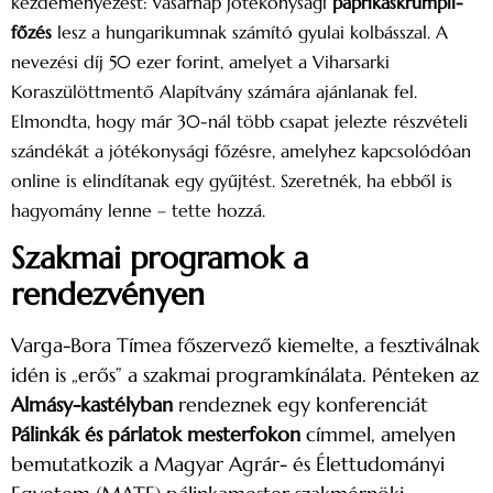
kezdeményezést: vasárnap jótékonysági
paprikáskrumpli-
főzés
lesz a hungarikumnak számító gyulai kolbásszal. A
nevezési díj 50 ezer forint, amelyet a Viharsarki
Koraszülöttmentő Alapítvány számára ajánlanak fel.
Elmondta, hogy már 30-nál több csapat jelezte részvételi
szándékát a jótékonysági főzésre, amelyhez kapcsolódóan
online is elindítanak egy gyűjtést. Szeretnék, ha ebből is
hagyomány lenne – tette hozzá.
Szakmai programok a
rendezvényen
Varga-Bora Tímea főszervező kiemelte, a fesztiválnak
idén is „erős” a szakmai programkínálata. Pénteken az
Almásy-kastélyban
rendeznek egy konferenciát
Pálinkák és párlatok mesterfokon
címmel, amelyen
bemutatkozik a Magyar Agrár- és Élettudományi