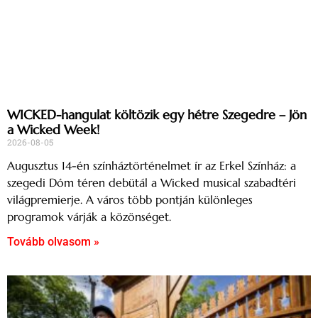
WICKED-hangulat költözik egy hétre Szegedre – Jön
a Wicked Week!
2026-08-05
Augusztus 14-én színháztörténelmet ír az Erkel Színház: a
szegedi Dóm téren debütál a Wicked musical szabadtéri
világpremierje. A város több pontján különleges
programok várják a közönséget.
Tovább olvasom »