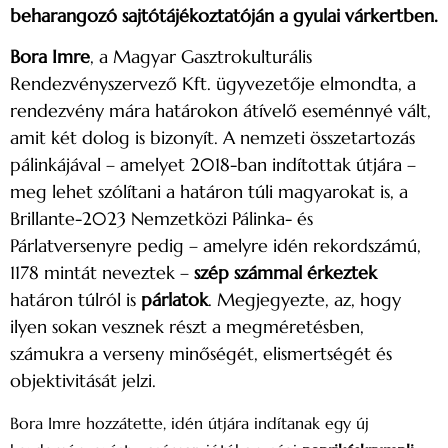
beharangozó sajtótájékoztatóján a gyulai várkertben.
Bora Imre
, a Magyar Gasztrokulturális
Rendezvényszervező Kft. ügyvezetője elmondta, a
rendezvény mára határokon átívelő eseménnyé vált,
amit két dolog is bizonyít. A nemzeti összetartozás
pálinkájával – amelyet 2018-ban indítottak útjára –
meg lehet szólítani a határon túli magyarokat is, a
Brillante-2023 Nemzetközi Pálinka- és
Párlatversenyre pedig – amelyre idén rekordszámú,
1178 mintát neveztek –
szép számmal érkeztek
határon túlról is
párlatok
. Megjegyezte, az, hogy
ilyen sokan vesznek részt a megméretésben,
számukra a verseny minőségét, elismertségét és
objektivitását jelzi.
Bora Imre hozzátette, idén útjára indítanak egy új