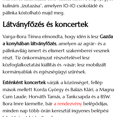
kulináris „ízutazása”, amelyen 10-10 csokoládé és
pálinka kóstolható majd meg.
Látványfőzés és koncertek
Varga-Bora Tímea elmondta, hogy idén is lesz
Gazda
a konyhában látványfőzés
, amelyen az agrár- és a
pálinkavilág ismert és elismert szakemberei vesznek
részt. Tíz önkormányzat részvételével lesz
közfoglalkoztatási kiállítás és -vásár; lesz mobilizált
kormányablak és egészségügyi szűrések.
Esténként koncertek
várják a közönséget, fellép
mások mellett Korda György és Balázs Klári, a Magna
Cum Laude, Horváth Tamás, a Tankcsapda és a BSW.
Bora Imre kiemelte, bár
a rendezvény
belépődíjas,
minden nap több órán keresztül ingyenes belépési