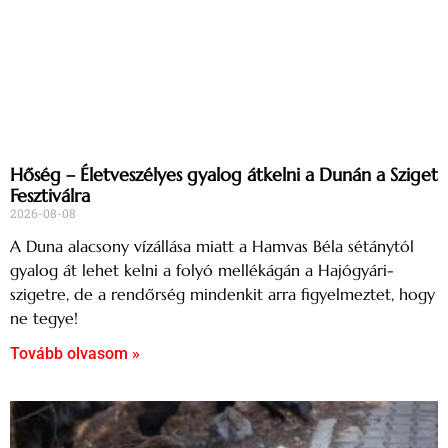
Hőség – Életveszélyes gyalog átkelni a Dunán a Sziget
Fesztiválra
2026-08-08
A Duna alacsony vízállása miatt a Hamvas Béla sétánytól
gyalog át lehet kelni a folyó mellékágán a Hajógyári-
szigetre, de a rendőrség mindenkit arra figyelmeztet, hogy
ne tegye!
Tovább olvasom »