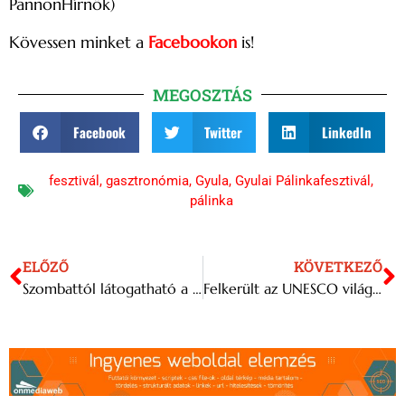
PannonHírnök)
Kövessen minket a
Facebookon
is!
MEGOSZTÁS
Facebook
Twitter
LinkedIn
fesztivál
,
gasztronómia
,
Gyula
,
Gyulai Pálinkafesztivál
,
pálinka
ELŐZŐ
KÖVETKEZŐ
Szombattól látogatható a magyar pavilon a Velencei Építészeti Biennálén
Felkerült az UNESCO világemlékezet-listájára a gyulafehérvári Arany Kódex