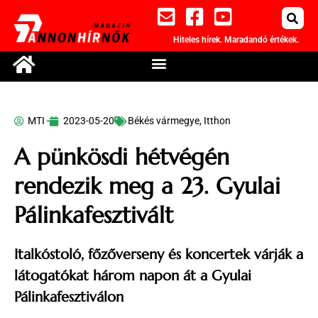
Hiteles hírek. Maradandó értékek.
MTI -
2023-05-20
Békés vármegye
,
Itthon
A pünkösdi hétvégén
rendezik meg a 23. Gyulai
Pálinkafesztivált
Italkóstoló, főzőverseny és koncertek várják a
látogatókat három napon át a Gyulai
Pálinkafesztiválon