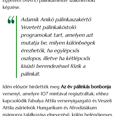
Egyetem (MATE) pálinkamester szakmérnöki
képzése.
Adamik Anikó pálinkaszakértő
Vezetett pálinkakóstoló
programokat tart, amelyen azt
mutatja be, milyen különbségek
érezhetők, ha egylépcsős
oszlopos, illetve ha kétlépcsős
kisüsti berendezéssel főzik a
pálinkát.
Idén először hirdették meg
Az év pálinkás bonbonja
versenyt, amelyre 107 mintával regisztráltak; ehhez
kapcsolódik Fabulya Attila versenyigazgató és Veszeli
Attila zsűrielnök Hungarikum és Afrodiziákum
mámoros találkozása elnevezésű, külön belépőjegyes