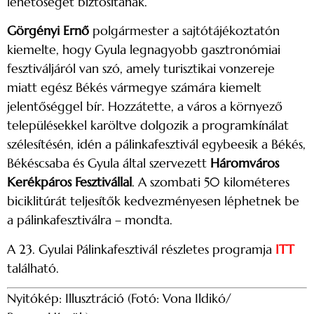
lehetőséget biztosítanak.
Görgényi Ernő
polgármester a sajtótájékoztatón
kiemelte, hogy Gyula legnagyobb gasztronómiai
fesztiváljáról van szó, amely turisztikai vonzereje
miatt egész Békés vármegye számára kiemelt
jelentőséggel bír. Hozzátette, a város a környező
településekkel karöltve dolgozik a programkínálat
szélesítésén, idén a pálinkafesztivál egybeesik a Békés,
Békéscsaba és Gyula által szervezett
Háromváros
Kerékpáros Fesztivállal
. A szombati 50 kilométeres
biciklitúrát teljesítők kedvezményesen léphetnek be
a pálinkafesztiválra – mondta.
A 23. Gyulai Pálinkafesztivál részletes programja
ITT
található.
Nyitókép: Illusztráció (Fotó: Vona Ildikó/