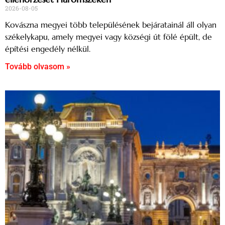
2026-08-05
Kovászna megyei több településének bejáratainál áll olyan
székelykapu, amely megyei vagy községi út fölé épült, de
építési engedély nélkül.
Tovább olvasom »