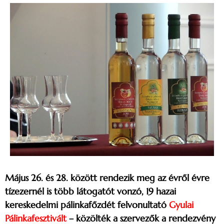
Május 26. és 28. között rendezik meg az évről évre
tízezernél is több látogatót vonzó, 19 hazai
kereskedelmi pálinkafőzdét felvonultató
Gyulai
Pálinkafesztivált
– közölték a szervezők a rendezvény