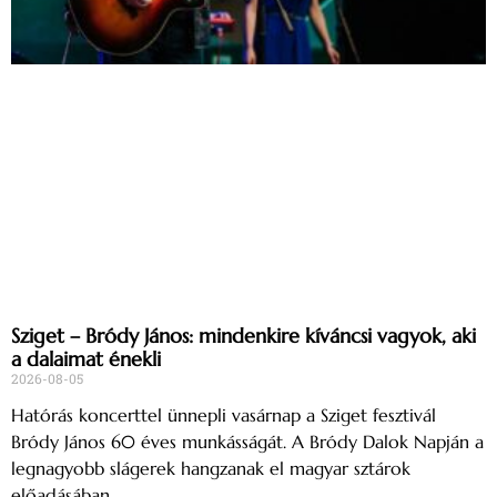
Sziget – Bródy János: mindenkire kíváncsi vagyok, aki
a dalaimat énekli
2026-08-05
Hatórás koncerttel ünnepli vasárnap a Sziget fesztivál
Bródy János 60 éves munkásságát. A Bródy Dalok Napján a
legnagyobb slágerek hangzanak el magyar sztárok
előadásában.