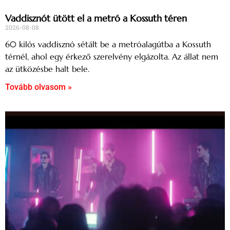
Vaddisznót ütött el a metró a Kossuth téren
2026-08-08
60 kilós vaddisznó sétált be a metróalagútba a Kossuth
térnél, ahol egy érkező szerelvény elgázolta. Az állat nem
az ütközésbe halt bele.
Tovább olvasom »