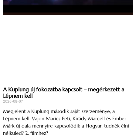
A Kuplung új fokozatba kapcsolt – megérkezett a
Lépnem kell
2026-08-07
Megjelent a Kuplung második saját szerzeménye, a
Lépnem kell. Vajon Marics Peti, Kirády Marcell és Ember
Márk új dala mennyire kapcsolódik a Hogyan tudnék élni
nélküled? 2. filmhez?