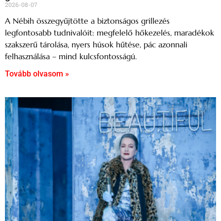
2026-08-07
A Nébih összegyűjtötte a biztonságos grillezés
legfontosabb tudnivalóit: megfelelő hőkezelés, maradékok
szakszerű tárolása, nyers húsok hűtése, pác azonnali
felhasználása – mind kulcsfontosságú.
Tovább olvasom »