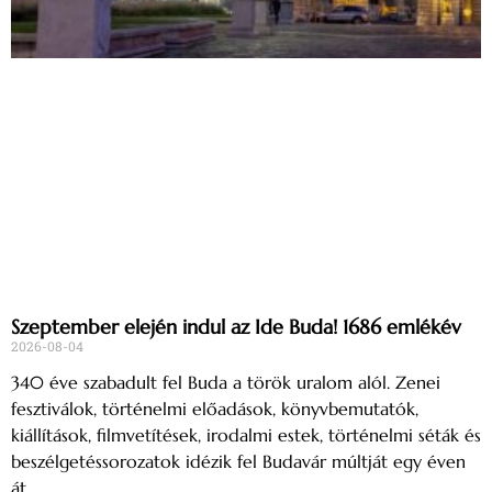
Szeptember elején indul az Ide Buda! 1686 emlékév
2026-08-04
340 éve szabadult fel Buda a török uralom alól. Zenei
fesztiválok, történelmi előadások, könyvbemutatók,
kiállítások, filmvetítések, irodalmi estek, történelmi séták és
beszélgetéssorozatok idézik fel Budavár múltját egy éven
át.