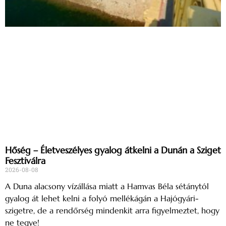
Hőség – Életveszélyes gyalog átkelni a Dunán a Sziget
Fesztiválra
2026-08-08
A Duna alacsony vízállása miatt a Hamvas Béla sétánytól
gyalog át lehet kelni a folyó mellékágán a Hajógyári-
szigetre, de a rendőrség mindenkit arra figyelmeztet, hogy
ne tegye!