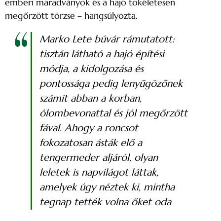
emberi maradványok és a hajó tökéletesen
megőrzött törzse – hangsúlyozta.
Marko Lete búvár rámutatott:
tisztán látható a hajó építési
módja, a kidolgozása és
pontossága pedig lenyűgözőnek
számít abban a korban,
ólombevonattal és jól megőrzött
fával. Ahogy a roncsot
fokozatosan ásták elő a
tengermeder aljáról, olyan
leletek is napvilágot láttak,
amelyek úgy néztek ki, mintha
tegnap tették volna őket oda