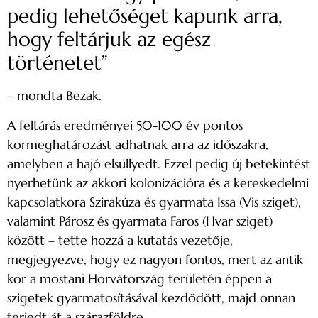
pedig lehetőséget kapunk arra,
hogy feltárjuk az egész
történetet”
– mondta Bezak.
A feltárás eredményei 50-100 év pontos
kormeghatározást adhatnak arra az időszakra,
amelyben a hajó elsüllyedt. Ezzel pedig új betekintést
nyerhetünk az akkori kolonizációra és a kereskedelmi
kapcsolatkora Szirakúza és gyarmata Issa (Vis sziget),
valamint Párosz és gyarmata Faros (Hvar sziget)
között – tette hozzá a kutatás vezetője,
megjegyezve, hogy ez nagyon fontos, mert az antik
kor a mostani Horvátország területén éppen a
szigetek gyarmatosításával kezdődött, majd onnan
terjedt át a szárazföldre.