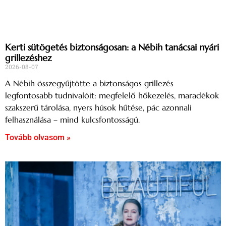
Kerti sütögetés biztonságosan: a Nébih tanácsai nyári
grillezéshez
2026-08-07
A Nébih összegyűjtötte a biztonságos grillezés
legfontosabb tudnivalóit: megfelelő hőkezelés, maradékok
szakszerű tárolása, nyers húsok hűtése, pác azonnali
felhasználása – mind kulcsfontosságú.
Tovább olvasom »