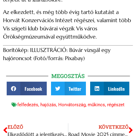
Az elkezdett, és még több évig tartó kutatást a
Horvát Konzervációs Intézet régészei, valamint több
Vis szigeti klub búvárai végzik Vis város
Örökségmúzeumával együttműködve.
Borítókép: ILLUSZTRÁCIÓ: Búvár vizsgál egy
hajóroncsot (Fotó/forrás: Pixabay)
MEGOSZTÁS
Facebook
Twitter
LinkedIn
felfedezés
,
hajózás
,
Horvátország
,
műkincs
,
régészet
ELŐZŐ
KÖVETKEZŐ
Elkezdődött a jelentkezés a 2026-os Jazz Showcase tehetségkutatóra
Road Movie 2025 címmel tartanak szabadtéri vetítéseket Budapesten