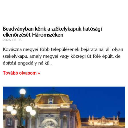
Beadványban kérik a székelykapuk hatósági
ellenőrzését Háromszéken
2026-08-05
Kovászna megyei több településének bejáratainál áll olyan
székelykapu, amely megyei vagy községi út fölé épült, de
építési engedély nélkül.
Tovább olvasom »