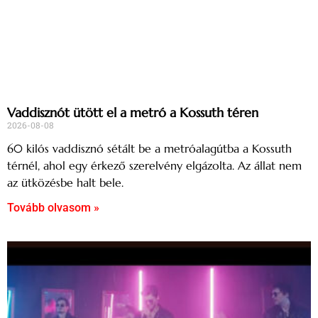
Vaddisznót ütött el a metró a Kossuth téren
2026-08-08
60 kilós vaddisznó sétált be a metróalagútba a Kossuth
térnél, ahol egy érkező szerelvény elgázolta. Az állat nem
az ütközésbe halt bele.
Tovább olvasom »