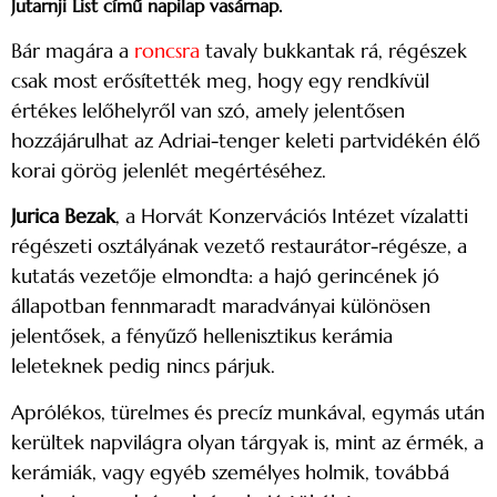
Jutarnji List című napilap vasárnap.
Bár magára a
roncsra
tavaly bukkantak rá, régészek
csak most erősítették meg, hogy egy rendkívül
értékes lelőhelyről van szó, amely jelentősen
hozzájárulhat az Adriai-tenger keleti partvidékén élő
korai görög jelenlét megértéséhez.
Jurica Bezak
, a Horvát Konzervációs Intézet vízalatti
régészeti osztályának vezető restaurátor-régésze, a
kutatás vezetője elmondta: a hajó gerincének jó
állapotban fennmaradt maradványai különösen
jelentősek, a fényűző hellenisztikus kerámia
leleteknek pedig nincs párjuk.
Aprólékos, türelmes és precíz munkával, egymás után
kerültek napvilágra olyan tárgyak is, mint az érmék, a
kerámiák, vagy egyéb személyes holmik, továbbá