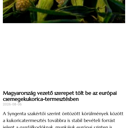
Magyarország vezető szerepet tölt be az európai
csemegekukorica-termesztésben
2026-08-06
A Syngenta szakértői szerint öntözött körülmények között
a kukoricatermesztés továbbra is stabil bevételi forrást
jelent a gazdálkodóknak, munkájuk európai szinten is