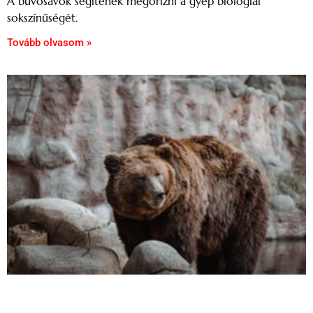
A búvósávok segítenek megőrizni a gyep biológiai
sokszínűségét.
Tovább olvasom »