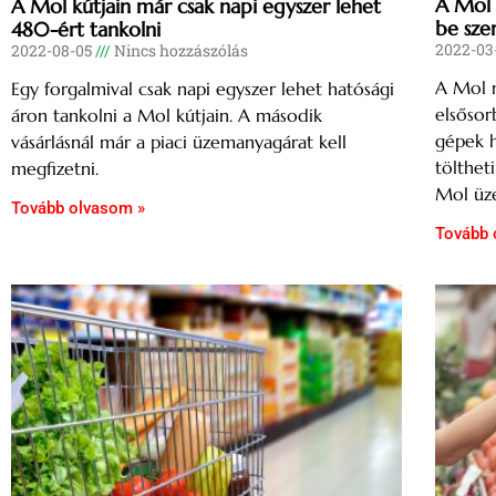
A Mol 
A Mol kútjain már csak napi egyszer lehet
be sze
480-ért tankolni
2022-03
2022-08-05
Nincs hozzászólás
A Mol 
Egy forgalmival csak napi egyszer lehet hatósági
elsőso
áron tankolni a Mol kútjain. A második
gépek h
vásárlásnál már a piaci üzemanyagárat kell
tölthet
megfizetni.
Mol üz
Tovább olvasom »
Tovább 