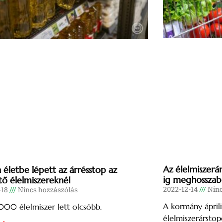
Az élelmiszerá
 életbe lépett az árrésstop az
ig meghosszab
tő élelmiszereknél
2022-12-14
Ninc
-18
Nincs hozzászólás
A kormány ápril
000 élelmiszer lett olcsóbb.
élelmiszerárstop