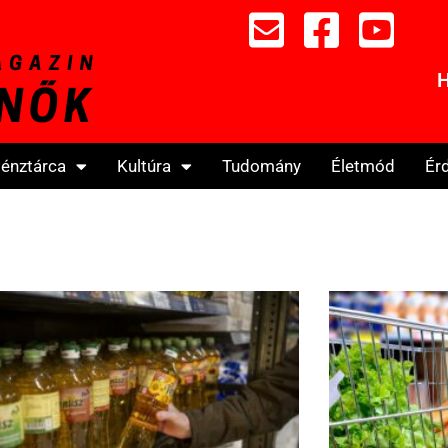
H
énztárca
Kultúra
Tudomány
Életmód
Ér