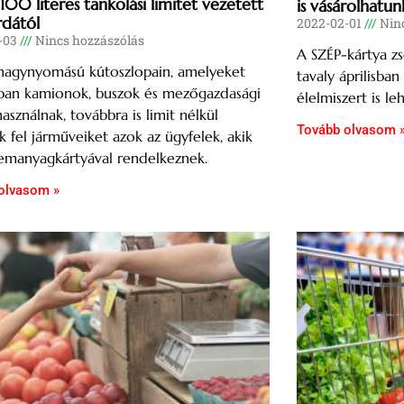
100 literes tankolási limitet vezetett
is vásárolhatun
rdától
2022-02-01
Ninc
-03
Nincs hozzászólás
A SZÉP-kártya zs
nagynyomású kútoszlopain, amelyeket
tavaly áprilisba
rban kamionok, buszok és mezőgazdasági
élelmiszert is le
asználnak, továbbra is limit nélkül
Tovább olvasom 
ik fel járműveiket azok az ügyfelek, akik
emanyagkártyával rendelkeznek.
olvasom »