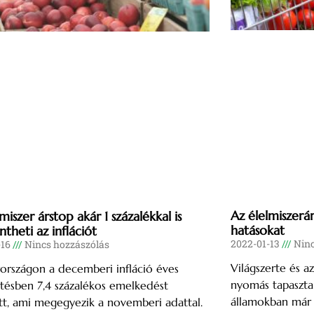
Az élelmiszerár
miszer árstop akár 1 százalékkal is
hatásokat
theti az inflációt
2022-01-13
Ninc
-16
Nincs hozzászólás
Világszerte és az
rszágon a decemberi infláció éves
nyomás tapasztal
tésben 7,4 százalékos emelkedést
államokban már a
t, ami megegyezik a novemberi adattal.