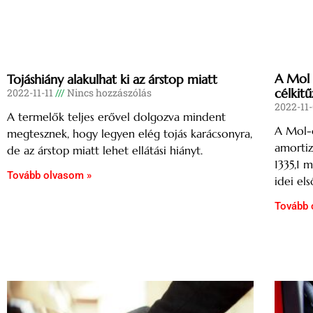
A Mol
Tojáshiány alakulhat ki az árstop miatt
célkit
2022-11-11
Nincs hozzászólás
2022-11
A termelők teljes erővel dolgozva mindent
A Mol-c
megtesznek, hogy legyen elég tojás karácsonyra,
amortiz
de az árstop miatt lehet ellátási hiányt.
1335,1 m
Tovább olvasom »
idei e
Tovább 