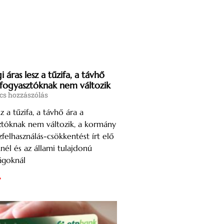
 áras lesz a tűzifa, a távhő
i fogyasztóknak nem változik
cs hozzászólás
z a tűzifa, a távhő ára a
sztóknak nem változik, a kormány
zfelhasználás-csökkentést írt elő
knél és az állami tulajdonú
ágoknál
»