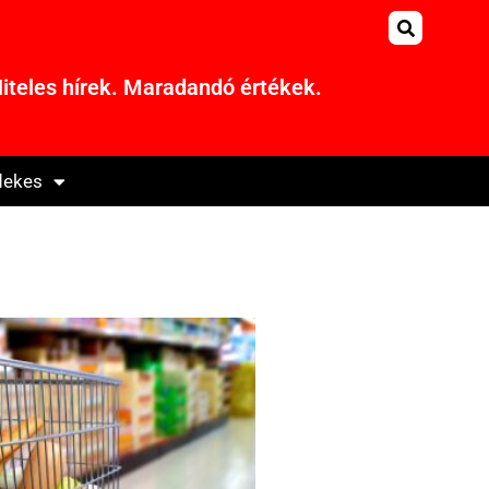
iteles hírek. Maradandó értékek.
dekes