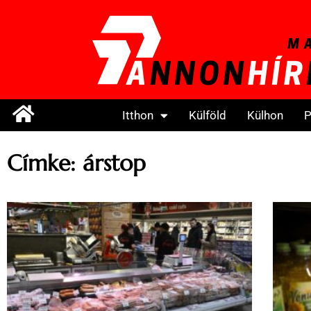
Itthon
Külföld
Külhon
P
Címke: árstop