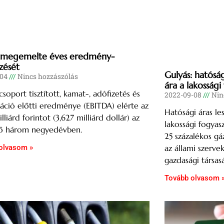
 megemelte éves eredmény-
űzését
Gulyás: hatósági
-04
Nincs hozzászólás
ára a lakosság
soport tisztított, kamat-, adófizetés és
2022-09-08
Nin
áció előtti eredménye (EBITDA) elérte az
Hatósági áras les
illiárd forintot (3,627 milliárd dollár) az
lakossági fogya
lső három negyedévben.
25 százalékos gá
olvasom »
az állami szerve
gazdasági társas
Tovább olvasom 