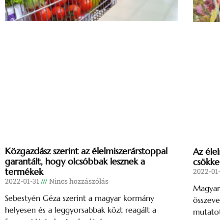
Közgazdász szerint az élelmiszerárstoppal
Az élel
garantált, hogy olcsóbbak lesznek a
csökken
termékek
2022-01
2022-01-31
Nincs hozzászólás
Magyaro
Sebestyén Géza szerint a magyar kormány
összeve
helyesen és a leggyorsabbak közt reagált a
mutatot