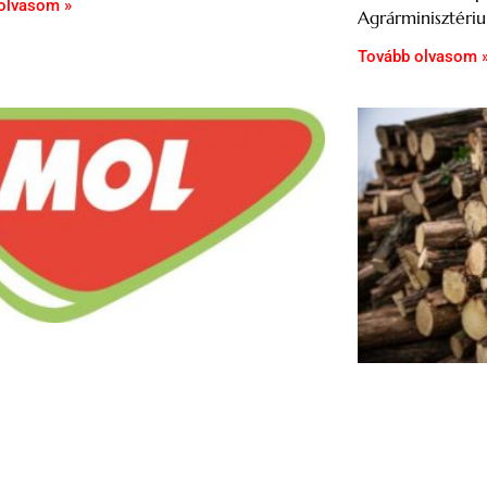
olvasom »
Agrárminisztéri
Tovább olvasom 