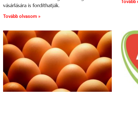
Tovább 
vásárlására is fordíthatják.
Tovább olvasom »