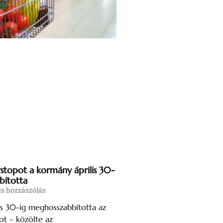
rstopot a kormány április 30-
bította
s hozzászólás
is 30-ig meghosszabbította az
ot – közölte az