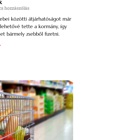
k
s hozzászólás
ebei közötti átjárhatóságot már
n lehetővé tette a kormány, így
het bármely zsebből fizetni.
»