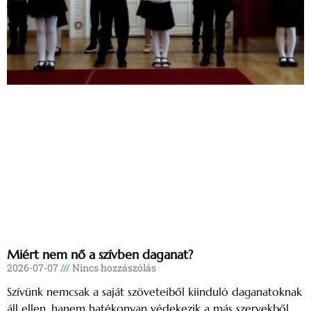
Miért nem nő a szívben daganat?
2026-07-07
Nincs hozzászólás
Szívünk nemcsak a saját szöveteiből kiinduló daganatoknak
áll ellen, hanem hatékonyan védekezik a más szervekből