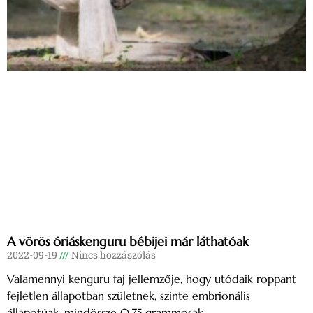
A vörös óriáskenguru bébijei már láthatóak
2022-09-19
Nincs hozzászólás
Valamennyi kenguru faj jellemzője, hogy utódaik roppant
fejletlen állapotban születnek, szinte embrionális
állapotúak, mindössze 0.75 grammosak.