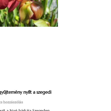
gyűjtemény nyílt a szegedi
s hozzászólás
uit a Noé bárkája Szegeden,