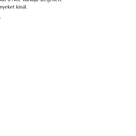
yeket kínál.
»