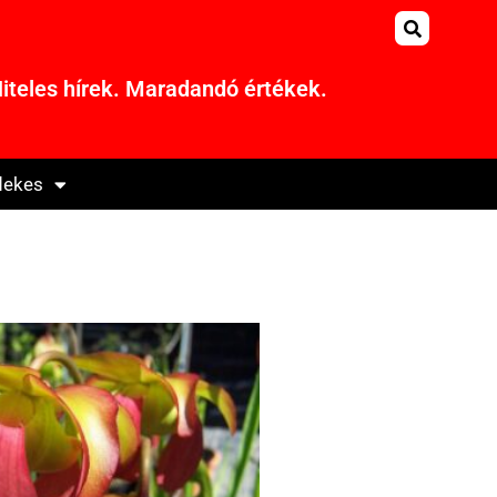
iteles hírek. Maradandó értékek.
dekes