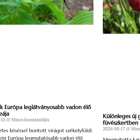
ik Európa leglátványosabb vadon élő
eája
Különleges új 
-13
Nincs hozzászólás
füvészkertben
2026-05-17
Ninc
tes késéssel bontott virágot székelyföldi
ein Európa legmutatósabb vadon élő
Megnyitotta kap