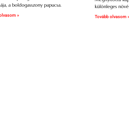
ája, a boldogasszony papucsa.
különleges növén
olvasom »
Tovább olvasom 