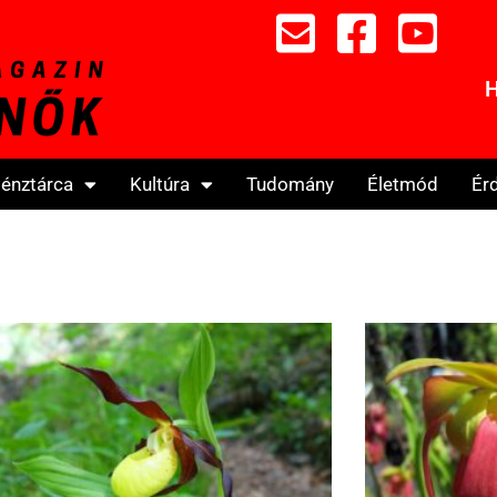
H
énztárca
Kultúra
Tudomány
Életmód
Ér