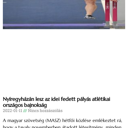
Nyíregyházán lesz az idei fedett pályás atlétikai
országos bajnokság
2022-01-11
Nincs hozzászólás
A magyar szövetség (MASZ) hétfői közlése emlékeztet rá,
hogy a tavaly novemberben átadott létesítmény „minden