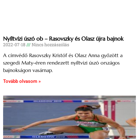
Nyíltvízi úszó ob – Rasovszky és Olasz újra bajnok
2022-07-18
Nincs hozzászólás
A címvédő Rasovszky Kristóf és Olasz Anna győzött a
szegedi Maty-éren rendezett nyíltvizi úszó országos
bajnokságon vasárnap.
Tovább olvasom »