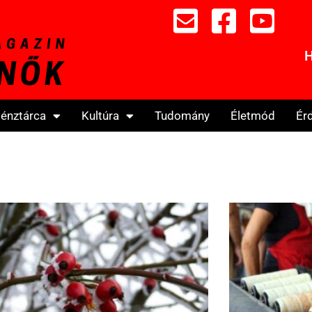
H
énztárca
Kultúra
Tudomány
Életmód
Ér