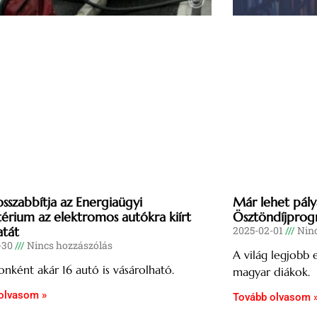
szabbítja az Energiaügyi
Már lehet pály
térium az elektromos autókra kiírt
Ösztöndíjprog
atát
2025-02-01
Ninc
-30
Nincs hozzászólás
A világ legjobb
tonként akár 16 autó is vásárolható.
magyar diákok.
olvasom »
Tovább olvasom 