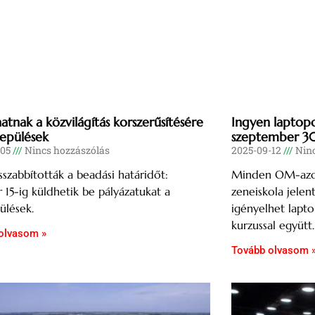
hatnak a közvilágítás korszerűsítésére
Ingyen laptopo
lepülések
szeptember 3
-05
Nincs hozzászólás
2025-09-12
Ninc
zabbították a beadási határidőt:
Minden OM-azono
 15-ig küldhetik be pályázatukat a
zeneiskola jelen
pülések.
igényelhet lapto
kurzussal együtt.
olvasom »
Tovább olvasom 