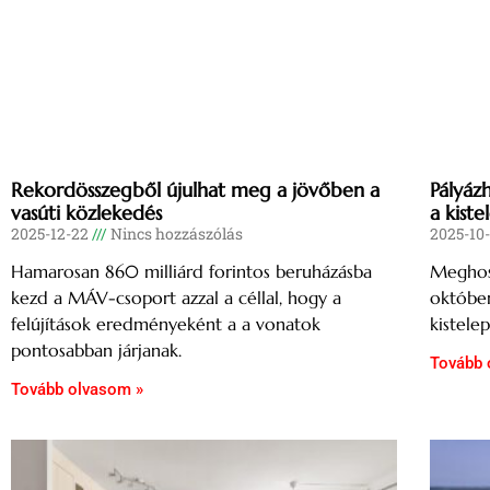
Rekordösszegből újulhat meg a jövőben a
Pályáz
vasúti közlekedés
a kiste
2025-12-22
Nincs hozzászólás
2025-10
Hamarosan 860 milliárd forintos beruházásba
Meghoss
kezd a MÁV-csoport azzal a céllal, hogy a
október
felújítások eredményeként a a vonatok
kistele
pontosabban járjanak.
Tovább 
Tovább olvasom »