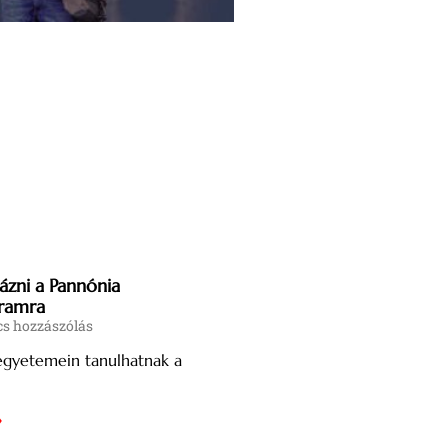
ázni a Pannónia
ramra
s hozzászólás
 egyetemein tanulhatnak a
»