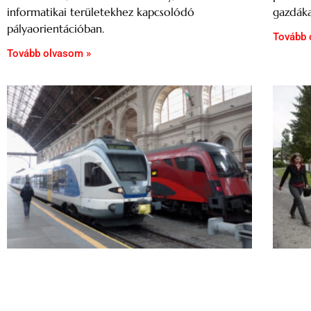
informatikai területekhez kapcsolódó
gazdáka
pályaorientációban.
Tovább 
Tovább olvasom »