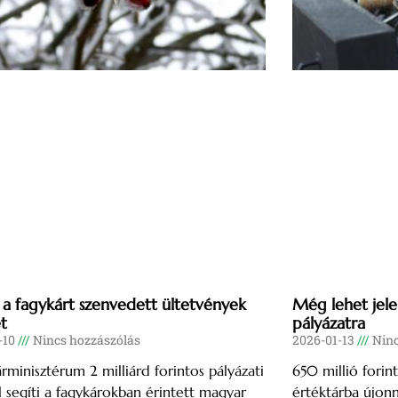
k a fagykárt szenvedett ültetvények
Még lehet jel
ét
pályázatra
-10
Nincs hozzászólás
2026-01-13
Ninc
rminisztérum 2 milliárd forintos pályázati
650 millió forin
 segíti a fagykárokban érintett magyar
értéktárba újon