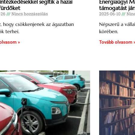
intézkedésekkel segítik a hazai
Energiaügyi Mi
fürdőket
támogatást jár
-26
Nincs hozzászólás
2025-06-10
Ninc
z, hogy csökkenjenek az ágazatban
Népszerű a váll
k terhei.
körében.
olvasom »
Tovább olvasom 