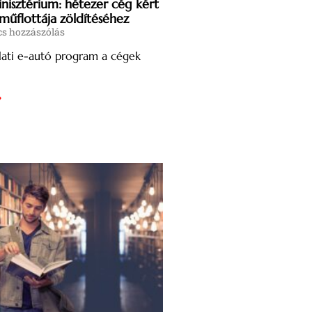
nisztérium: hétezer cég kért
műflottája zöldítéséhez
s hozzászólás
alati e-autó program a cégek
»