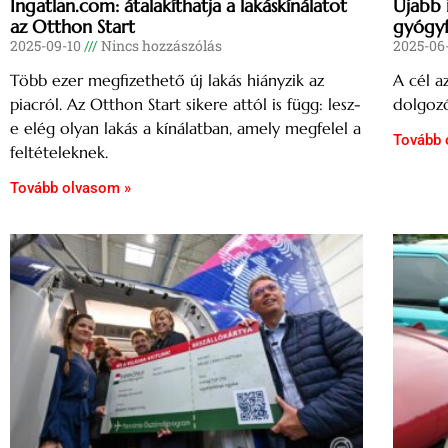
Ingatlan.com: átalakíthatja a lakáskínálatot
Újabb 
az Otthon Start
gyógy
2025-09-10
Nincs hozzászólás
2025-06
Több ezer megfizethető új lakás hiányzik az
A cél a
piacról. Az Otthon Start sikere attól is függ: lesz-
dolgozó
e elég olyan lakás a kínálatban, amely megfelel a
Tovább 
feltételeknek.
Tovább olvasom »