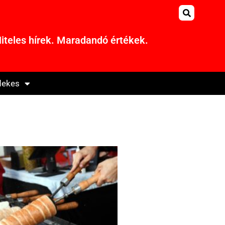
iteles hírek. Maradandó értékek.
dekes