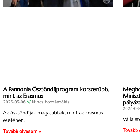
A Pannónia Ösztöndíjprogram korszerűbb,
Meghos
mint az Erasmus
Minisz
2025-05-06
Nincs hozzászólás
pályáz
2025-03
Az ösztöndíjak magasabbak, mint az Erasmus
Vállala
esetében.
Tovább 
Tovább olvasom »