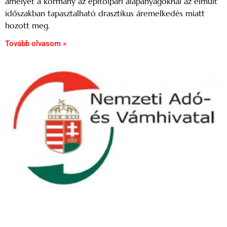
amelyet a kormány az építőipari alapanyagoknál az elmúlt
időszakban tapasztalható drasztikus áremelkedés miatt
hozott meg.
Tovább olvasom »