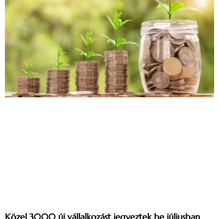
Közel 3000 új vállalkozást jegyeztek be júliusban