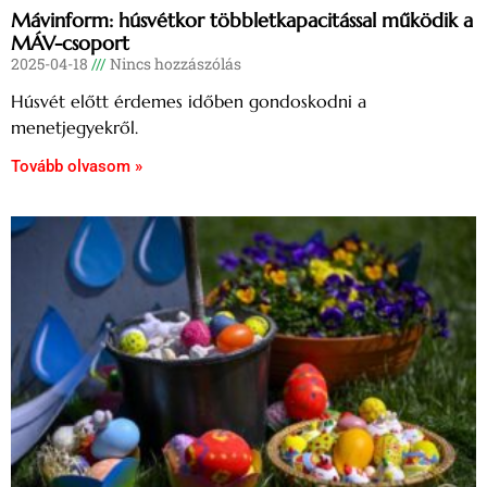
Mávinform: húsvétkor többletkapacitással működik a
MÁV-csoport
2025-04-18
Nincs hozzászólás
Húsvét előtt érdemes időben gondoskodni a
menetjegyekről.
Tovább olvasom »