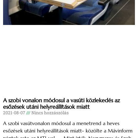
A szobi vonalon módosul a vasúti közlekedés az
esőzések utáni helyreállítások miatt
2021-08-07
Nincs hozzászólás
A szobi vasútvonalon módosul a menetrend a heves
esőzések utáni helyreállítások miatt- közölte a Mávinform
péntek este az MTI-vel. Mint írták: Nagymaros és Szob