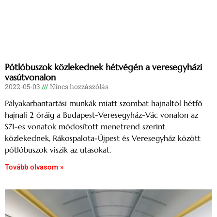
Pótlóbuszok közlekednek hétvégén a veresegyházi
vasútvonalon
2022-05-03
Nincs hozzászólás
Pályakarbantartási munkák miatt szombat hajnaltól hétfő
hajnali 2 óráig a Budapest-Veresegyház-Vác vonalon az
S71-es vonatok módosított menetrend szerint
közlekednek, Rákospalota-Újpest és Veresegyház között
pótlóbuszok viszik az utasokat.
Tovább olvasom »