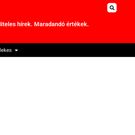
iteles hírek. Maradandó értékek.
dekes