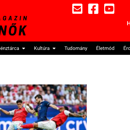
H
énztárca
Kultúra
Tudomány
Életmód
Ér