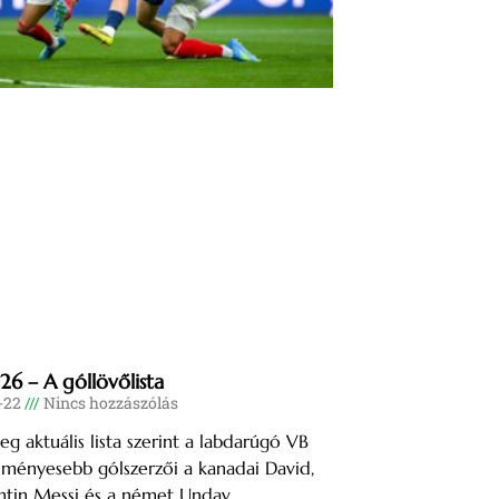
6 – A góllövőlista
-22
Nincs hozzászólás
leg aktuális lista szerint a labdarúgó VB
ményesebb gólszerzői a kanadai David,
ntin Messi és a német Undav.