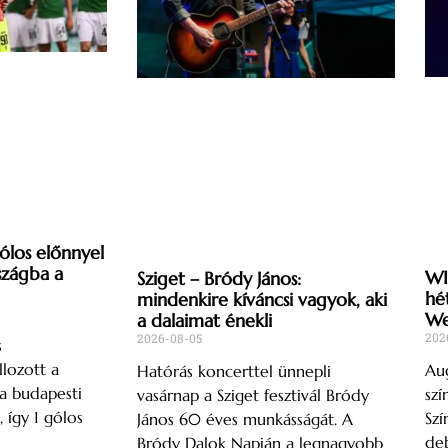
gólos előnnyel
szágba a
WI
Sziget – Bródy János:
hé
mindenkire kíváncsi vagyok, aki
We
a dalaimat énekli
202
2026-08-05
s
lozott a
Aug
Hatórás koncerttel ünnepli
a budapesti
szí
vasárnap a Sziget fesztivál Bródy
így 1 gólos
Szí
János 60 éves munkásságát. A
deb
Bródy Dalok Napján a legnagyobb