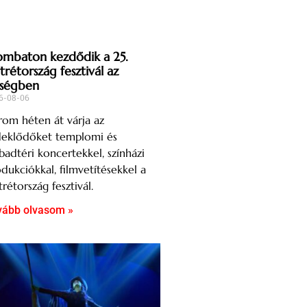
ombaton kezdődik a 25.
trétország fesztivál az
ségben
6-08-06
om héten át várja az
deklődőket templomi és
badtéri koncertekkel, színházi
dukciókkal, filmvetítésekkel a
rétország fesztivál.
vább olvasom »