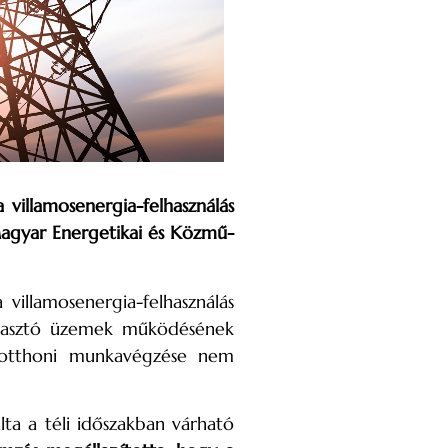
 villamosenergia-felhasználás
Magyar Energetikai és Közmű-
villamosenergia-felhasználás
ogyasztó üzemek működésének
ók otthoni munkavégzése nem
lta a téli időszakban várható