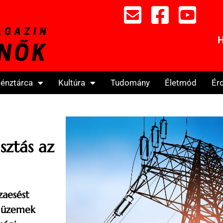
H
énztárca
Kultúra
Tudomány
Életmód
Ér
sztás az
zaesést
ó üzemek