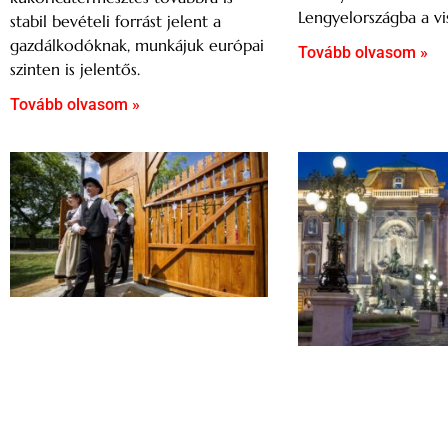
Lengyelországba a vi
stabil bevételi forrást jelent a
gazdálkodóknak, munkájuk európai
Tovább olvasom »
szinten is jelentős.
Tovább olvasom »