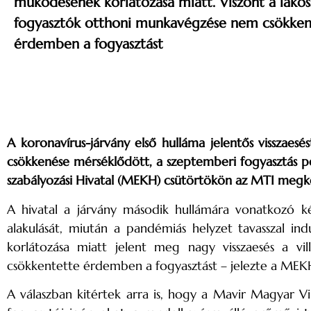
működésének korlátozása miatt. Viszont a lakos
fogyasztók otthoni munkavégzése nem csökken
érdemben a fogyasztást
A koronavírus-járvány első hulláma jelentős visszaes
csökkenése mérséklődött, a szeptemberi fogyasztás pe
szabályozási Hivatal (MEKH) csütörtökön az MTI megk
A hivatal a járvány második hullámára vonatkozó kérd
alakulását, miután a pandémiás helyzet tavasszal i
korlátozása miatt jelent meg nagy visszaesés a vi
csökkentette érdemben a fogyasztást – jelezte a MEK
A válaszban kitértek arra is, hogy a Mavir Magyar Vil