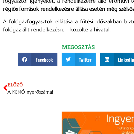
fogyasztói igényeket, a rendelkezésre álló erőművi t
régiós források rendelkezésre állása esetén még szélsős
A földgázfogyasztók ellátása a fűtési időszakban biz
földgáz állt rendelkezésre – közölte a hivatal.
MEGOSZTÁS
Facebook
Twitter
LinkedI
ELŐZŐ
A KENÓ nyerőszámai