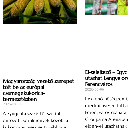
El-selejtező – Egy
utazhat Lengyelor
Magyarország vezető szerepet
Ferencváros
tölt be az európai
2026-08-06
csemegekukorica-
Rekkenő hőségben i
termesztésben
2026-08-06
eredményesen futbal
Ferencváros csapata 
A Syngenta szakértői szerint
Groupama Arénában, 
öntözött körülmények között a
előnnyel utazhatnak
kukoricatermesztés továbbra is