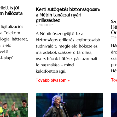
ett is jól
Kerti sütögetés biztonságosan:
om hálózata
a Nébih tanácsai nyári
grillezéshez
Sz
2026-08-07
igitalizációs
Hé
Őr
s a Telekom
A Nébih összegyűjtötte a
202
lógiai hátteret,
biztonságos grillezés legfontosabb
lis élő
Hár
tudnivalóit: megfelelő hőkezelés,
övető
ér
maradékok szakszerű tárolása,
AI-alapú
sza
nyers húsok hűtése, pác azonnali
pro
felhasználása – mind
Hét
kulcsfontosságú.
To
Tovább olvasom »