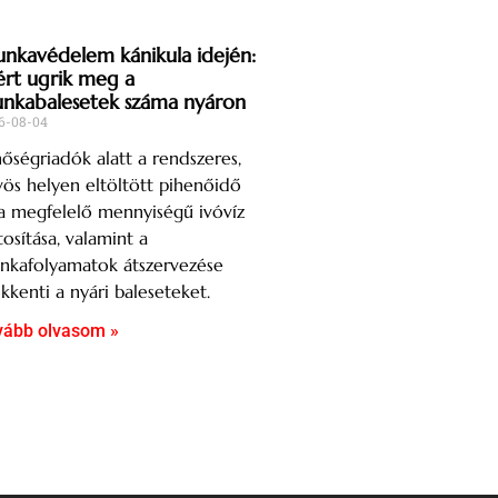
nkavédelem kánikula idején:
ért ugrik meg a
nkabalesetek száma nyáron
6-08-04
őségriadók alatt a rendszeres,
ös helyen eltöltött pihenőidő
a megfelelő mennyiségű ivóvíz
tosítása, valamint a
nkafolyamatok átszervezése
kkenti a nyári baleseteket.
vább olvasom »