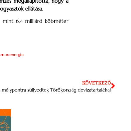
mzés megállapította, hogy a
ogyasztók ellátása.
b mint 6,4 milliárd köbméter
lamosenergia
KÖVETKEZŐ
 mélypontra süllyedtek Törökország devizatartalékai