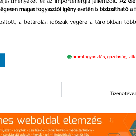
eljesítményeket és az importenergia jellemzőit.
Az ele
égesen magas fogyasztói igény esetén is biztosítható a f
tosított, a betárolási időszak végére a tárolókban töb
áramfogyasztás
,
gazdaság
,
vil
n
Tizenötéves