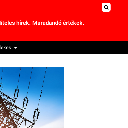
iteles hírek. Maradandó értékek.
dekes