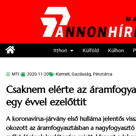
Itthon
Külföld
Külhon
P
MTI -
2020-11-20
-Kiemelt
,
Gazdaság
,
Pénztárca
Csaknem elérte az áramfogya
egy évvel ezelőttit
A koronavírus-járvány első hulláma jelentős viss
okozott az áramfogyasztásban a nagyfogyaszt