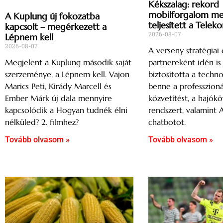
Kékszalag: rekord
mobilforgalom mell
A Kuplung új fokozatba
teljesített a Telek
kapcsolt – megérkezett a
2026-08-07
Lépnem kell
2026-08-07
A verseny stratégiai d
partnereként idén i
Megjelent a Kuplung második saját
biztosította a techno
szerzeménye, a Lépnem kell. Vajon
benne a professzioná
Marics Peti, Kirády Marcell és
közvetítést, a hajók
Ember Márk új dala mennyire
rendszert, valamint 
kapcsolódik a Hogyan tudnék élni
chatbotot.
nélküled? 2. filmhez?
Tovább olvasom »
Tovább olvasom »