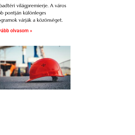
badtéri világpremierje. A város
b pontján különleges
gramok várják a közönséget.
vább olvasom »