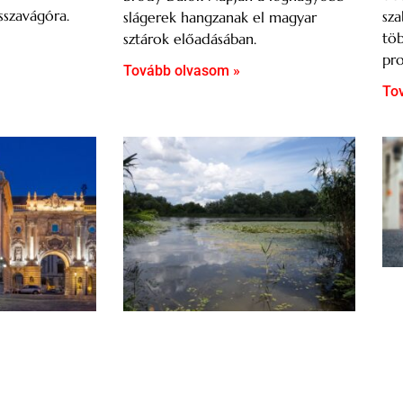
sszavágóra.
sza
slágerek hangzanak el magyar
töb
sztárok előadásában.
pro
Tovább olvasom »
To