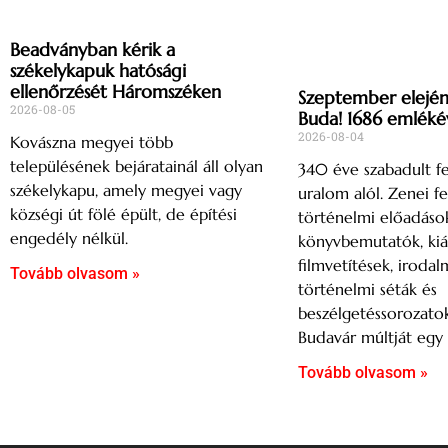
Beadványban kérik a
székelykapuk hatósági
ellenőrzését Háromszéken
Szeptember elején 
2026-08-05
Buda! 1686 emléké
2026-08-04
Kovászna megyei több
településének bejáratainál áll olyan
340 éve szabadult fe
székelykapu, amely megyei vagy
uralom alól. Zenei fe
községi út fölé épült, de építési
történelmi előadások
engedély nélkül.
könyvbemutatók, kiál
filmvetítések, irodal
Tovább olvasom »
történelmi séták és
beszélgetéssorozatok
Budavár múltját egy 
Tovább olvasom »