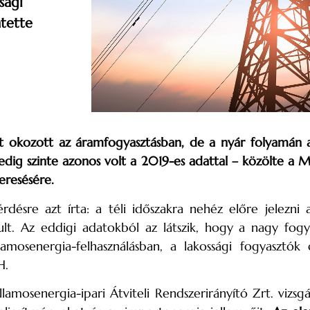
sági
tette
ést okozott az áramfogyasztásban, de a nyár folyamán a
dig szinte azonos volt a 2019-es adattal – közölte a 
eresésére.
ésre azt írta: a téli időszakra nehéz előre jelezni a 
ndult. Az eddigi adatokból az látszik, hogy a nagy f
llamosenergia-felhasználásban, a lakossági fogyaszt
H.
lamosenergia-ipari Átviteli Rendszerirányító Zrt. vizsgá