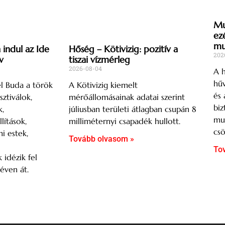
Mu
ez
mu
indul az Ide
Hőség – Kötivizig: pozitív a
202
v
tiszai vízmérleg
2026-08-04
A h
hűv
l Buda a török
A Kötivizig kiemelt
és 
sztiválok,
mérőállomásainak adatai szerint
biz
,
júliusban területi átlagban csupán 8
mu
lítások,
milliméternyi csapadék hullott.
csö
mi estek,
Tovább olvasom »
To
 idézik fel
éven át.