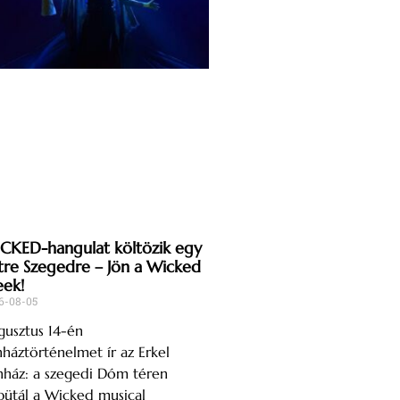
CKED-hangulat költözik egy
tre Szegedre – Jön a Wicked
ek!
6-08-05
usztus 14-én
nháztörténelmet ír az Erkel
nház: a szegedi Dóm téren
ütál a Wicked musical