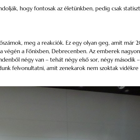
olják, hogy fontosak az életünkben, pedig csak statisz
nézőszámok, meg a reakciók. Ez egy olyan geg, amit már 
k a végén a Főnixben, Debrecenben. Az emberek nagyon 
mindenből négy van – tehát négy első sor, négy második 
dunk felvonultatni, amit zenekarok nem szoktak vidékre 