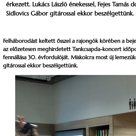
érkezett. Lukács László énekessel, Fejes Tamás d
Sidlovics Gábor gitárossal ekkor beszélgettünk.
Felháborodást keltett ősszel a rajongók körében a bejel
az előzetesen meghirdetett Tankcsapda-koncert időpo
fennállása 30. évfordulóját. Miskolcra most új lemezüke
gitárossal ekkor beszélgettünk.