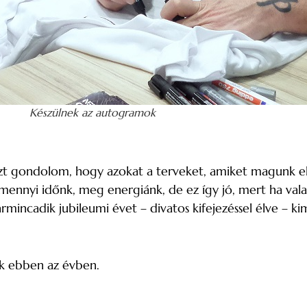
Készülnek az autogramok
zt gondolom, hogy azokat a terveket, amiket magunk elé 
amennyi időnk, meg energiánk, de ez így jó, mert ha va
mincadik jubileumi évet – divatos kifejezéssel élve – ki
k ebben az évben.