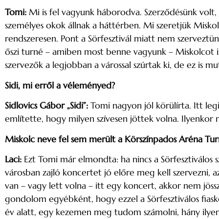
Tomi:
Mi is fel vagyunk háborodva. Szerződésünk volt, 
személyes okok állnak a háttérben. Mi szeretjük Miskolcot
rendszeresen. Pont a Sörfesztivál miatt nem szerveztün
őszi turné – amiben most benne vagyunk – Miskolcot is
szervezők a legjobban a várossal szúrtak ki, de ez is m
Sidi, mi erről a véleményed?
Sidlovics Gábor „Sidi”:
Tomi nagyon jól körülírta. Itt le
említette, hogy milyen szívesen jöttek volna. Ilyenkor m
Miskolc neve fel sem merült a Körszínpados Aréna Tur
Laci:
Ezt Tomi már elmondta: ha nincs a Sörfesztiválos s
városban zajló koncertet jó előre meg kell szervezni
van – vagy lett volna – itt egy koncert, akkor nem jö
gondolom egyébként, hogy ezzel a Sörfesztiválos fiaskó
év alatt, egy kezemen meg tudom számolni, hány ilyen 