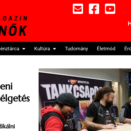
H
énztárca
Kultúra
Tudomány
Életmód
Ér
eni
zélgetés
ikálni