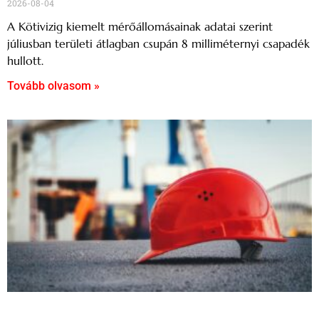
2026-08-04
A Kötivizig kiemelt mérőállomásainak adatai szerint
júliusban területi átlagban csupán 8 milliméternyi csapadék
hullott.
Tovább olvasom »