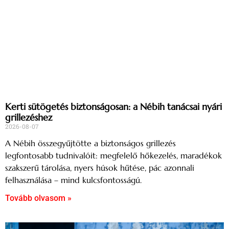
Kerti sütögetés biztonságosan: a Nébih tanácsai nyári
grillezéshez
2026-08-07
A Nébih összegyűjtötte a biztonságos grillezés
legfontosabb tudnivalóit: megfelelő hőkezelés, maradékok
szakszerű tárolása, nyers húsok hűtése, pác azonnali
felhasználása – mind kulcsfontosságú.
Tovább olvasom »