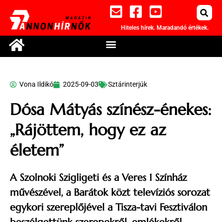
Hiteles hírek. Maradandó értékek.
Vona Ildikó
2025-09-03
Sztárinterjúk
Dósa Mátyás színész-énekes:
„Rájöttem, hogy ez az
életem”
A Szolnoki Szigligeti és a Veres 1 Színház
művészével, a Barátok közt televíziós sorozat
egykori szereplőjével a Tisza-tavi Fesztiválon