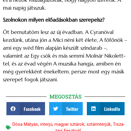
mai napig játsszuk.
Szolnokon milyen előadásokban szerepelsz?
Öt bemutatóm lesz az új évadban. A Cyranóval
kezdünk, utána jön a Mici néni két élete, A főfőnök –
ami egy svéd film alapján készült színdarab –,
valamint az Egy csók és más semmi Molnár Nikolett-
tel, és az évad végén A muzsika hangja, amiben én
még gyerekként énekeltem, persze most egy másik
szerepet fogok játszani.
MEGOSZTÁS
Facebook
Twitter
LinkedIn
Dósa Mátyás
,
interjú
,
magyar sztárok
,
sztárinterjúk
,
Tisza-
tavi Fesztivál