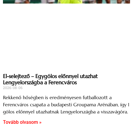
El-selejtező – Egygólos előnnyel utazhat
Lengyelországba a Ferencváros
2026-08-06
Rekkenő hőségben is eredményesen futballozott a
Ferencváros csapata a budapesti Groupama Arénában, így 1
gólos előnnyel utazhatnak Lengyelországba a visszavágóra.
Tovább olvasom »