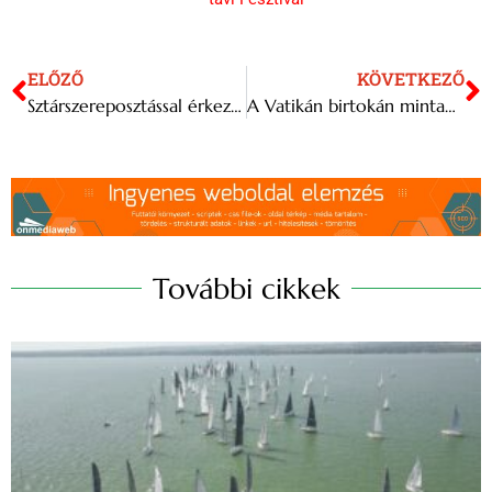
ELŐZŐ
KÖVETKEZŐ
Sztárszereposztással érkezik Dömötör Tamás új filmje, a Kegyelem
A Vatikán birtokán mintagazdaság nyílik, ahol „pápai” olajat és bort termelnek
További cikkek