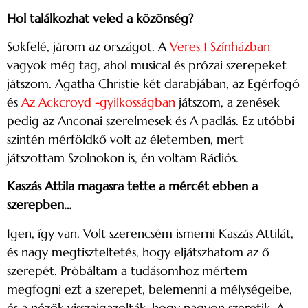
Hol találkozhat veled a közönség?
Sokfelé, járom az országot. A
Veres 1 Színházban
vagyok még tag, ahol musical és prózai szerepeket
játszom. Agatha Christie két darabjában, az Egérfogó
és
Az Ackcroyd -gyilkosságban
játszom, a zenések
pedig az Anconai szerelmesek és A padlás. Ez utóbbi
szintén mérföldkő volt az életemben, mert
játszottam Szolnokon is, én voltam Rádiós.
Kaszás Attila magasra tette a mércét ebben a
szerepben…
Igen, így van. Volt szerencsém ismerni Kaszás Attilát,
és nagy megtiszteltetés, hogy eljátszhatom az ő
szerepét. Próbáltam a tudásomhoz mértem
megfogni ezt a szerepet, belemenni a mélységeibe,
és a nézők visszaigazolták, hogy nagyon szeretik. A