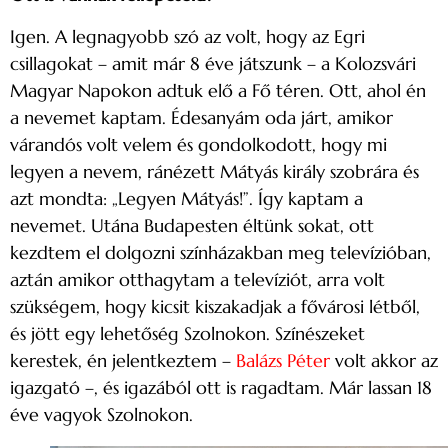
Igen. A legnagyobb szó az volt, hogy az Egri
csillagokat – amit már 8 éve játszunk – a Kolozsvári
Magyar Napokon adtuk elő a Fő téren. Ott, ahol én
a nevemet kaptam. Édesanyám oda járt, amikor
várandós volt velem és gondolkodott, hogy mi
legyen a nevem, ránézett Mátyás király szobrára és
azt mondta: „Legyen Mátyás!”. Így kaptam a
nevemet. Utána Budapesten éltünk sokat, ott
kezdtem el dolgozni színházakban meg televízióban,
aztán amikor otthagytam a televíziót, arra volt
szükségem, hogy kicsit kiszakadjak a fővárosi létből,
és jött egy lehetőség Szolnokon. Színészeket
kerestek, én jelentkeztem –
Balázs Péter
volt akkor az
igazgató –, és igazából ott is ragadtam. Már lassan 18
éve vagyok Szolnokon.