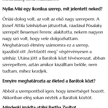
Nyilas Misi egy ikonikus szerep, mit jelentett neked?
Óriási dolog volt, az volt az első nagy szerepem. A
József Attila Színházban játszottuk, ráadásul Pósalaky
szerepét Bessenyei Ferenc alakította, nekem nagyon
nagy szó volt, hogy vele dolgozhattam.
Meghatározó élmény számomra ez a szerep,
igazából ott „fertőzött meg” végérvényesen a
színház. Utána jött a Barátok közt tévésorozat, abban
szerepeltem, aztán amikor kiszálltam belőle, nem
tudtam, mihez kezdjek.
Ennyire meghatározta az életed a Barátok közt?
Abból a szempontból igen, hogy ismertséget hozott.
Akkoriban elég sokan nézték a Barátok köztöt.
Mindenki imádta utálni Bartha Zsoltot…