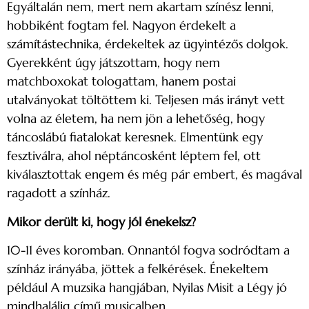
Egyáltalán nem, mert nem akartam színész lenni,
hobbiként fogtam fel. Nagyon érdekelt a
számítástechnika, érdekeltek az ügyintézős dolgok.
Gyerekként úgy játszottam, hogy nem
matchboxokat tologattam, hanem postai
utalványokat töltöttem ki. Teljesen más irányt vett
volna az életem, ha nem jön a lehetőség, hogy
táncoslábú fiatalokat keresnek. Elmentünk egy
fesztiválra, ahol néptáncosként léptem fel, ott
kiválasztottak engem és még pár embert, és magával
ragadott a színház.
Mikor derült ki, hogy jól énekelsz?
10-11 éves koromban. Onnantól fogva sodródtam a
színház irányába, jöttek a felkérések. Énekeltem
például A muzsika hangjában, Nyilas Misit a Légy jó
mindhalálig című musicalben.