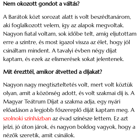
Nem okozott gondot a váltás?
A Barátok közt sorozat alatt is volt beszédtanárom,
aki foglalkozott velem, így az alapok megvoltak.
Nagyon fiatal voltam, sok időbe telt, amíg eljutottam
erre a szintre, és most igazol vissza az élet, hogy jól
csináltam mindent. A tavalyi évben négy díjat
kaptam, és ezek az elismerések sokat jelentenek.
Mit érezttél, amikor átvetted a díjakat?
Nagyon nagy megtiszteltetés volt, mert volt köztük
olyan, amit a közönség adott, és volt szakmai díj is. A
Magyar Teátrum Díjat a szakma adja, egy nyári
előadáson a legjobb főszereplő díját kaptam meg. A
szolnoki színházban
az évad színésze lettem. Ez azt
jelzi, jó úton járok, és nagyon boldog vagyok, hogy a
nézők szeretik, amit csinálok.