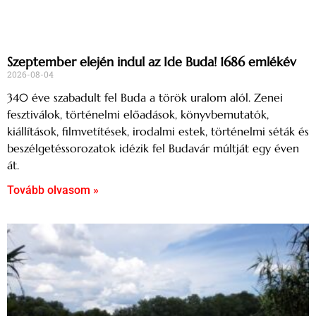
Szeptember elején indul az Ide Buda! 1686 emlékév
2026-08-04
340 éve szabadult fel Buda a török uralom alól. Zenei
fesztiválok, történelmi előadások, könyvbemutatók,
kiállítások, filmvetítések, irodalmi estek, történelmi séták és
beszélgetéssorozatok idézik fel Budavár múltját egy éven
át.
Tovább olvasom »