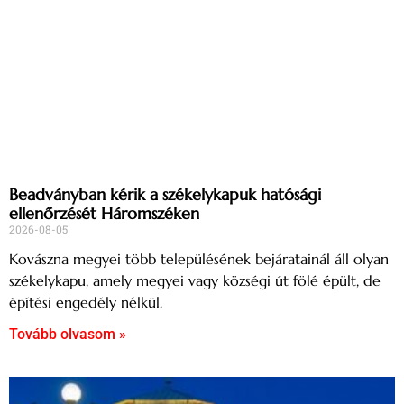
Beadványban kérik a székelykapuk hatósági
ellenőrzését Háromszéken
2026-08-05
Kovászna megyei több településének bejáratainál áll olyan
székelykapu, amely megyei vagy községi út fölé épült, de
építési engedély nélkül.
Tovább olvasom »