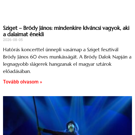
Sziget – Bródy János: mindenkire kíváncsi vagyok, aki
a dalaimat énekli
2026-08-05
Hatórás koncerttel ünnepli vasárnap a Sziget fesztivál
Bródy János 60 éves munkásságát. A Bródy Dalok Napján a
legnagyobb slágerek hangzanak el magyar sztárok
előadásában.
Tovább olvasom »