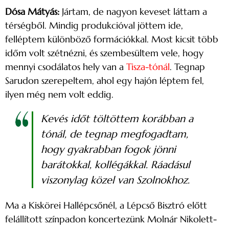
Dósa Mátyás:
Jártam, de nagyon keveset láttam a
térségből. Mindig produkcióval jöttem ide,
felléptem különböző formációkkal. Most kicsit több
időm volt szétnézni, és szembesültem vele, hogy
mennyi csodálatos hely van a
Tisza-tónál
. Tegnap
Sarudon szerepeltem, ahol egy hajón léptem fel,
ilyen még nem volt eddig.
Kevés időt töltöttem korábban a
tónál, de tegnap megfogadtam,
hogy gyakrabban fogok jönni
barátokkal, kollégákkal. Ráadásul
viszonylag közel van Szolnokhoz.
Ma a Kiskörei Hallépcsőnél, a Lépcső Bisztró előtt
felállított színpadon koncertezünk Molnár Nikolett-