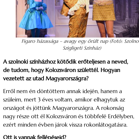
Figaro házassága – avagy egy őrült nap (Fotó: Szolno
Szigligeti Színház)
A szolnoki színházhoz kötődik erőteljesen a neved,
de tudom, hogy Kolozsváron születtél. Hogyan
vezetett az utad Magyarországra?
Erről nem én döntöttem annak idején, hanem a
szüleim, mert 3 éves voltam, amikor elhagytuk az
országot és jöttünk Magyarországra. A rokonság
nagy része ott él Kolozsváron és többfelé Erdélyben,
ezért minden évben járok vissza rokonlátogatásra.
Ott is vannak fellépéseid?