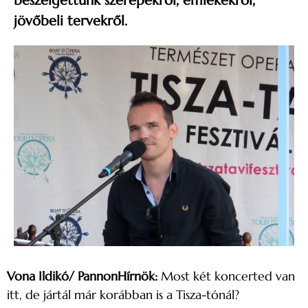
beszélgettünk szerepekről, emlékekről,
jövőbeli tervekről.
Vona Ildikó/ PannonHírnök:
Most két koncerted van
itt, de jártál már korábban is a Tisza-tónál?