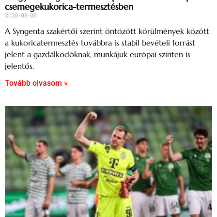
csemegekukorica-termesztésben
2026-08-06
A Syngenta szakértői szerint öntözött körülmények között
a kukoricatermesztés továbbra is stabil bevételi forrást
jelent a gazdálkodóknak, munkájuk európai szinten is
jelentős.
Tovább olvasom »