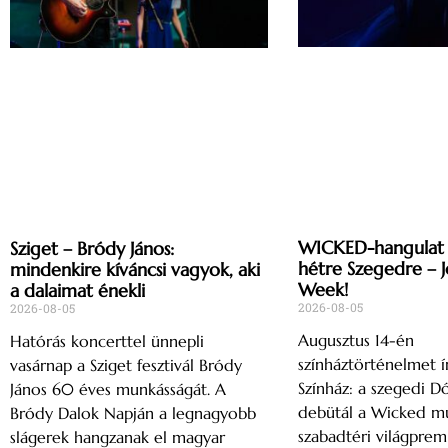
WICKED-hangulat 
Sziget – Bródy János:
hétre Szegedre – 
mindenkire kíváncsi vagyok, aki
Week!
a dalaimat énekli
2026-08-05
2026-08-05
Augusztus 14-én
Hatórás koncerttel ünnepli
színháztörténelmet ír
vasárnap a Sziget fesztivál Bródy
Színház: a szegedi 
János 60 éves munkásságát. A
debütál a Wicked mu
Bródy Dalok Napján a legnagyobb
szabadtéri világpremi
slágerek hangzanak el magyar