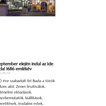
eptember elején indul az Ide
da! 1686 emlékév
6-08-04
 éve szabadult fel Buda a török
lom alól. Zenei fesztiválok,
ténelmi előadások,
yvbemutatók, kiállítások,
mvetítések, irodalmi estek,