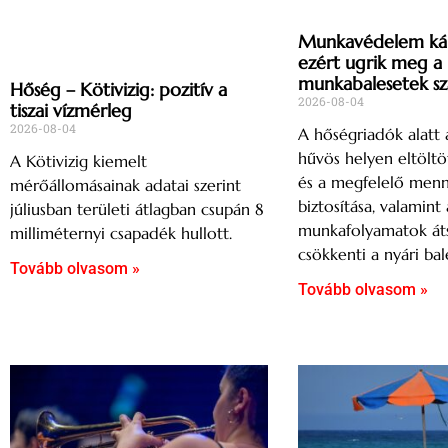
Munkavédelem káni
ezért ugrik meg a
munkabalesetek s
Hőség – Kötivizig: pozitív a
2026-08-04
tiszai vízmérleg
2026-08-04
A hőségriadók alatt 
hűvös helyen eltöltö
A Kötivizig kiemelt
és a megfelelő menn
mérőállomásainak adatai szerint
biztosítása, valamint 
júliusban területi átlagban csupán 8
munkafolyamatok át
milliméternyi csapadék hullott.
csökkenti a nyári bal
Tovább olvasom »
Tovább olvasom »