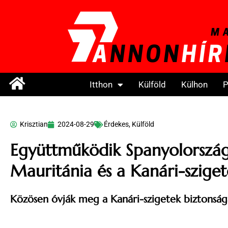
Itthon
Külföld
Külhon
P
Krisztian
2024-08-29
Érdekes
,
Külföld
Együttműködik Spanyolország
Mauritánia és a Kanári-szige
Közösen óvják meg a Kanári-szigetek biztonság