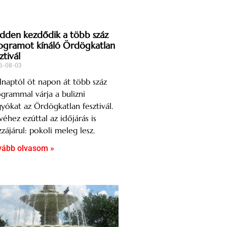
dden kezdődik a több száz
ogramot kínáló Ördögkatlan
ztivál
6-08-03
naptól öt napon át több száz
grammal várja a bulizni
yókat az Ördögkatlan fesztivál.
éhez ezúttal az időjárás is
zájárul: pokoli meleg lesz.
vább olvasom »