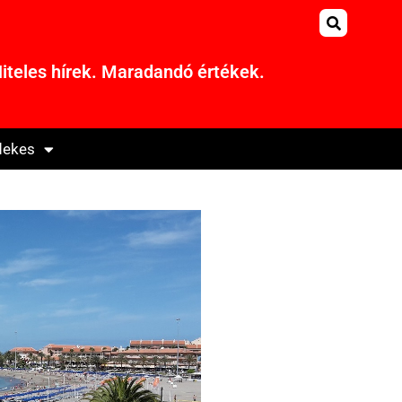
iteles hírek. Maradandó értékek.
dekes