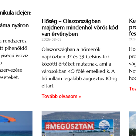
kula idején:
Ke
Hőség – Olaszországban
záma nyáron
pr
majdnem mindenhol vörös kód
fes
van érvényben
202
2026-08-03
a rendszeres,
tt pihenőidő
Hol
Olaszországban a hőmérők
yiségű ivóvíz
pro
napközben 37 és 39 Celsius-fok
a
vág
közötti értéket mutatnak, ami a
szervezése
Nev
városokban 40 fölé emelkedik. A
eseteket.
hoz
hőhullám legalább augusztus 10-ig
eltart.
To
Tovább olvasom »