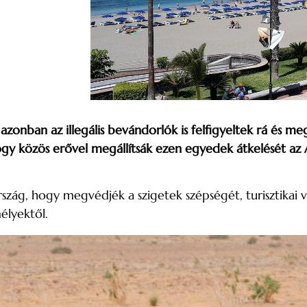
azonban az illegális bevándorlók is felfigyeltek rá és me
hogy közös erővel megállítsák ezen egyedek átkelését az 
zág, hogy megvédjék a szigetek szépségét, turisztikai v
élyektől.