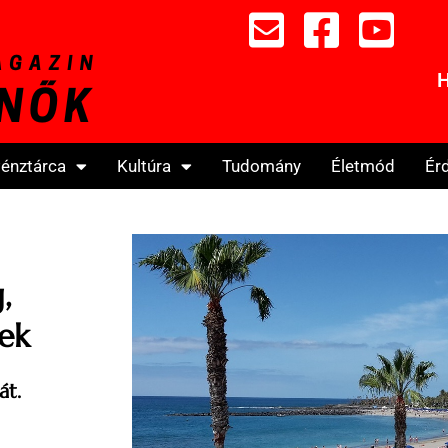
H
énztárca
Kultúra
Tudomány
Életmód
Ér
,
tek
át.