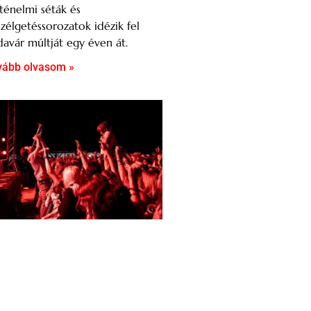
ténelmi séták és
zélgetéssorozatok idézik fel
avár múltját egy éven át.
vább olvasom »