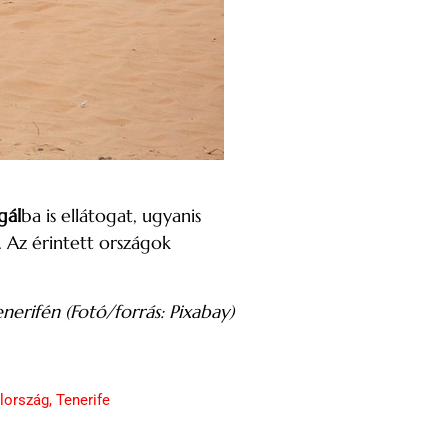
gál
ba is ellátogat, ugyanis
. Az érintett országok
enerifén (Fotó/forrás: Pixabay)
lország
,
Tenerife