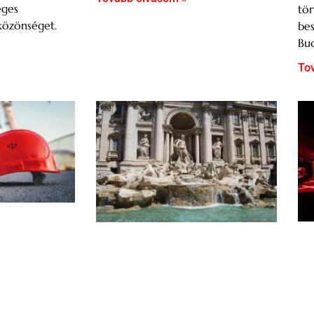
eges
tör
közönséget.
bes
Bud
To