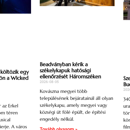
Beadványban kérik a
székelykapuk hatósági
költözik egy
ellenőrzését Háromszéken
Jön a Wicked
Sz
2026-08-05
Bu
202
Kovászna megyei több
településének bejáratainál áll olyan
340
székelykapu, amely megyei vagy
 az Erkel
ura
községi út fölé épült, de építési
Dóm téren
tör
engedély nélkül.
sical
kön
erje. A város
fil
Tovább olvasom »