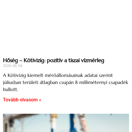
Hőség – Kötivizig: pozitív a tiszai vízmérleg
2026-08-04
A Kötivizig kiemelt mérőállomásainak adatai szerint
júliusban területi átlagban csupán 8 milliméternyi csapadék
hullott.
Tovább olvasom »