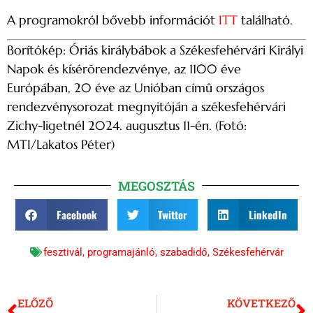
A programokról bővebb információt
ITT
található.
Borítókép: Óriás királybábok a Székesfehérvári Királyi
Napok és kísérõrendezvénye, az 1100 éve
Európában, 20 éve az Unióban címû országos
rendezvénysorozat megnyitóján a székesfehérvári
Zichy-ligetnél 2024. augusztus 11-én. (Fotó:
MTI/Lakatos Péter)
MEGOSZTÁS
Facebook
Twitter
LinkedIn
fesztivál
,
programajánló
,
szabadidő
,
Székesfehérvár
ELŐZŐ
KÖVETKEZŐ