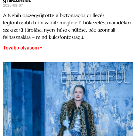
2026-08-07
A Nébih összegyűjtötte a biztonságos grillezés
legfontosabb tudnivalóit: megfelelő hőkezelés, maradékok
szakszerű tárolása, nyers húsok hűtése, pác azonnali
felhasználása – mind kulcsfontosságú.
Tovább olvasom »