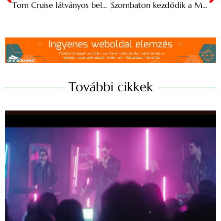
Tom Cruise látványos belépővel jelent meg a párizsi olimpián
Szombaton kezdődik a Mesterségek Ünnepe a budai Várban
További cikkek