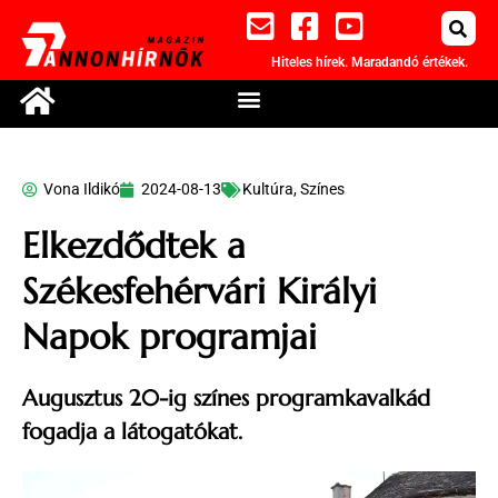
Hiteles hírek. Maradandó értékek.
Vona Ildikó
2024-08-13
Kultúra
,
Színes
Elkezdődtek a
Székesfehérvári Királyi
Napok programjai
Augusztus 20-ig színes programkavalkád
fogadja a látogatókat.