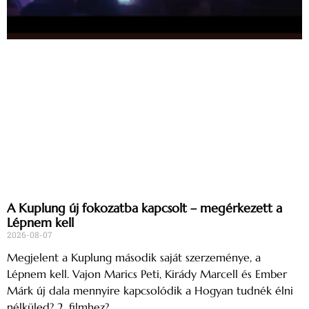
A Kuplung új fokozatba kapcsolt – megérkezett a
Lépnem kell
2026-08-07
Megjelent a Kuplung második saját szerzeménye, a
Lépnem kell. Vajon Marics Peti, Kirády Marcell és Ember
Márk új dala mennyire kapcsolódik a Hogyan tudnék élni
nélküled? 2. filmhez?