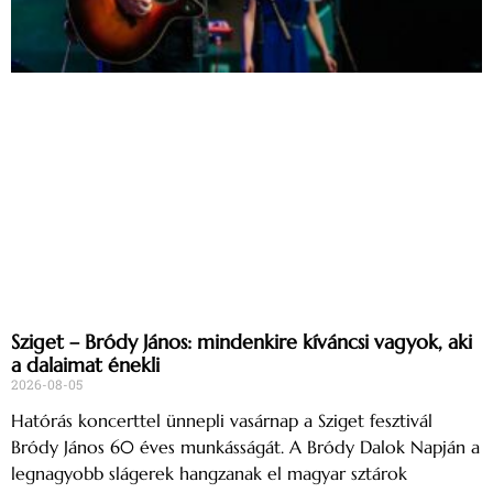
Sziget – Bródy János: mindenkire kíváncsi vagyok, aki
a dalaimat énekli
2026-08-05
Hatórás koncerttel ünnepli vasárnap a Sziget fesztivál
Bródy János 60 éves munkásságát. A Bródy Dalok Napján a
legnagyobb slágerek hangzanak el magyar sztárok