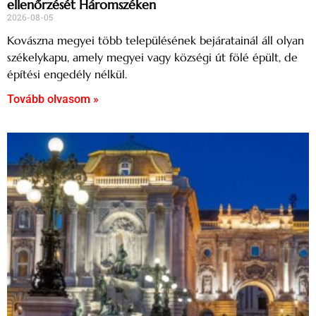
ellenőrzését Háromszéken
2026-08-05
Kovászna megyei több településének bejáratainál áll olyan
székelykapu, amely megyei vagy községi út fölé épült, de
építési engedély nélkül.
Tovább olvasom »