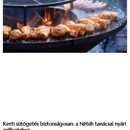
Kerti sütögetés biztonságosan: a Nébih tanácsai nyári
grillezéshez