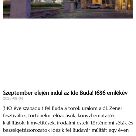
Szeptember elején indul az Ide Buda! 1686 emlékév
2026-08-04
340 éve szabadult fel Buda a török uralom alól. Zenei
fesztiválok, történelmi előadások, könyvbemutatók,
kiállítások, filmvetítések, irodalmi estek, történelmi séták és
beszélgetéssorozatok idézik fel Budavár múltját egy éven