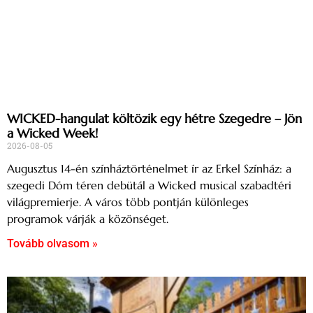
WICKED-hangulat költözik egy hétre Szegedre – Jön
a Wicked Week!
2026-08-05
Augusztus 14-én színháztörténelmet ír az Erkel Színház: a
szegedi Dóm téren debütál a Wicked musical szabadtéri
világpremierje. A város több pontján különleges
programok várják a közönséget.
Tovább olvasom »