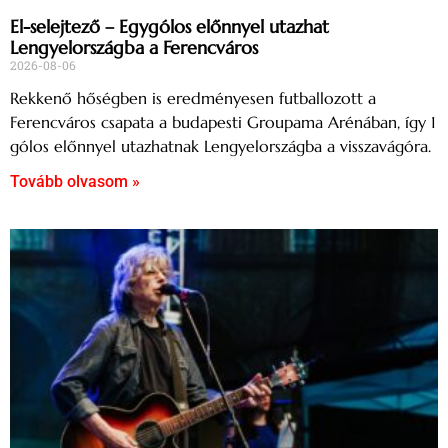
El-selejtező – Egygólos előnnyel utazhat
Lengyelországba a Ferencváros
2026-08-06
Rekkenő hőségben is eredményesen futballozott a
Ferencváros csapata a budapesti Groupama Arénában, így 1
gólos előnnyel utazhatnak Lengyelországba a visszavágóra.
Tovább olvasom »