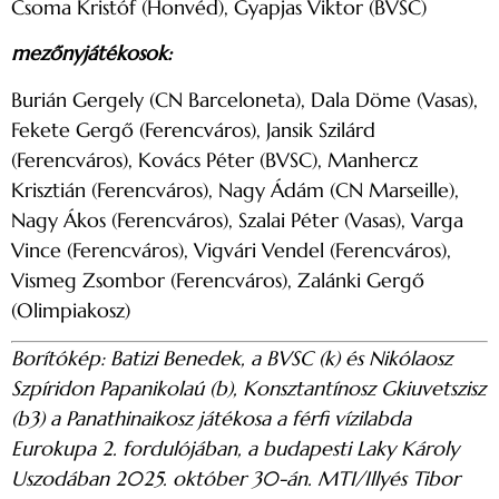
Csoma Kristóf (Honvéd), Gyapjas Viktor (BVSC)
mezőnyjátékosok:
Burián Gergely (CN Barceloneta), Dala Döme (Vasas),
Fekete Gergő (Ferencváros), Jansik Szilárd
(Ferencváros), Kovács Péter (BVSC), Manhercz
Krisztián (Ferencváros), Nagy Ádám (CN Marseille),
Nagy Ákos (Ferencváros), Szalai Péter (Vasas), Varga
Vince (Ferencváros), Vigvári Vendel (Ferencváros),
Vismeg Zsombor (Ferencváros), Zalánki Gergő
(Olimpiakosz)
Borítókép: Batizi Benedek, a BVSC (k) és Nikólaosz
Szpíridon Papanikolaú (b), Konsztantínosz Gkiuvetszisz
(b3) a Panathinaikosz játékosa a férfi vízilabda
Eurokupa 2. fordulójában, a budapesti Laky Károly
Uszodában 2025. október 30-án. MTI/Illyés Tibor