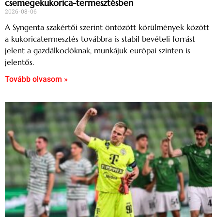
csemegekukorica-termesztésben
2026-08-06
A Syngenta szakértői szerint öntözött körülmények között
a kukoricatermesztés továbbra is stabil bevételi forrást
jelent a gazdálkodóknak, munkájuk európai szinten is
jelentős.
Tovább olvasom »