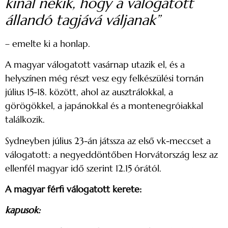
kínál nekik, hogy a válogatott
állandó tagjává váljanak”
– emelte ki a honlap.
A magyar válogatott vasárnap utazik el, és a
helyszínen még részt vesz egy felkészülési tornán
július 15-18. között, ahol az ausztrálokkal, a
görögökkel, a japánokkal és a montenegróiakkal
találkozik.
Sydneyben július 23-án játssza az első vk-meccset a
válogatott: a negyeddöntőben Horvátország lesz az
ellenfél magyar idő szerint 12.15 órától.
A magyar férfi válogatott kerete:
kapusok: