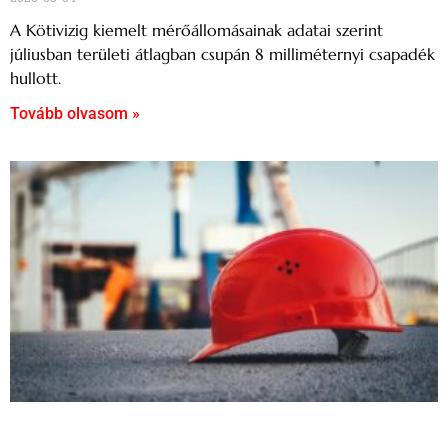
A Kötivizig kiemelt mérőállomásainak adatai szerint
júliusban területi átlagban csupán 8 milliméternyi csapadék
hullott.
Tovább olvasom »