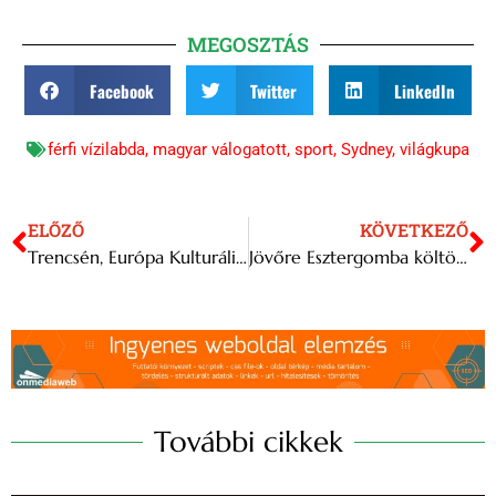
MEGOSZTÁS
Facebook
Twitter
LinkedIn
férfi vízilabda
,
magyar válogatott
,
sport
,
Sydney
,
világkupa
ELŐZŐ
KÖVETKEZŐ
Trencsén, Európa Kulturális Fővárosa júliusi programkínálata
Jövőre Esztergomba költözik az EFOTT fesztivál
További cikkek