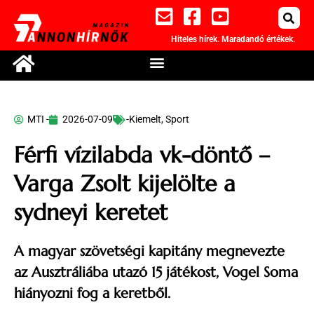
Hiteles hírek. Maradandó értékek.
MTI -
2026-07-09
-Kiemelt
,
Sport
Férfi vízilabda vk-döntő –
Varga Zsolt kijelölte a
sydneyi keretet
A magyar szövetségi kapitány megnevezte
az Ausztráliába utazó 15 játékost, Vogel Soma
hiányozni fog a keretből.