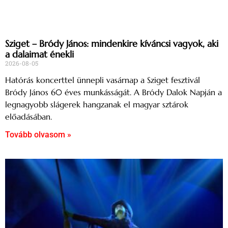
Sziget – Bródy János: mindenkire kíváncsi vagyok, aki
a dalaimat énekli
2026-08-05
Hatórás koncerttel ünnepli vasárnap a Sziget fesztivál
Bródy János 60 éves munkásságát. A Bródy Dalok Napján a
legnagyobb slágerek hangzanak el magyar sztárok
előadásában.
Tovább olvasom »