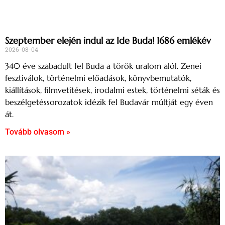
Szeptember elején indul az Ide Buda! 1686 emlékév
2026-08-04
340 éve szabadult fel Buda a török uralom alól. Zenei
fesztiválok, történelmi előadások, könyvbemutatók,
kiállítások, filmvetítések, irodalmi estek, történelmi séták és
beszélgetéssorozatok idézik fel Budavár múltját egy éven
át.
Tovább olvasom »