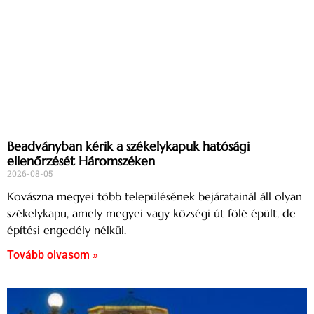
Beadványban kérik a székelykapuk hatósági
ellenőrzését Háromszéken
2026-08-05
Kovászna megyei több településének bejáratainál áll olyan
székelykapu, amely megyei vagy községi út fölé épült, de
építési engedély nélkül.
Tovább olvasom »