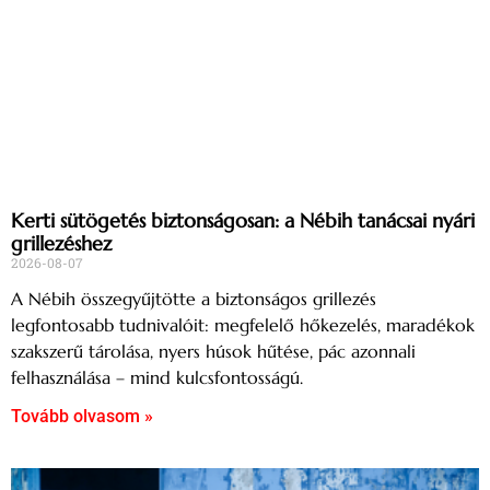
Kerti sütögetés biztonságosan: a Nébih tanácsai nyári
grillezéshez
2026-08-07
A Nébih összegyűjtötte a biztonságos grillezés
legfontosabb tudnivalóit: megfelelő hőkezelés, maradékok
szakszerű tárolása, nyers húsok hűtése, pác azonnali
felhasználása – mind kulcsfontosságú.
Tovább olvasom »