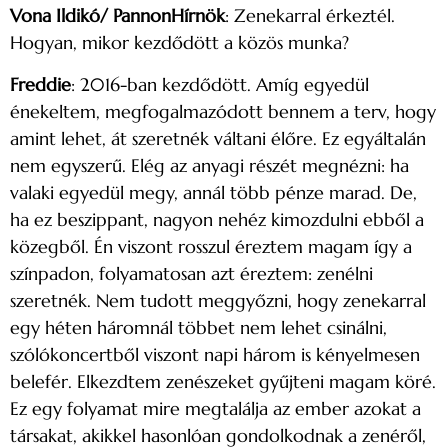
Vona Ildikó/ PannonHírnök
: Zenekarral érkeztél.
Hogyan, mikor kezdődött a közös munka?
Freddie
: 2016-ban kezdődött. Amíg egyedül
énekeltem, megfogalmazódott bennem a terv, hogy
amint lehet, át szeretnék váltani élőre. Ez egyáltalán
nem egyszerű. Elég az anyagi részét megnézni: ha
valaki egyedül megy, annál több pénze marad. De,
ha ez beszippant, nagyon nehéz kimozdulni ebből a
közegből. Én viszont rosszul éreztem magam így a
színpadon, folyamatosan azt éreztem: zenélni
szeretnék. Nem tudott meggyőzni, hogy zenekarral
egy héten háromnál többet nem lehet csinálni,
szólókoncertből viszont napi három is kényelmesen
belefér. Elkezdtem zenészeket gyűjteni magam köré.
Ez egy folyamat mire megtalálja az ember azokat a
társakat, akikkel hasonlóan gondolkodnak a zenéről,