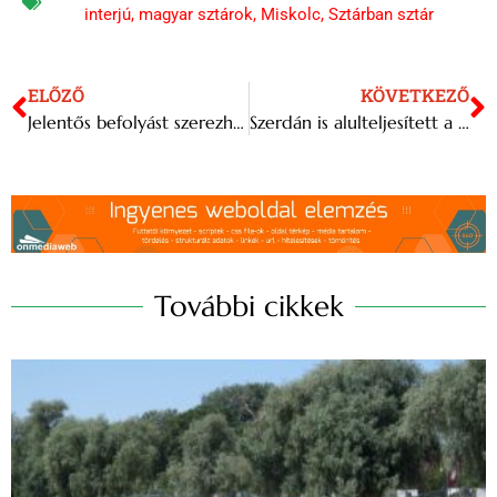
interjú
,
magyar sztárok
,
Miskolc
,
Sztárban sztár
ELŐZŐ
KÖVETKEZŐ
Jelentős befolyást szerezhet a CIG-ben a Hungarikum Biztosítási Alkusz Kft.
Szerdán is alulteljesített a BUX
További cikkek