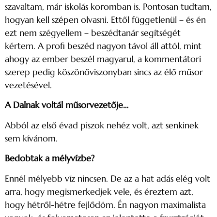
szavaltam, már iskolás koromban is. Pontosan tudtam,
hogyan kell szépen olvasni. Ettől függetlenül – és én
ezt nem szégyellem – beszédtanár segítségét
kértem. A profi beszéd nagyon távol áll attól, mint
ahogy az ember beszél magyarul, a kommentátori
szerep pedig köszönőviszonyban sincs az élő műsor
vezetésével.
A Dalnak voltál műsorvezetője…
Abból az első évad piszok nehéz volt, azt senkinek
sem kívánom.
Bedobtak a mélyvízbe?
Ennél mélyebb víz nincsen. De az a hat adás elég volt
arra, hogy megismerkedjek vele, és éreztem azt,
hogy hétről-hétre fejlődöm. Én nagyon maximalista