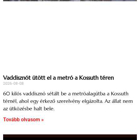
Vaddisznót ütött el a metró a Kossuth téren
2026-08-08
60 kilós vaddisznó sétált be a metróalagútba a Kossuth
térnél, ahol egy érkező szerelvény elgázolta. Az állat nem
az ütközésbe halt bele.
Tovább olvasom »