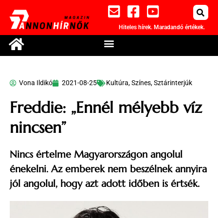
Hiteles hírek. Maradandó értékek.
Vona Ildikó
2021-08-25
Kultúra
,
Színes
,
Sztárinterjúk
Freddie: „Ennél mélyebb víz
nincsen”
Nincs értelme Magyarországon angolul
énekelni. Az emberek nem beszélnek annyira
jól angolul, hogy azt adott időben is értsék.