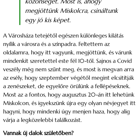
közönséget. Most is, ahogy
megjöttünk Miskolcra, csináltunk
egy jó kis képet.
A Városháza tetejétől egészen különleges kilátás
nyílik a városra és a színpadra. Feltettem az
oldalamra, hogy itt vagyunk, megjöttünk, és várunk
mindenkit szeretettel este fél 10-től. Sajnos a Covid
veszély még nem szűnt meg, és most is megvan arra
az esély, hogy szeptember végétől megint elcsitítják
a zenészeket, de egyelőre örülünk a fellépéseknek.
Most az a fontos, hogy augusztus 20-án itt lehetünk
Miskolcon, és igyekszünk újra egy olyan névjegyet itt
hagyni, hogy mindenki úgy menjen haza, hogy alig
várja a legközelebbi találkozást.
Vannak új dalok születőben?