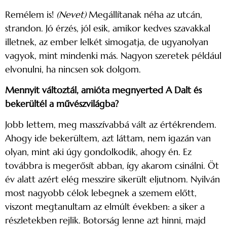
Remélem is!
(Nevet)
Megállítanak néha az utcán,
strandon. Jó érzés, jól esik, amikor kedves szavakkal
illetnek, az ember lelkét simogatja, de ugyanolyan
vagyok, mint mindenki más. Nagyon szeretek például
elvonulni, ha nincsen sok dolgom.
Mennyit változtál, amióta megnyerted A Dalt és
bekerültél a művészvilágba?
Jobb lettem, meg masszívabbá vált az értékrendem.
Ahogy ide bekerültem, azt láttam, nem igazán van
olyan, mint aki úgy gondolkodik, ahogy én. Ez
továbbra is megerősít abban, így akarom csinálni. Öt
év alatt azért elég messzire sikerült eljutnom. Nyilván
most nagyobb célok lebegnek a szemem előtt,
viszont megtanultam az elmúlt években:
a siker a
részletekben rejlik. Botorság lenne azt hinni, majd