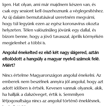
Igen. Hat olyan, ami már majdnem készen van, és
csak egy sessiont kell összehoznunk a véglegesítéshez.
Az új dalaim bemutatásával szeretném megvárni,
hogy túl legyünk ezen az egész koronavírus okozta
helyzeten. Télen valószínűleg jövünk egy dallal, és
bízom benne, hogy a jövő tavasszal, április környékén
megjelenhet a többi is.
Angolul énekelted ez első két nagy slágered, aztán
eltolódott a hangsúly a magyar nyelvű számok felé.
Miért?
Nincs értelme Magyarországon angolul énekelni. Az
emberek nem beszélnek annyira jól angolul, hogy azt
adott időben is értsék. Kevesen vannak olyanok, akik,
ha hallják a dalszöveget, értik is. Semmilyen
létjogosultsága nincs az angolul történő éneklésnek,