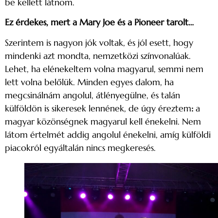
be kellett látnom.
Ez érdekes, mert a Mary Joe és a Pioneer tarolt…
Szerintem is nagyon jók voltak, és jól esett, hogy
mindenki azt mondta, nemzetközi színvonalúak.
Lehet, ha elénekeltem volna magyarul, semmi nem
lett volna belőlük. Minden egyes dalom, ha
megcsinálnám angolul, átlényegülne, és talán
külföldön is sikeresek lennének, de úgy éreztem
:
a
magyar közönségnek magyarul kell énekelni. Nem
látom értelmét addig angolul énekelni, amíg külföldi
piacokról egyáltalán nincs megkeresés.