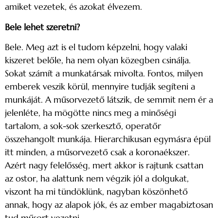
amiket vezetek, és azokat élvezem.
Bele lehet szeretni?
Bele. Meg azt is el tudom képzelni, hogy valaki
kiszeret belőle, ha nem olyan közegben csinálja.
Sokat számít a munkatársak mivolta. Fontos, milyen
emberek veszik körül, mennyire tudják segíteni a
munkáját. A műsorvezető látszik, de semmit nem ér a
jelenléte, ha mögötte nincs meg a minőségi
tartalom, a sok-sok szerkesztő, operatőr
összehangolt munkája. Hierarchikusan egymásra épül
itt minden, a műsorvezető csak a koronaékszer.
Azért nagy felelősség, mert akkor is rajtunk csattan
az ostor, ha alattunk nem végzik jól a dolgukat,
viszont ha mi tündöklünk, nagyban köszönhető
annak, hogy az alapok jók, és az ember magabiztosan
tud műsort vezetni.