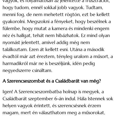
vagyok, és folyamatosan az jelentette a frusztrációt,
hogy tudom, ennél sokkal jobb vagyok. Tudtam,
menni fog, de nem mehetett rögtön, ezt be kellett
gyakorolni. Megszokni a fényeket, hogy beszélnek a
fülembe, hogy mutat a kamera és mindenki engem
néz és hallgat, tehát nem hibázhatok. Ez mind olyan
nyomást jelentett, amivel addig még nem
találkoztam. Ezen át kellett esni. Utána a második
évadtól már azt éreztem, tényleg uralom a műsort, a
harmadikról már ne is beszéljünk, idén pedig
negyedszerre csináltam.
A Szerencseszombat és a Családbarát van még?
Igen! A Szerencseszombatba holnap is megyek, a
Családbarát szeptember 6-án indul. Hála Istennek sok
helyen vagyok érintett, és szerencsésnek érzem
magam, mert én választhatom meg a műsorokat,