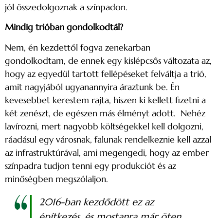
jól összedolgoznak a színpadon.
Mindig trióban gondolkodtál?
Nem, én kezdettől fogva zenekarban
gondolkodtam, de ennek egy kislépcsős változata az,
hogy az egyedül tartott fellépéseket felváltja a trió,
amit nagyjából ugyanannyira áraztunk be. Én
kevesebbet kerestem rajta, hiszen ki kellett fizetni a
két zenészt, de egészen más élményt adott. Nehéz
lavírozni, mert nagyobb költségekkel kell dolgozni,
ráadásul egy városnak, falunak rendelkeznie kell azzal
az infrastruktúrával, ami megengedi, hogy az ember
színpadra tudjon tenni egy produkciót és az
minőségben megszólaljon.
2016-ban kezdődött ez az
építkezés, és mostanra már öten