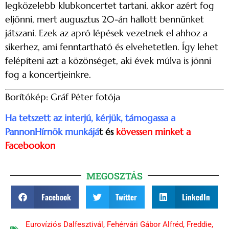
legközelebb klubkoncertet tartani, akkor azért fog
eljönni, mert augusztus 20-án hallott bennünket
játszani. Ezek az apró lépések vezetnek el ahhoz a
sikerhez, ami fenntartható és elvehetetlen. Így lehet
felépíteni azt a közönséget, aki évek múlva is jönni
fog a koncertjeinkre.
Borítókép: Gráf Péter fotója
Ha tetszett az interjú, kérjük, támogassa a
PannonHírnök munkájá
t és
kövessen minket a
Facebookon
MEGOSZTÁS
Facebook
Twitter
LinkedIn
Eurovíziós Dalfesztivál
,
Fehérvári Gábor Alfréd
,
Freddie
,