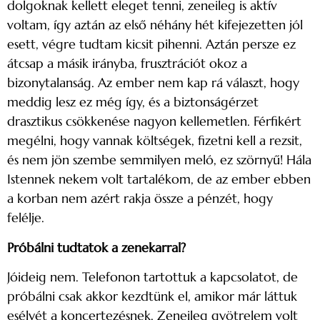
dolgoknak kellett eleget tenni, zeneileg is aktív
voltam, így aztán az első néhány hét kifejezetten jól
esett, végre tudtam kicsit pihenni. Aztán persze ez
átcsap a másik irányba, frusztrációt okoz a
bizonytalanság. Az ember nem kap rá választ, hogy
meddig lesz ez még így, és a biztonságérzet
drasztikus csökkenése nagyon kellemetlen. Férfikért
megélni, hogy vannak költségek, fizetni kell a rezsit,
és nem jön szembe semmilyen meló, ez szörnyű! Hála
Istennek nekem volt tartalékom, de az ember ebben
a korban nem azért rakja össze a pénzét, hogy
felélje.
Próbálni tudtatok a zenekarral?
Jóideig nem. Telefonon tartottuk a kapcsolatot, de
próbálni csak akkor kezdtünk el, amikor már láttuk
esélyét a koncertezésnek. Zeneileg gyötrelem volt