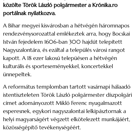
közölte Török László polgármester a Krónika.ro
portálnak nyilatkozva.
A Bihar megyei kisvárosban a hétvégén háromnapos
rendezvénysorozattal emlékeztek arra, hogy Bocskai
István fejedelem 1606-ban 300 hajdút telepített
Nagyszalontára, és ezáltal a település városi rangot
kapott. A 18 ezer lakosú telepüésen a hétvégén
kulturális és sporteseményekkel, koncertekkel
ünnepeltek.
A református templomban tartott vasárnapi hálaadó
istentiszteleten Török László polgármester díszpolgári
címet adományozott Mikló Ferenc nyugalmazott
esperesnek, egykori nagyszalontai lelkipásztornak a
helyi magyarságért végzett elkötelezett munkájáért,
közösségépítő tevékenységéért.