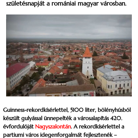
születésnapját a romániai magyar városban.
Guinness-rekordkísérlettel, 5100 liter, bölényhúsból
készült gulyással ünnepelték a városalapítás 420.
évfordulóját
Nagyszalontán
. A rekordkísérlettel a
partiumi város idegenforgalmát fejlesztenék –