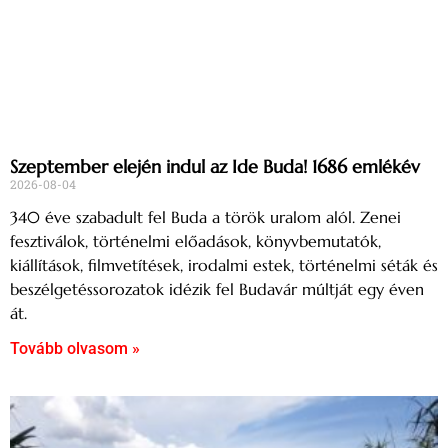
Szeptember elején indul az Ide Buda! 1686 emlékév
2026-08-04
340 éve szabadult fel Buda a török uralom alól. Zenei
fesztiválok, történelmi előadások, könyvbemutatók,
kiállítások, filmvetítések, irodalmi estek, történelmi séták és
beszélgetéssorozatok idézik fel Budavár múltját egy éven
át.
Tovább olvasom »