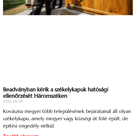
Beadványban kérik a székelykapuk hatósági
ellenőrzését Háromszéken
2026-08-05
Kovászna megyei több településének bejáratainál áll olyan
székelykapu, amely megyei vagy községi út fölé épült, de
építési engedély nélkül.