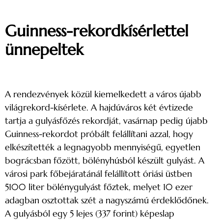
Guinness-rekordkísérlettel
ünnepeltek
A rendezvények közül kiemelkedett a város újabb
világrekord-kísérlete. A hajdúváros két évtizede
tartja a gulyásfőzés rekordját, vasárnap pedig újabb
Guinness-rekordot próbált felállítani azzal, hogy
elkészítették a legnagyobb mennyiségű, egyetlen
bográcsban főzött, bölényhúsból készült gulyást. A
városi park főbejáratánál felállított óriási üstben
5100 liter bölénygulyást főztek, melyet 10 ezer
adagban osztottak szét a nagyszámú érdeklődőnek.
A gulyásból egy 5 lejes (337 forint) képeslap