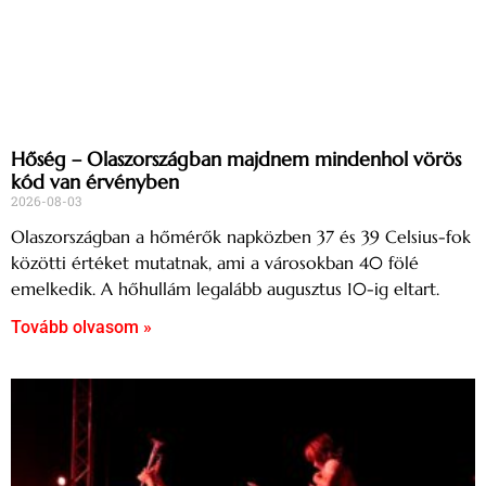
Hőség – Olaszországban majdnem mindenhol vörös
kód van érvényben
2026-08-03
Olaszországban a hőmérők napközben 37 és 39 Celsius-fok
közötti értéket mutatnak, ami a városokban 40 fölé
emelkedik. A hőhullám legalább augusztus 10-ig eltart.
Tovább olvasom »