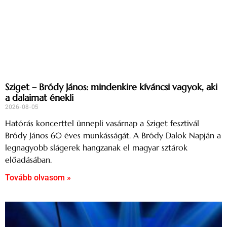
Sziget – Bródy János: mindenkire kíváncsi vagyok, aki
a dalaimat énekli
2026-08-05
Hatórás koncerttel ünnepli vasárnap a Sziget fesztivál
Bródy János 60 éves munkásságát. A Bródy Dalok Napján a
legnagyobb slágerek hangzanak el magyar sztárok
előadásában.
Tovább olvasom »