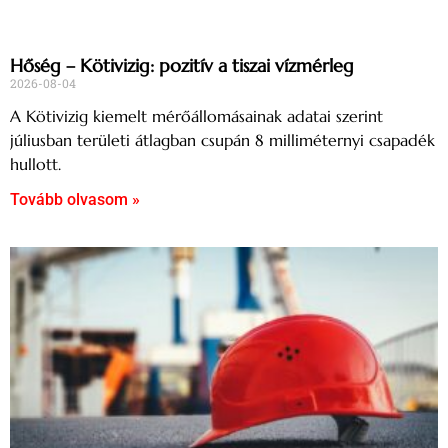
Hőség – Kötivizig: pozitív a tiszai vízmérleg
2026-08-04
A Kötivizig kiemelt mérőállomásainak adatai szerint
júliusban területi átlagban csupán 8 milliméternyi csapadék
hullott.
Tovább olvasom »