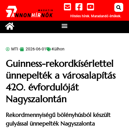
Hiteles hírek. Maradandó értékek.
MTI -
2026-06-01
Külhon
Guinness-rekordkísérlettel
ünnepelték a városalapítás
420. évfordulóját
Nagyszalontán
Rekordmennyiségű bölényhúsból készült
gulyással ünnepelték Nagyszalonta