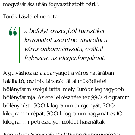
megvásárlása után fogyaszthatott bárki.
Török László elmondta:
a befolyt összegből turisztikai
kisvonatot szeretne vásárolni a
város önkormányzata, ezáltal
fejlesztve az idegenforgalmat.
A gulyáshoz az alapanyagot a város határában
található, osztrák társaság által működtetett
bölényfarm szolgáltatta, mely Európa legnagyobb
bölényfarmja. Az étel elkészítéséhez 990 kilogramm
bölényhúst, 1500 kilogramm burgonyát, 200
kilogramm répát, 500 kilogramm hagymát és 10
kilogramm petrezselyemzöldet használtak.
Borítókép: Nagyszalonta látképe (képernyőfotó: