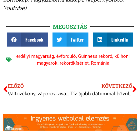
Youtube)
MEGOSZTÁS
Facebook
Twitter
LinkedIn
erdélyi magyarság
,
évforduló
,
Guinness rekord
,
külhoni
magyarok
,
rekordkísérlet
,
Románia
ELŐZŐ
KÖVETKEZŐ
Változékony, záporos-zivataros idővel indul a nyár
Tíz újabb dátummal bővül Céline Dion párizsi koncertsorozata