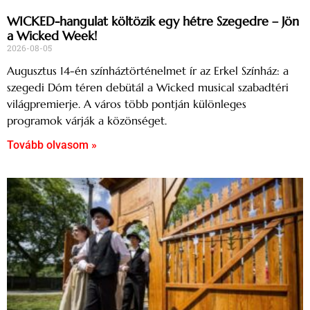
WICKED-hangulat költözik egy hétre Szegedre – Jön
a Wicked Week!
2026-08-05
Augusztus 14-én színháztörténelmet ír az Erkel Színház: a
szegedi Dóm téren debütál a Wicked musical szabadtéri
világpremierje. A város több pontján különleges
programok várják a közönséget.
Tovább olvasom »