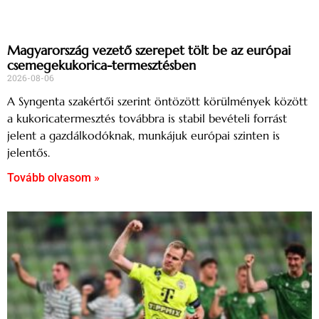
Magyarország vezető szerepet tölt be az európai
csemegekukorica-termesztésben
2026-08-06
A Syngenta szakértői szerint öntözött körülmények között
a kukoricatermesztés továbbra is stabil bevételi forrást
jelent a gazdálkodóknak, munkájuk európai szinten is
jelentős.
Tovább olvasom »