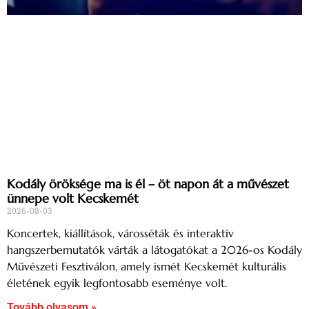
Kodály öröksége ma is él – öt napon át a művészet
ünnepe volt Kecskemét
2026-08-03
Koncertek, kiállítások, városséták és interaktív
hangszerbemutatók várták a látogatókat a 2026-os Kodály
Művészeti Fesztiválon, amely ismét Kecskemét kulturális
életének egyik legfontosabb eseménye volt.
Tovább olvasom »