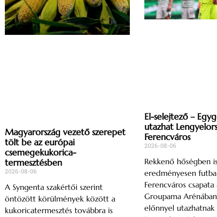
El-selejtező – Egy
utazhat Lengyelor
Magyarország vezető szerepet
Ferencváros
tölt be az európai
2026-08-06
csemegekukorica-
Rekkenő hőségben i
termesztésben
2026-08-06
eredményesen futbal
Ferencváros csapata 
A Syngenta szakértői szerint
Groupama Arénában, 
öntözött körülmények között a
előnnyel utazhatnak
kukoricatermesztés továbbra is