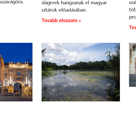
sszavágóra.
sza
slágerek hangzanak el magyar
töb
sztárok előadásában.
pro
Tovább olvasom »
To