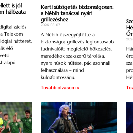
ett is jól
Kerti sütögetés biztonságosan:
om hálózata
a Nébih tanácsai nyári
grillezéshez
Sz
2026-08-07
igitalizációs
Hé
Őr
s a Telekom
A Nébih összegyűjtötte a
202
lógiai hátteret,
biztonságos grillezés legfontosabb
lis élő
Hár
tudnivalóit: megfelelő hőkezelés,
övető
ér
maradékok szakszerű tárolása,
AI-alapú
sza
nyers húsok hűtése, pác azonnali
pro
felhasználása – mind
Hét
kulcsfontosságú.
To
Tovább olvasom »