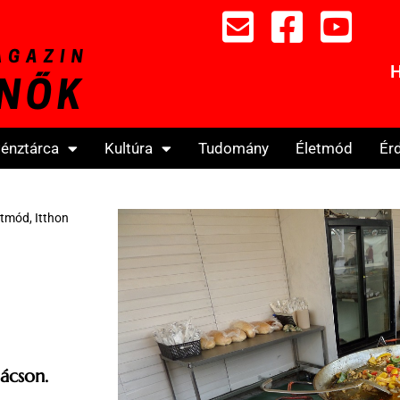
H
énztárca
Kultúra
Tudomány
Életmód
Ér
etmód
,
Itthon
ácson.