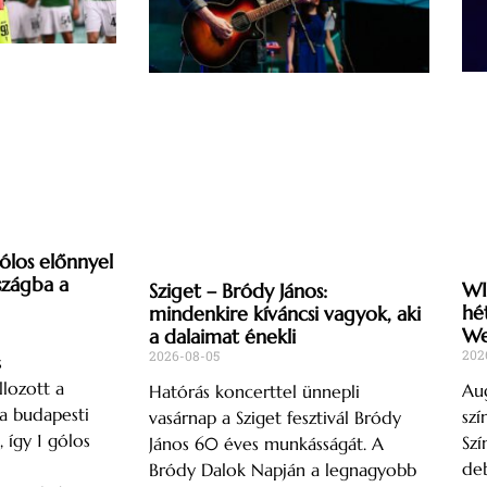
gólos előnnyel
szágba a
WI
Sziget – Bródy János:
hé
mindenkire kíváncsi vagyok, aki
We
a dalaimat énekli
202
2026-08-05
s
lozott a
Aug
Hatórás koncerttel ünnepli
a budapesti
szí
vasárnap a Sziget fesztivál Bródy
így 1 gólos
Szí
János 60 éves munkásságát. A
deb
Bródy Dalok Napján a legnagyobb