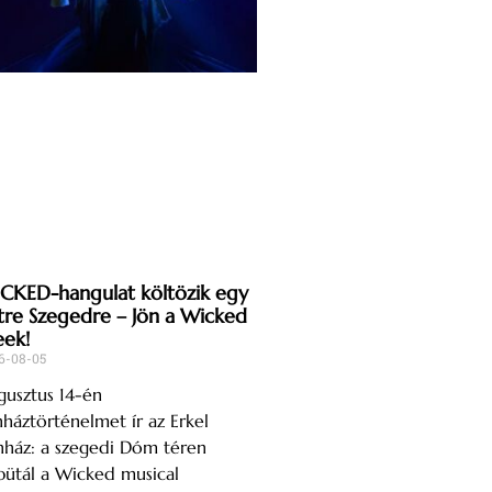
CKED-hangulat költözik egy
tre Szegedre – Jön a Wicked
ek!
6-08-05
usztus 14-én
nháztörténelmet ír az Erkel
nház: a szegedi Dóm téren
ütál a Wicked musical