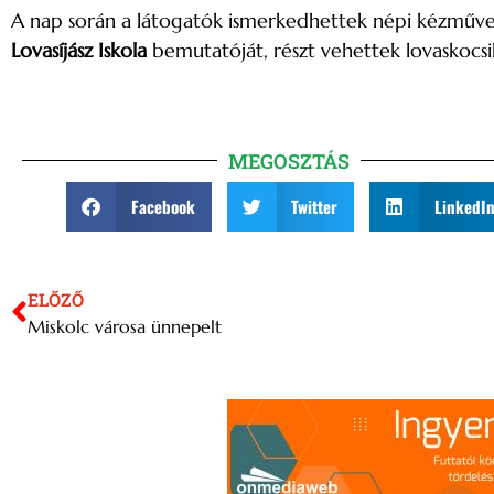
A nap során a látogatók ismerkedhettek népi kézműves
Lovasíjász Iskola
bemutatóját, részt vehettek lovaskocsi
MEGOSZTÁS
Facebook
Twitter
LinkedI
ELŐZŐ
Miskolc városa ünnepelt