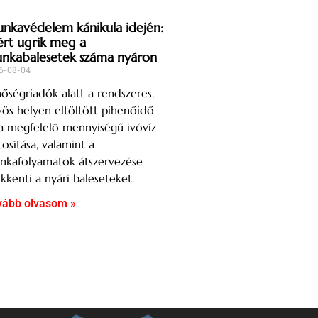
nkavédelem kánikula idején:
ért ugrik meg a
nkabalesetek száma nyáron
6-08-04
őségriadók alatt a rendszeres,
ös helyen eltöltött pihenőidő
a megfelelő mennyiségű ivóvíz
tosítása, valamint a
nkafolyamatok átszervezése
kkenti a nyári baleseteket.
vább olvasom »