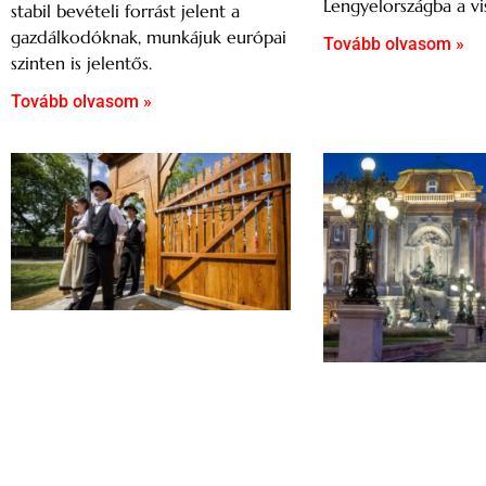
Lengyelországba a vi
stabil bevételi forrást jelent a
gazdálkodóknak, munkájuk európai
Tovább olvasom »
szinten is jelentős.
Tovább olvasom »