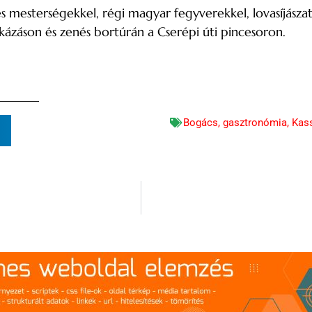
 mesterségekkel, régi magyar fegyverekkel, lovasíjásza
kázáson és zenés bortúrán a Cserépi úti pincesoron.
Bogács
,
gasztronómia
,
Kass
n