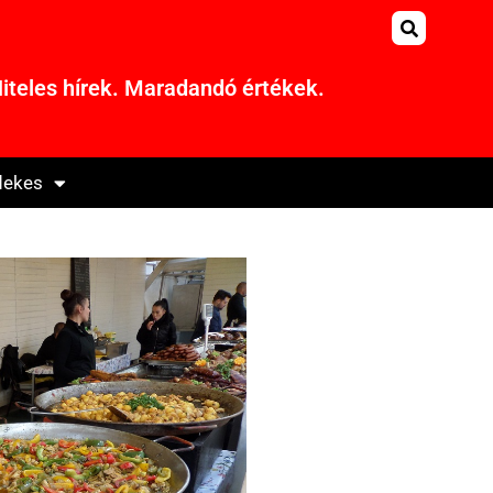
iteles hírek. Maradandó értékek.
dekes