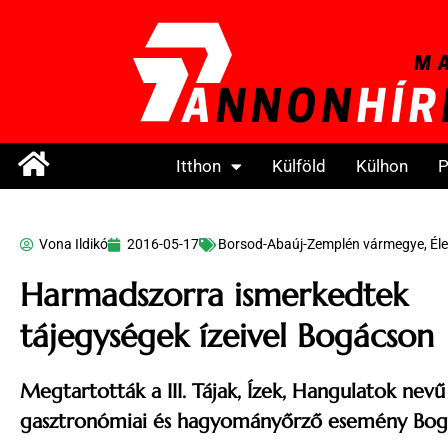
Itthon
Külföld
Külhon
P
Vona Ildikó
2016-05-17
Borsod-Abaúj-Zemplén vármegye
,
Él
Harmadszorra ismerkedtek
tájegységek ízeivel Bogácson
Megtartották a III. Tájak, Ízek, Hangulatok nevű
gasztronómiai és hagyományőrző esemény Bog