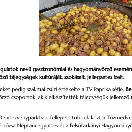
Hangulatok nevű gasztronómiai és hagyományőrző esemén
tájegységek kultúráját, szokásait, jellegzetes ízeit.
eket pedig szakmai zsűri értékelte a TV Paprika séfje,
Be
ző csoportok, akik elkészítették tájegységük jellemző 
t a Rendezvényparkban; fellépett többek közt a Tűzmed
dérrózsa Néptáncegyüttes és a Felsőtárkányi Hagyományő