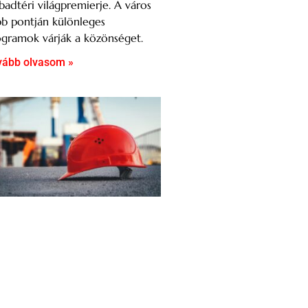
badtéri világpremierje. A város
b pontján különleges
gramok várják a közönséget.
vább olvasom »