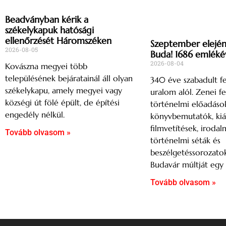
Beadványban kérik a
székelykapuk hatósági
ellenőrzését Háromszéken
Szeptember elején 
2026-08-05
Buda! 1686 emléké
2026-08-04
Kovászna megyei több
településének bejáratainál áll olyan
340 éve szabadult fe
székelykapu, amely megyei vagy
uralom alól. Zenei fe
községi út fölé épült, de építési
történelmi előadások
engedély nélkül.
könyvbemutatók, kiál
filmvetítések, irodal
Tovább olvasom »
történelmi séták és
beszélgetéssorozatok
Budavár múltját egy 
Tovább olvasom »