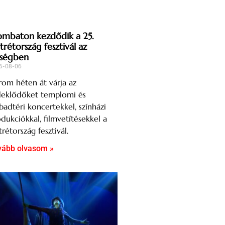
ombaton kezdődik a 25.
trétország fesztivál az
ségben
6-08-06
om héten át várja az
deklődőket templomi és
badtéri koncertekkel, színházi
dukciókkal, filmvetítésekkel a
rétország fesztivál.
vább olvasom »