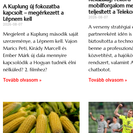
mobilforgalom mell
A Kuplung új fokozatba
teljesített a Telek
kapcsolt – megérkezett a
2026-08-07
Lépnem kell
2026-08-07
A verseny stratégiai d
partnereként idén i
Megjelent a Kuplung második saját
biztosította a techno
szerzeménye, a Lépnem kell. Vajon
benne a professzioná
Marics Peti, Kirády Marcell és
közvetítést, a hajók
Ember Márk új dala mennyire
rendszert, valamint 
kapcsolódik a Hogyan tudnék élni
chatbotot.
nélküled? 2. filmhez?
Tovább olvasom »
Tovább olvasom »