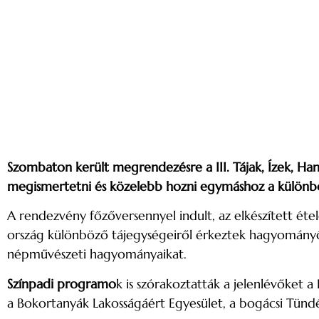
Szombaton került megrendezésre a III. Tájak, Ízek, 
megismertetni és közelebb hozni egymáshoz a különböző 
A rendezvény főzőversennyel indult, az elkészített étel
ország különböző tájegységeiről érkeztek hagyományőr
népművészeti hagyományaikat.
Színpadi programo
k is szórakoztatták a jelenlévőke
a Bokortanyák Lakosságáért Egyesület, a bogácsi Tün