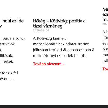
Mu
ez
mu
indul az Ide
Hőség – Kötivizig: pozitív a
202
v
tiszai vízmérleg
2026-08-04
A h
hűv
l Buda a török
A Kötivizig kiemelt
és 
sztiválok,
mérőállomásainak adatai szerint
biz
,
júliusban területi átlagban csupán 8
mu
lítások,
milliméternyi csapadék hullott.
csö
mi estek,
Tovább olvasom »
To
 idézik fel
éven át.