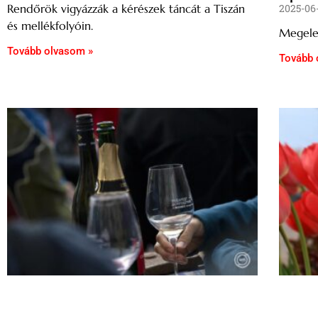
2025-06
Rendőrök vigyázzák a kérészek táncát a Tiszán
és mellékfolyóin.
Megele
Tovább olvasom »
Tovább 