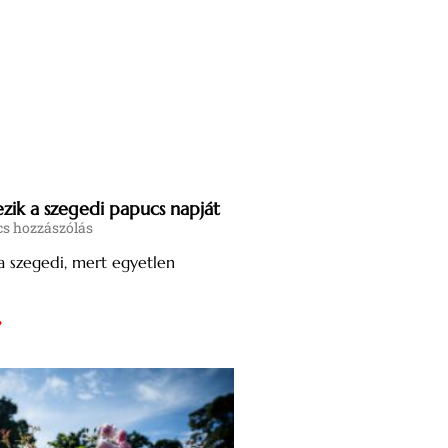
ik a szegedi papucs napját
s hozzászólás
a szegedi, mert egyetlen
»