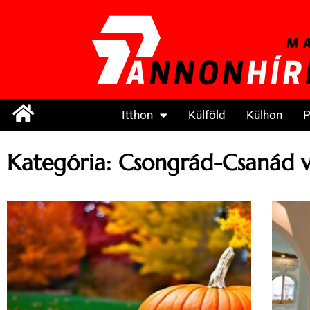
Itthon
Külföld
Külhon
P
Kategória: Csongrád-Csanád 