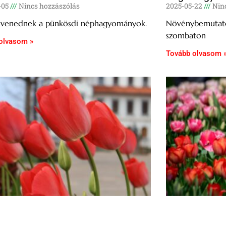
-05
Nincs hozzászólás
2025-05-22
Ninc
venednek a pünkösdi néphagyományok.
Növénybemutató
szombaton
olvasom »
Tovább olvasom 