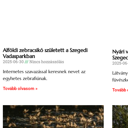
Alföldi zebracsikó született a Szegedi
Nyári 
Vadasparkban
Szeged
2025-06-30
Nincs hozzászólás
2025-06
Internetes szavazással keresnek nevet az
Látvány
egyhetes zebrafiúnak.
füvészk
Tovább olvasom »
Tovább 