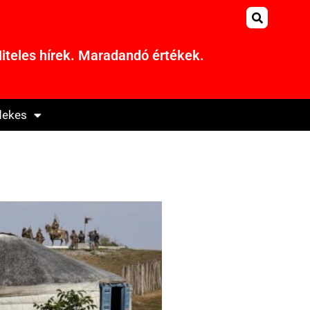
iteles hírek. Maradandó értékek.
dekes