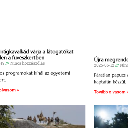
virágkavalkád várja a látogatókat
en a füvészkertben
Újra megrendez
-19
Nincs hozzászólás
2025-06-12
Ninc
os programokat kínál az egyetemi
Páratlan papucs 
ert.
kaptafán készül.
olvasom »
Tovább olvasom 