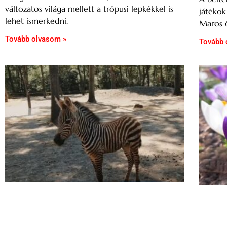
változatos világa mellett a trópusi lepkékkel is
játékok
lehet ismerkedni.
Maros é
Tovább olvasom »
Tovább 