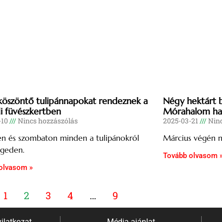
köszöntő tulipánnapokat rendeznek a
Négy hektárt b
i füvészkertben
Mórahalom ha
-10
Nincs hozzászólás
2025-03-21
Ninc
en és szombaton minden a tulipánokról
Március végén n
egeden.
Tovább olvasom 
olvasom »
1
2
3
4
…
9
ilatkozat
Média ajánlat