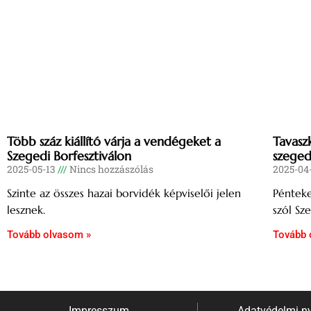
Több száz kiállító várja a vendégeket a
Tavasz
Szegedi Borfesztiválon
szeged
2025-05-13
Nincs hozzászólás
2025-04
Szinte az összes hazai borvidék képviselői jelen
Péntek
lesznek.
szól Sz
Tovább olvasom »
Tovább 
Impresszum
Adatvédelmi ny