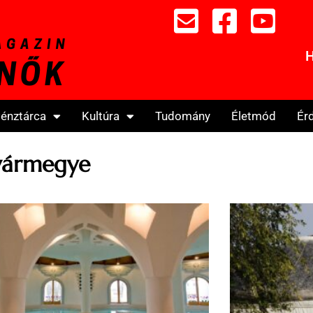
H
énztárca
Kultúra
Tudomány
Életmód
Ér
vármegye