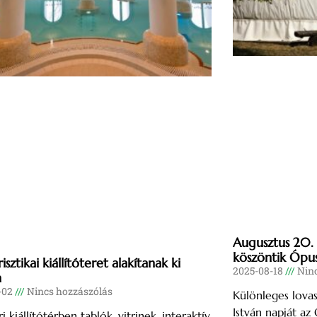
Augusztus 20. 
köszöntik Ópu
sztikai kiállítóteret alakítanak ki
2025-08-18
Ninc
n
-02
Nincs hozzászólás
Különleges lova
István napját az
i kiállítótérben tablók, vitrinek, interaktív