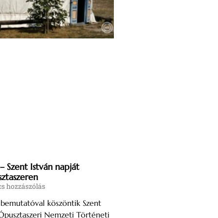
– Szent István napját
sztaszeren
s hozzászólás
sbemutatóval köszöntik Szent
 Ópusztaszeri Nemzeti Történeti