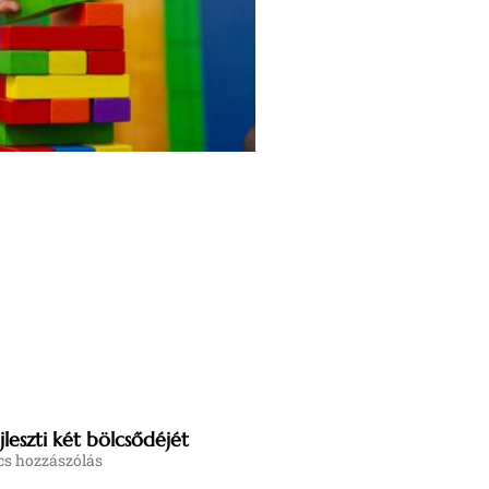
leszti két bölcsődéjét
s hozzászólás