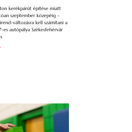
ton kerékpárút építése miatt
atóan szeptember közepéig –
irend-változásra kell számítani a
7-es autópálya Székesfehérvár
és
»