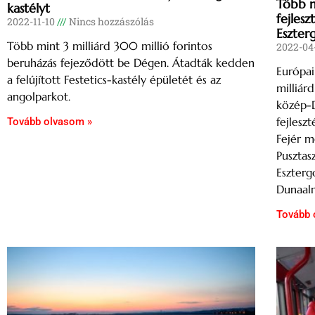
Több m
kastélyt
fejles
2022-11-10
Nincs hozzászólás
Eszte
Több mint 3 milliárd 300 millió forintos
2022-04
beruházás fejeződött be Dégen. Átadták kedden
Európai
a felújított Festetics-kastély épületét és az
milliár
angolparkot.
közép-D
fejlesz
Tovább olvasom »
Fejér m
Pusztas
Eszter
Dunaalm
Tovább 