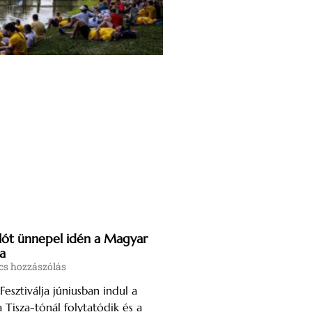
lót ünnepel idén a Magyar
ja
s hozzászólás
esztiválja júniusban indul a
a Tisza-tónál folytatódik és a