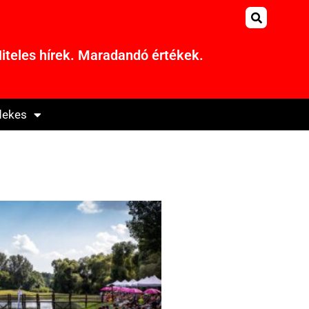
iteles hírek. Maradandó értékek.
dekes