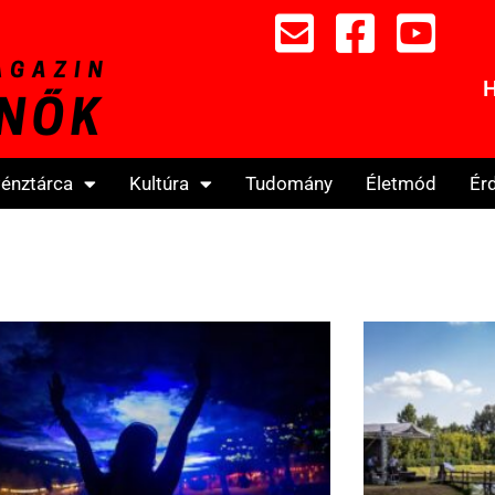
H
énztárca
Kultúra
Tudomány
Életmód
Ér