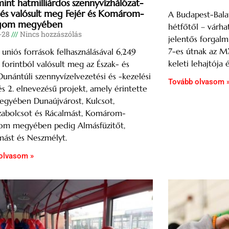
int hatmilliárdos szennyvízhálózat-
ztés valósult meg Fejér és Komárom-
A Budapest-Bala
rgom megyében
hétfőtől – várh
-28
Nincs hozzászólás
jelentős forgalm
7-es útnak az M
 uniós források felhasználásával 6,249
keleti lehajtója 
d forintból valósult meg az Észak- és
unántúli szennyvízelvezetési és -kezelési
Tovább olvasom 
tés 2. elnevezésű projekt, amely érintette
egyében Dunaújvárost, Kulcsot,
zabolcsot és Rácalmást, Komárom-
gom megyében pedig Almásfüzitőt,
ást és Neszmélyt.
olvasom »