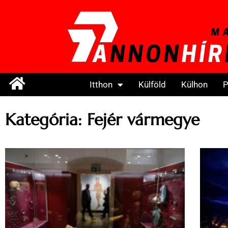
Itthon
Külföld
Külhon
P
Kategória: Fejér vármegye