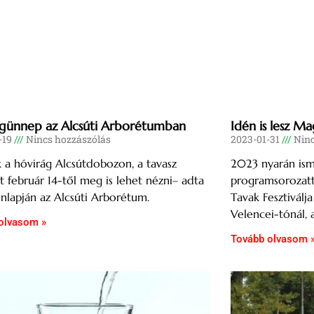
günnep az Alcsúti Arborétumban
Idén is lesz Ma
-19
Nincs hozzászólás
2023-01-31
Ninc
k a hóvirág Alcsútdobozon, a tavasz
2023 nyarán ism
t február 14-től meg is lehet nézni– adta
programsorozatt
onlapján az Alcsúti Arborétum.
Tavak Fesztiválj
Velencei-tónál, a
olvasom »
Tovább olvasom 