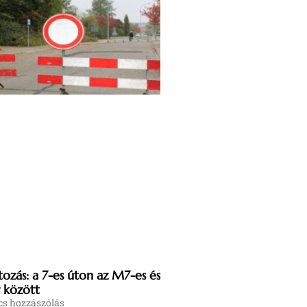
ozás: a 7-es úton az M7-es és
 között
s hozzászólás