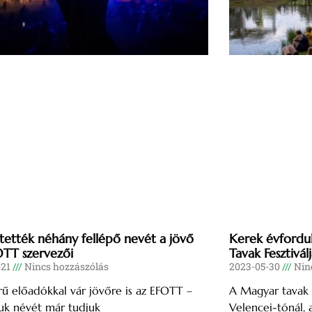
tették néhány fellépő nevét a jövő
Kerek évfordu
OTT szervezői
Tavak Fesztivál
-21
Nincs hozzászólás
2023-05-30
Ninc
ű előadókkal vár jövőre is az EFOTT –
A Magyar tavak F
uk névét már tudjuk
Velencei-tónál, 