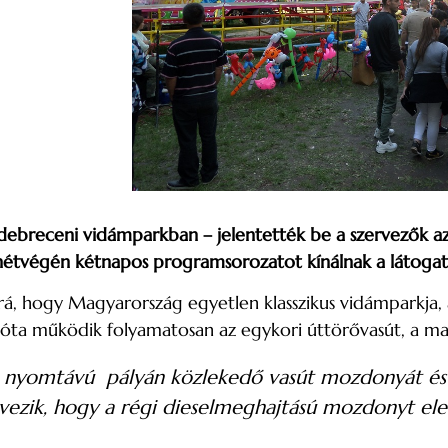
debreceni vidámparkban – jelentették be a szervezők az 
hétvégén kétnapos programsorozatot kínálnak a látoga
rá, hogy Magyarország egyetlen klasszikus vidámparkja,
óta működik folyamatosan az egykori úttörővasút, a mai 
es nyomtávú pályán közlekedő vasút mozdonyát és 
rvezik, hogy a régi dieselmeghajtású mozdonyt ele