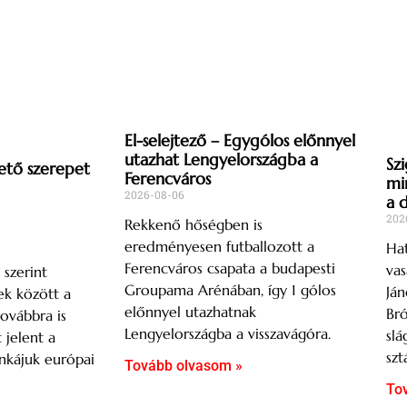
El-selejtező – Egygólos előnnyel
utazhat Lengyelországba a
Szi
ető szerepet
Ferencváros
mi
2026-08-06
a 
202
Rekkenő hőségben is
eredményesen futballozott a
Hat
Ferencváros csapata a budapesti
vas
 szerint
Groupama Arénában, így 1 gólos
Ján
k között a
előnnyel utazhatnak
Br
ovábbra is
Lengyelországba a visszavágóra.
slá
t jelent a
szt
nkájuk európai
Tovább olvasom »
To