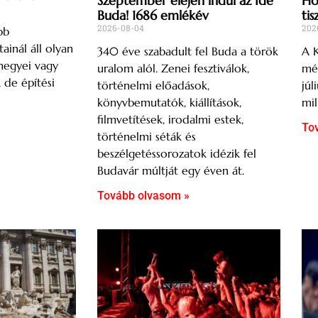
Szeptember elején indul az Ide
Hős
Buda! 1686 emlékév
tis
2026-08-04
202
bb
ainál áll olyan
340 éve szabadult fel Buda a török
A K
megyei vagy
uralom alól. Zenei fesztiválok,
mér
, de építési
történelmi előadások,
júl
könyvbemutatók, kiállítások,
mil
filmvetítések, irodalmi estek,
To
történelmi séták és
beszélgetéssorozatok idézik fel
Budavár múltját egy éven át.
Tovább olvasom »