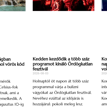
Kedden kezdődik a több száz
Ko
ágban
programot kínáló Ördögkatlan
na
l vörös kód
fesztivál
vo
2026-08-03
202
Holnaptól öt napon át több száz
Kon
őmérők
programmal várja a bulizni
int
elsius-fok
vágyókat az Ördögkatlan fesztivál.
vár
tnak, ami a
Nevéhez ezúttal az időjárás is
Kod
emelkedik. A
hozzájárul: pokoli meleg lesz.
ame
ugusztus 10-ig