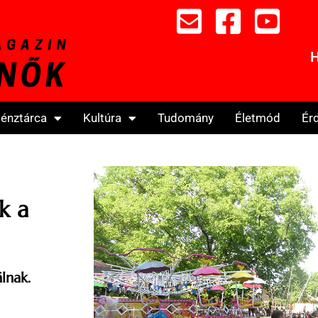
H
énztárca
Kultúra
Tudomány
Életmód
Ér
k a
lnak.