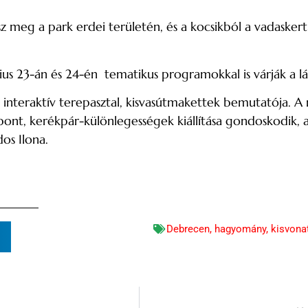
z meg a park erdei területén, és a kocsikból a vadaskert 
lius 23-án és 24-én tematikus programokkal is várják a l
s, interaktív terepasztal, kisvasútmakettek bemutatója. A
ont, kerékpár-különlegességek kiállítása gondoskodik, 
os Ilona.
Debrecen
,
hagyomány
,
kisvona
n