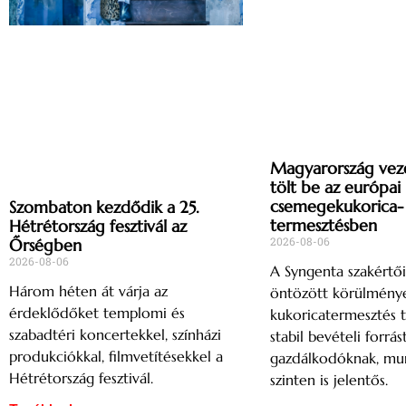
Magyarország vez
tölt be az európai
csemegekukorica-
Szombaton kezdődik a 25.
termesztésben
Hétrétország fesztivál az
2026-08-06
Őrségben
2026-08-06
A Syngenta szakértői
Három héten át várja az
öntözött körülménye
érdeklődőket templomi és
kukoricatermesztés t
szabadtéri koncertekkel, színházi
stabil bevételi forrás
produkciókkal, filmvetítésekkel a
gazdálkodóknak, mu
Hétrétország fesztivál.
szinten is jelentős.