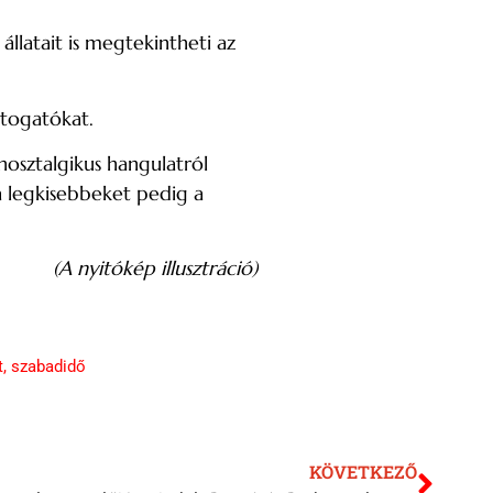
állatait is megtekintheti az
átogatókat.
 nosztalgikus hangulatról
a legkisebbeket pedig a
(A nyitókép illusztráció)
t
,
szabadidő
KÖVETKEZŐ