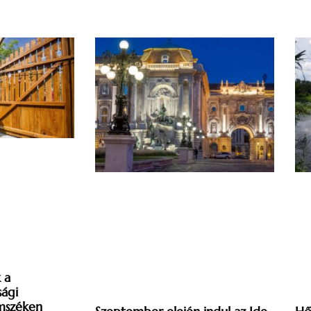
 a
sági
mszéken