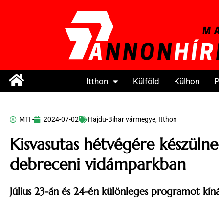
Itthon
Külföld
Külhon
P
MTI -
2024-07-02
Hajdu-Bihar vármegye
,
Itthon
Kisvasutas hétvégére készülne
debreceni vidámparkban
Július 23-án és 24-én különleges programot kíná