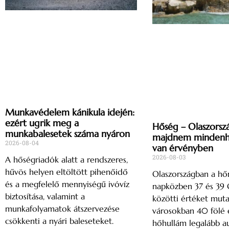
Munkavédelem kánikula idején:
ezért ugrik meg a
Hőség – Olaszorsz
munkabalesetek száma nyáron
majdnem mindenho
2026-08-04
van érvényben
2026-08-03
A hőségriadók alatt a rendszeres,
hűvös helyen eltöltött pihenőidő
Olaszországban a h
és a megfelelő mennyiségű ivóvíz
napközben 37 és 39 C
biztosítása, valamint a
közötti értéket muta
munkafolyamatok átszervezése
városokban 40 fölé 
csökkenti a nyári baleseteket.
hőhullám legalább a