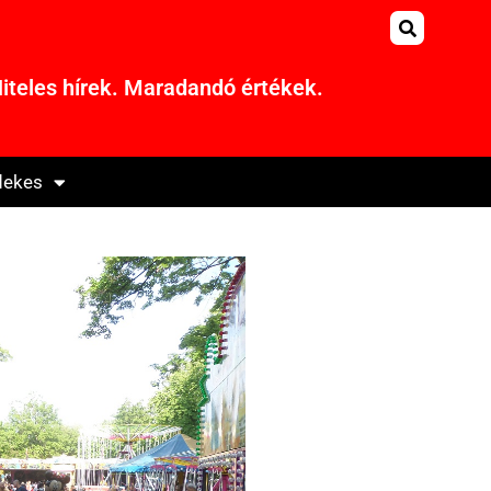
iteles hírek. Maradandó értékek.
dekes