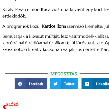
Király István elmondta: a vidámparki vasút egy kört tes
érdeklődők.
A programok közül
Kardos Ilon
a szervező kiemelte: jú
Bemutatják a kisvasút múltját, lesz vasútmodell-kiállítá
kipróbálható rádióamatőr-állomás, úttörővasutas fotóp
Szöszmötölő kreatív kuckóban várják – ismertette Kard
MEGOSZTÁS
Facebook
Twitter
LinkedI
ELŐZŐ