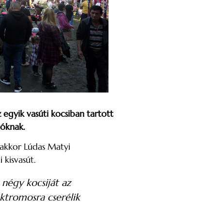
egyik vasúti kocsiban tartott
tóknak.
 akkor Lúdas Matyi
kisvasút.
négy kocsiját az
ktromosra cserélik