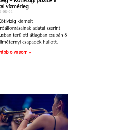
ég – Kötivizig: pozitív a
zai vízmérleg
6-08-04
ötivizig kiemelt
őállomásainak adatai szerint
iusban területi átlagban csupán 8
liméternyi csapadék hullott.
vább olvasom »