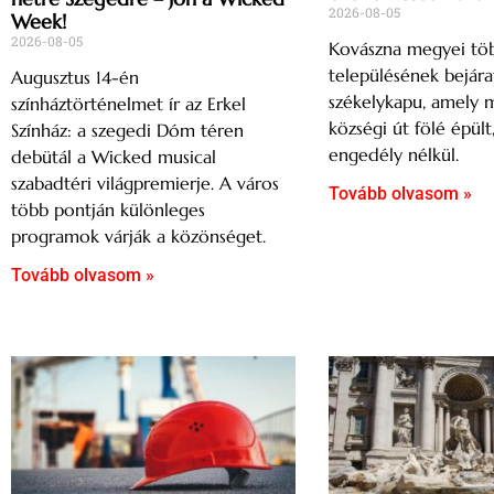
2026-08-05
Week!
2026-08-05
Kovászna megyei tö
településének bejárat
Augusztus 14-én
székelykapu, amely 
színháztörténelmet ír az Erkel
községi út fölé épült
Színház: a szegedi Dóm téren
engedély nélkül.
debütál a Wicked musical
szabadtéri világpremierje. A város
Tovább olvasom »
több pontján különleges
programok várják a közönséget.
Tovább olvasom »