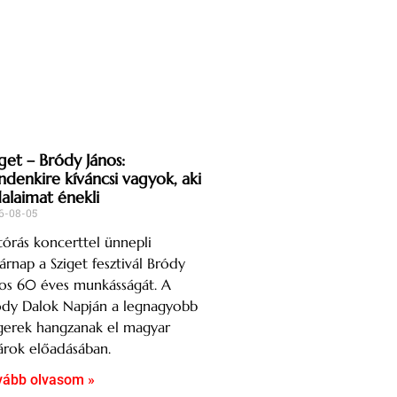
get – Bródy János:
ndenkire kíváncsi vagyok, aki
dalaimat énekli
6-08-05
órás koncerttel ünnepli
árnap a Sziget fesztivál Bródy
os 60 éves munkásságát. A
ódy Dalok Napján a legnagyobb
gerek hangzanak el magyar
árok előadásában.
vább olvasom »