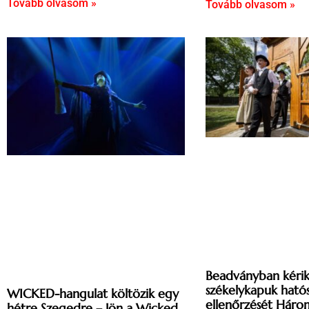
Tovább olvasom »
Tovább olvasom »
Beadványban kérik
székelykapuk ható
WICKED-hangulat költözik egy
ellenőrzését Háro
hétre Szegedre – Jön a Wicked