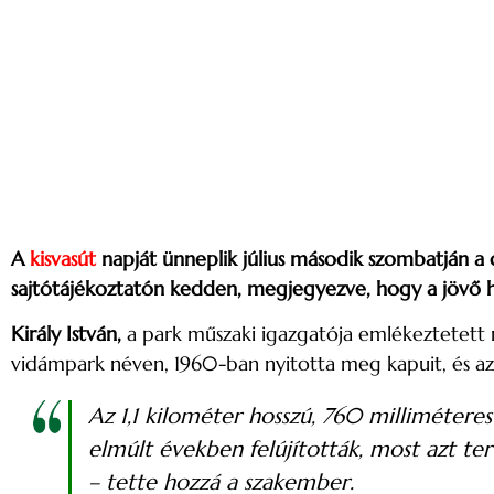
A
kisvasút
napját ünneplik július második szombatján a 
sajtótájékoztatón kedden, megjegyezve, hogy a jövő 
Király István,
a park műszaki igazgatója emlékeztetett 
vidámpark néven, 1960-ban nyitotta meg kapuit, és az
Az 1,1 kilométer hosszú, 760 milliméter
elmúlt években felújították, most azt te
– tette hozzá a szakember.