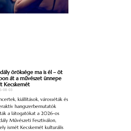
dály öröksége ma is él – öt
pon át a művészet ünnepe
lt Kecskemét
6-08-03
certek, kiállítások, városséták és
eraktív hangszerbemutatók
ták a látogatókat a 2026-os
ály Művészeti Fesztiválon,
ly ismét Kecskemét kulturális