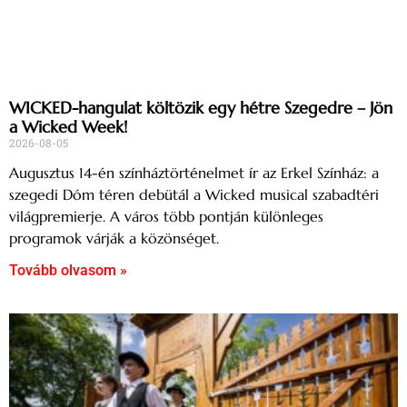
WICKED-hangulat költözik egy hétre Szegedre – Jön
a Wicked Week!
2026-08-05
Augusztus 14-én színháztörténelmet ír az Erkel Színház: a
szegedi Dóm téren debütál a Wicked musical szabadtéri
világpremierje. A város több pontján különleges
programok várják a közönséget.
Tovább olvasom »