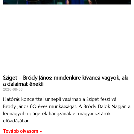
Sziget – Bródy János: mindenkire kíváncsi vagyok, aki
a dalaimat énekli
2026-08-05
Hatórás koncerttel ünnepli vasárnap a Sziget fesztivál
Bródy János 60 éves munkásságát. A Bródy Dalok Napján a
legnagyobb slágerek hangzanak el magyar sztárok
előadásában.
Tovább olvasom »