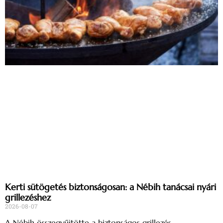
Kerti sütögetés biztonságosan: a Nébih tanácsai nyári
grillezéshez
2026-08-07
A Nébih összegyűjtötte a biztonságos grillezés