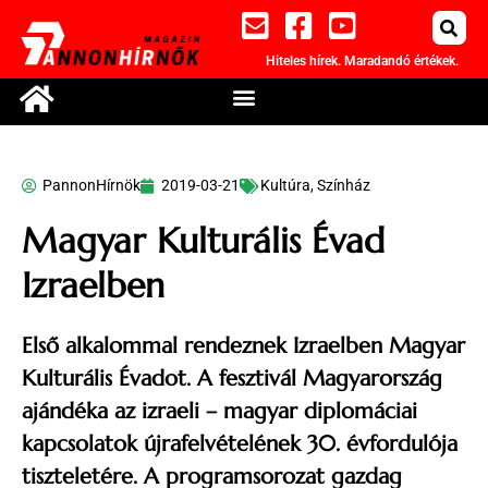
Hiteles hírek. Maradandó értékek.
PannonHírnök
2019-03-21
Kultúra
,
Színház
Magyar Kulturális Évad
Izraelben
Első alkalommal rendeznek Izraelben Magyar
Kulturális Évadot. A fesztivál Magyarország
ajándéka az izraeli – magyar diplomáciai
kapcsolatok újrafelvételének 30. évfordulója
tiszteletére. A programsorozat gazdag