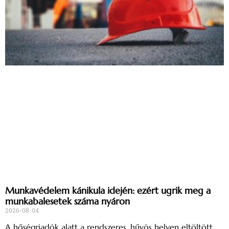
Munkavédelem kánikula idején: ezért ugrik meg a
munkabalesetek száma nyáron
2026-08-04
A hőségriadók alatt a rendszeres, hűvös helyen eltöltött