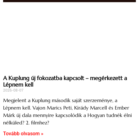
A Kuplung új fokozatba kapcsolt – megérkezett a
Lépnem kell
2026-08-07
Megjelent a Kuplung második saját szerzeménye, a
Lépnem kell. Vajon Marics Peti, Kirády Marcell és Ember
Márk új dala mennyire kapcsolódik a Hogyan tudnék élni
nélküled? 2. filmhez?
Tovább olvasom »