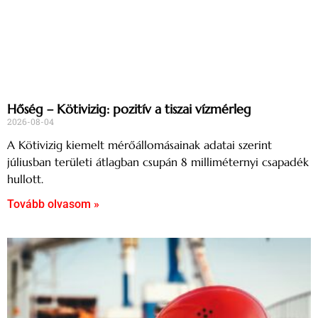
Hőség – Kötivizig: pozitív a tiszai vízmérleg
2026-08-04
A Kötivizig kiemelt mérőállomásainak adatai szerint
júliusban területi átlagban csupán 8 milliméternyi csapadék
hullott.
Tovább olvasom »