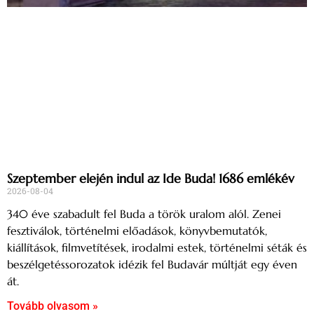
Szeptember elején indul az Ide Buda! 1686 emlékév
2026-08-04
340 éve szabadult fel Buda a török uralom alól. Zenei
fesztiválok, történelmi előadások, könyvbemutatók,
kiállítások, filmvetítések, irodalmi estek, történelmi séták és
beszélgetéssorozatok idézik fel Budavár múltját egy éven
át.
Tovább olvasom »