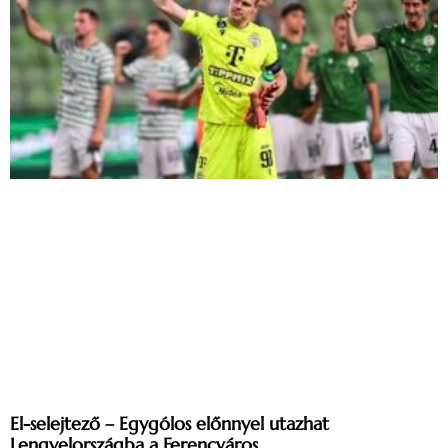
El-selejtező – Egygólos előnnyel utazhat
Lengyelországba a Ferencváros