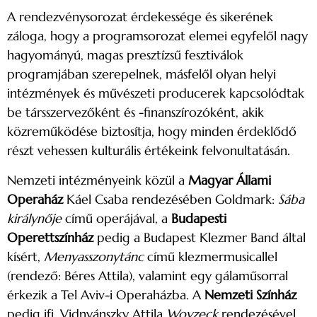
A rendezvénysorozat érdekessége és sikerének
záloga, hogy a programsorozat elemei egyfelől nagy
hagyományú, magas presztízsű fesztiválok
programjában szerepelnek, másfelől olyan helyi
intézmények és művészeti producerek kapcsolódtak
be társszervezőként és -finanszírozóként, akik
közreműködése biztosítja, hogy minden érdeklődő
részt vehessen kulturális értékeink felvonultatásán.
Nemzeti intézményeink közül a
Magyar Állami
Operaház
Káel Csaba rendezésében Goldmark:
Sába
királynője
című operájával, a
Budapesti
Operettszínház
pedig a Budapest Klezmer Band által
kísért,
Menyasszonytánc
című klezmermusicallel
(rendező: Béres Attila), valamint egy gálaműsorral
érkezik a Tel Aviv-i Operaházba. A
Nemzeti Színház
pedig ifj. Vidnyánszky Attila
Woyzeck
rendezésével