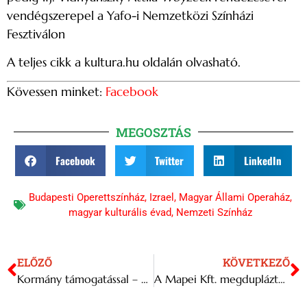
vendégszerepel a Yafo-i Nemzetközi Színházi
Fesztiválon
A teljes cikk a kultura.hu oldalán olvasható.
Kövessen minket:
Facebook
MEGOSZTÁS
Facebook
Twitter
LinkedIn
Budapesti Operettszínház
,
Izrael
,
Magyar Állami Operaház
,
magyar kulturális évad
,
Nemzeti Színház
ELŐZŐ
KÖVETKEZŐ
Kormány támogatással – Nemzetközi Sörverseny és Sörmustra
A Mapei Kft. megduplázta magyarországi kapacitását