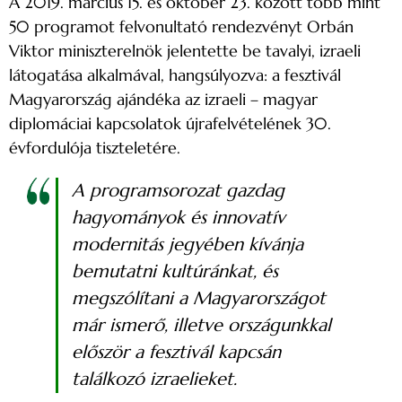
A 2019. március 15. és október 23. között több mint
50 programot felvonultató rendezvényt Orbán
Viktor miniszterelnök jelentette be tavalyi, izraeli
látogatása alkalmával, hangsúlyozva: a fesztivál
Magyarország ajándéka az izraeli – magyar
diplomáciai kapcsolatok újrafelvételének 30.
évfordulója tiszteletére.
A programsorozat gazdag
hagyományok és innovatív
modernitás jegyében kívánja
bemutatni kultúránkat, és
megszólítani a Magyarországot
már ismerő, illetve országunkkal
először a fesztivál kapcsán
találkozó izraelieket.