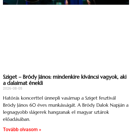
Sziget – Bródy János: mindenkire kíváncsi vagyok, aki
a dalaimat énekli
2026-08-05
Hatórás koncerttel ünnepli vasárnap a Sziget fesztivál
Bródy János 60 éves munkásságát. A Bródy Dalok Napján a
legnagyobb slágerek hangzanak el magyar sztárok
előadásában.
Tovább olvasom »