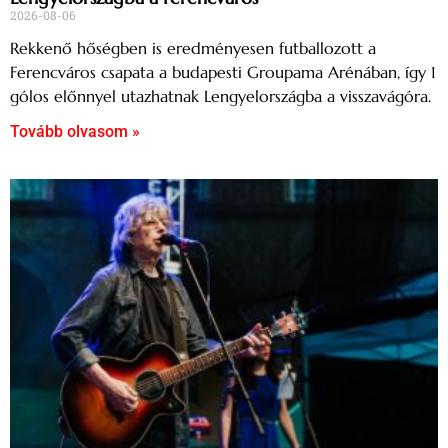
2026-08-06
Rekkenő hőségben is eredményesen futballozott a
Ferencváros csapata a budapesti Groupama Arénában, így 1
gólos előnnyel utazhatnak Lengyelországba a visszavágóra.
Tovább olvasom »