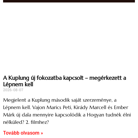
A Kuplung új fokozatba kapcsolt – megérkezett a
Lépnem kell
2026-08-07
Megjelent a Kuplung második saját szerzeménye, a
Lépnem kell. Vajon Marics Peti, Kirády Marcell és Ember
Márk új dala mennyire kapcsolódik a Hogyan tudnék élni
nélküled? 2. filmhez?
Tovább olvasom »