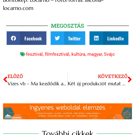
locarno.com
MEGOSZTÁS
Facebook
Twitter
LinkedIn
fesztivál
,
filmfesztivál
,
kultúra
,
magyar
,
Svájc
ELŐZŐ
KÖVETKEZŐ
Vizes vb – Ma kezdődik a több mint háromhetes viadal
Két új produkciót mutat be a Szegedi Kortárs Balett a következő évadban
További cikkek