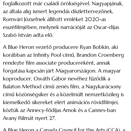
foglalkozott már családi örökségével. Nagyapjának,
az általa alig ismert legendás díszlettervezőnek,
Romvári Józsefnek állított emléket 2020-as
esszéfilmjében, melynek narrációját az Oscar-díjas
Szabó István adta elő.
A Blue Heron vezető producere Ryan Bobkin, aki
korábban az Infinity Pool című, Brandon Croenberg
rendezte film associate producereként, annak
forgatása kapcsán járt Magyarországon. A magyar
koproducer, Osváth Gábor nevéhez fűződik a
Balaton Method című zenés film, a Nagykarácsony
című közönségsiker és a közelmúlt nemzetközileg is
kiemelkedő sikereket elért animációs rövidfilmjei,
köztük az Annecy-fődíjas Amok és a Cannes-ban
Arany Pálmát nyert 27.
A Blue Heron a Canada Council for the Arts (CCA), a