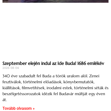
Szeptember elején indul az Ide Buda! 1686 emlékév
2026-08-04
340 éve szabadult fel Buda a török uralom alól. Zenei
fesztiválok, történelmi előadások, könyvbemutatók,
kiállítások, filmvetítések, irodalmi estek, történelmi séták és
beszélgetéssorozatok idézik fel Budavár múltját egy éven
át.
Tovább olvasom »