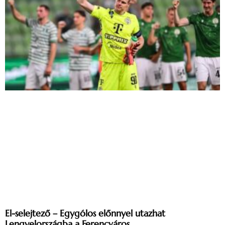
El-selejtező – Egygólos előnnyel utazhat
Lengyelországba a Ferencváros