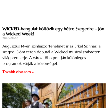
WICKED-hangulat költözik egy hétre Szegedre – Jön
a Wicked Week!
2026-08-05
Augusztus 14-én színháztörténelmet ír az Erkel Színház: a
szegedi Dóm téren debütál a Wicked musical szabadtéri
világpremierje. A város több pontján különleges
programok várják a közönséget.
Tovább olvasom »