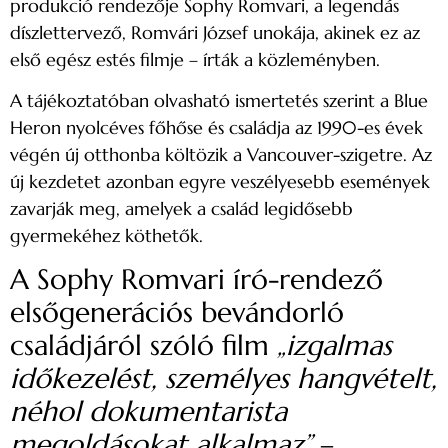
produkció rendezője Sophy Romvari, a legendás
díszlettervező, Romvári József unokája, akinek ez az
első egész estés filmje – írták a közleményben.
A tájékoztatóban olvasható ismertetés szerint a Blue
Heron nyolcéves főhőse és családja az 1990-es évek
végén új otthonba költözik a Vancouver-szigetre. Az
új kezdetet azonban egyre veszélyesebb események
zavarják meg, amelyek a család legidősebb
gyermekéhez köthetők.
A Sophy Romvari író-rendező
elsőgenerációs bevándorló
családjáról szóló film
„izgalmas
időkezelést, személyes hangvételt,
néhol dokumentarista
megoldásokat alkalmaz”
–