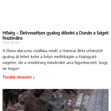
Hőség – Életveszélyes gyalog átkelni a Dunán a Sziget
Fesztiválra
2026-08-08
A Duna alacsony vízállása miatt a Hamvas Béla sétánytól
gyalog át lehet kelni a folyó mellékágán a Hajógyári-
szigetre, de a rendőrség mindenkit arra figyelmeztet, hogy
ne tegye!
Tovább olvasom »