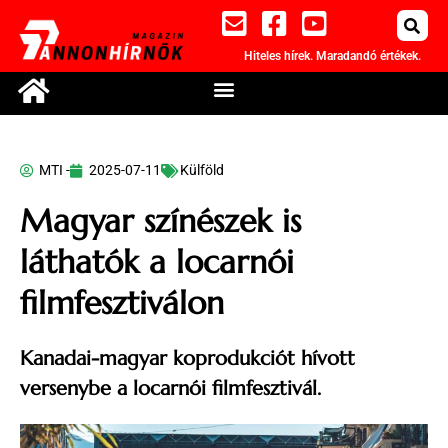
Hiteles hírek. Maradandó értékek.
MTI -
2025-07-11
Külföld
Magyar színészek is
láthatók a locarnói
filmfesztiválon
Kanadai-magyar koprodukciót hívott
versenybe a locarnói filmfesztivál.