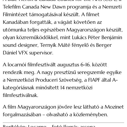
Telefilm Canada New Dawn programja és a Nemzeti
Filmintézet támogatásával készült. A filmet
Kanadában forgatták, a vágást követően az
utómunka teljes egészében Magyarországon készült,
olyan közreműködőkkel, mint Lukács Péter Benjámin
sound designer, Ternyik Máté fényelő és Berger
Dániel VFX supervisor.
A locarnói filmfesztivált augusztus 6-16. között
rendezik meg. A nagy presztízsű seregszemle egyike
a Nemzetközi Produceri Szövetség, a FIAPF által A-
kategóriásnak minősített 14 nemzetközi
filmfesztiválnak.
A film Magyarországon jövőre lesz látható a Mozinet
forgalmazásában – olvasható a közleményben.
Borítókép: Locarno – Fotó/forrás: ascona-