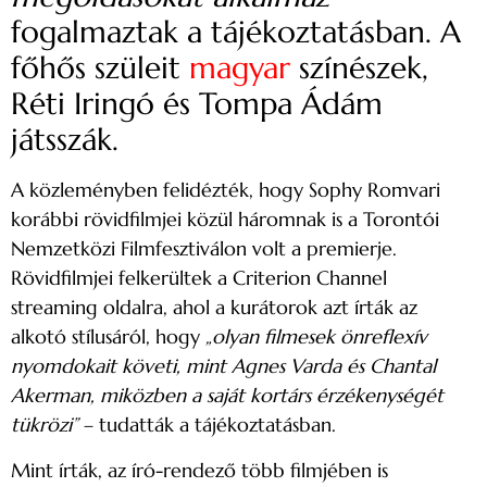
fogalmaztak a tájékoztatásban. A
főhős szüleit
magyar
színészek,
Réti Iringó és Tompa Ádám
játsszák.
A közleményben felidézték, hogy Sophy Romvari
korábbi rövidfilmjei közül háromnak is a Torontói
Nemzetközi Filmfesztiválon volt a premierje.
Rövidfilmjei felkerültek a Criterion Channel
streaming oldalra, ahol a kurátorok azt írták az
alkotó stílusáról, hogy
„olyan filmesek önreflexív
nyomdokait követi, mint Agnes Varda és Chantal
Akerman, miközben a saját kortárs érzékenységét
tükrözi”
– tudatták a tájékoztatásban.
Mint írták, az író-rendező több filmjében is