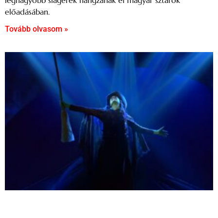
legnagyobb slágerek hangzanak el magyar sztárok
előadásában.
Tovább olvasom »