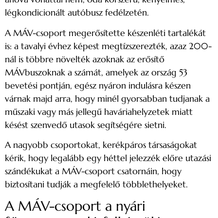
légkondicionált autóbusz fedélzetén.
A MÁV-csoport megerősítette készenléti tartalékát
is: a tavalyi évhez képest megtízszerezték, azaz 200-
nál is többre növelték azoknak az erősítő
MÁVbuszoknak a számát, amelyek az ország 53
bevetési pontján, egész nyáron indulásra készen
várnak majd arra, hogy minél gyorsabban tudjanak a
műszaki vagy más jellegű haváriahelyzetek miatt
késést szenvedő utasok segítségére sietni.
A nagyobb csoportokat, kerékpáros társaságokat
kérik, hogy legalább egy héttel jelezzék előre utazási
szándékukat a MÁV-csoport csatornáin, hogy
biztosítani tudják a megfelelő többlethelyeket.
A MÁV-csoport a nyári