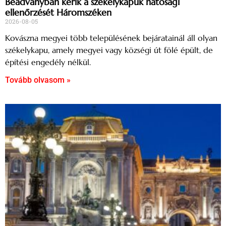
Beadványban kérik a székelykapuk hatósági
ellenőrzését Háromszéken
2026-08-05
Kovászna megyei több településének bejáratainál áll olyan
székelykapu, amely megyei vagy községi út fölé épült, de
építési engedély nélkül.
Tovább olvasom »