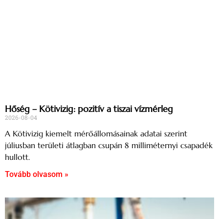
Hőség – Kötivizig: pozitív a tiszai vízmérleg
2026-08-04
A Kötivizig kiemelt mérőállomásainak adatai szerint
júliusban területi átlagban csupán 8 milliméternyi csapadék
hullott.
Tovább olvasom »