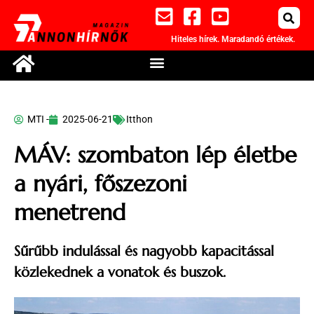
Hiteles hírek. Maradandó értékek.
MTI -
2025-06-21
Itthon
MÁV: szombaton lép életbe
a nyári, főszezoni
menetrend
Sűrűbb indulással és nagyobb kapacitással
közlekednek a vonatok és buszok.