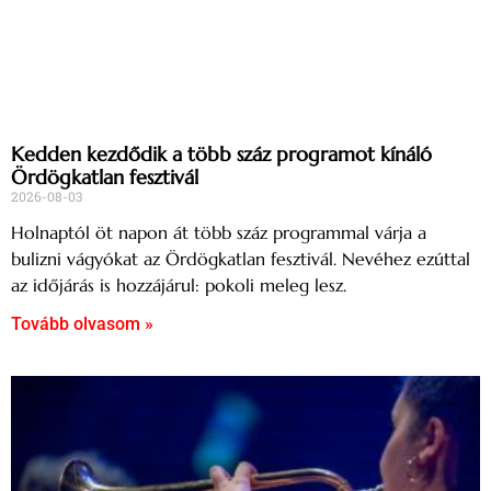
Kedden kezdődik a több száz programot kínáló
Ördögkatlan fesztivál
2026-08-03
Holnaptól öt napon át több száz programmal várja a
bulizni vágyókat az Ördögkatlan fesztivál. Nevéhez ezúttal
az időjárás is hozzájárul: pokoli meleg lesz.
Tovább olvasom »