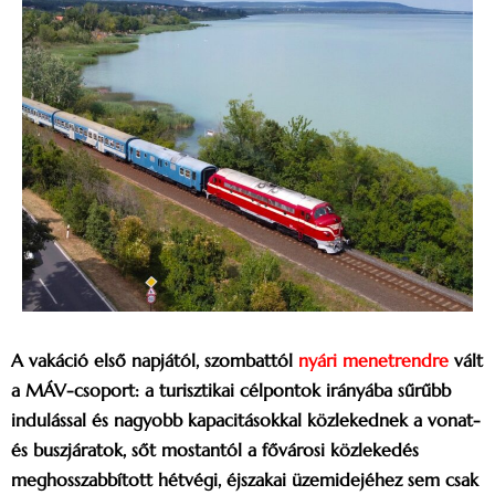
A vakáció első napjától, szombattól
nyári menetrendre
vált
a MÁV-csoport: a turisztikai célpontok irányába sűrűbb
indulással és nagyobb kapacitásokkal közlekednek a vonat-
és buszjáratok, sőt mostantól a fővárosi közlekedés
meghosszabbított hétvégi, éjszakai üzemidejéhez sem csak