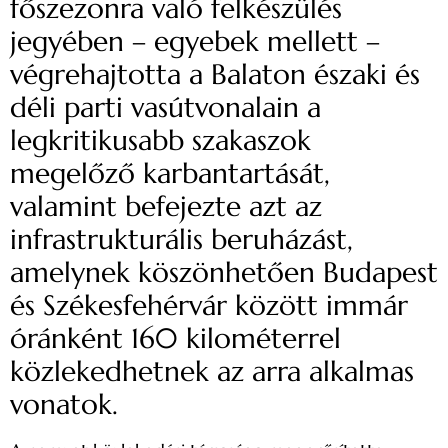
főszezonra való felkészülés
jegyében – egyebek mellett –
végrehajtotta a Balaton északi és
déli parti vasútvonalain a
legkritikusabb szakaszok
megelőző karbantartását,
valamint befejezte azt az
infrastrukturális beruházást,
amelynek köszönhetően Budapest
és Székesfehérvár között immár
óránként 160 kilométerrel
közlekedhetnek az arra alkalmas
vonatok.