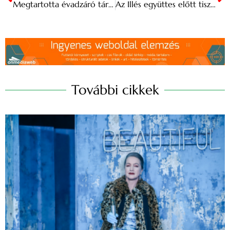
Megtartotta évadzáró társulati ülését az Örkény Színház
Az Illés együttes előtt tisztelegnek Gyergyószentmiklóson
További cikkek