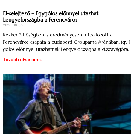
El-selejtező – Egygólos előnnyel utazhat
Lengyelországba a Ferencváros
2026-08-06
Rekkenő hőségben is eredményesen futballozott a
Ferencváros csapata a budapesti Groupama Arénában, így 1
gólos előnnyel utazhatnak Lengyelországba a visszavágóra.
Tovább olvasom »