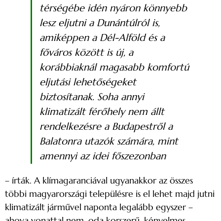
térségébe idén nyáron könnyebb
lesz eljutni a Dunántúlról is,
amiképpen a Dél-Alföld és a
főváros között is új, a
korábbiaknál magasabb komfortú
eljutási lehetőségeket
biztosítanak. Soha annyi
klimatizált férőhely nem állt
rendelkezésre a Budapestről a
Balatonra utazók számára, mint
amennyi az idei főszezonban
– írták. A klímagaranciával ugyanakkor az összes
többi magyarországi településre is el lehet majd jutni
klimatizált járművel naponta legalább egyszer –
ahova vonattal nem, oda korszerű, kényelmes,