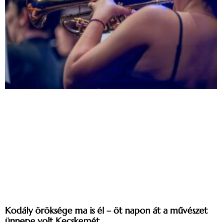
Kodály öröksége ma is él – öt napon át a művészet
ünnepe volt Kecskemét