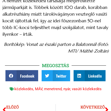
A nemzet közlekedési társasága megerősítette
járműparkját is. Többek között 100 darab, korábban
alkatrészhiány miatt tárolóvágányon veszteglő vasúti
kocsit újítottak fel, így az idei főszezonban 50-nel
több IC-kocsi teljesíthet majd szolgálatot, mint tavaly
ilyenkor – írták.
Borítókép: Vonat az északi parton a Balatonnál (Fotó:
MTI/ Máthé Zoltán)
MEGOSZTÁS
Facebook
Twitter
LinkedIn
közlekedés
,
MÁV
,
menetrend
,
nyár
,
vasúti közlekedés
ELŐZŐ
KÖVETKEZŐ