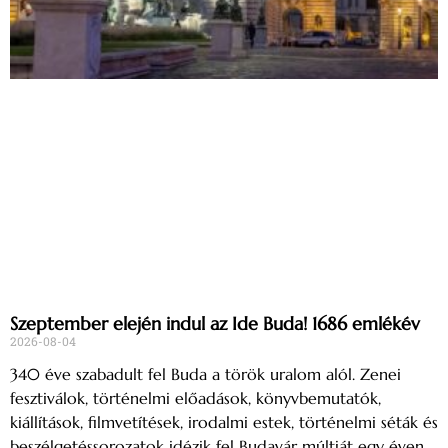
Szeptember elején indul az Ide Buda! 1686 emlékév
2026-08-04
340 éve szabadult fel Buda a török uralom alól. Zenei
fesztiválok, történelmi előadások, könyvbemutatók,
kiállítások, filmvetítések, irodalmi estek, történelmi séták és
beszélgetéssorozatok idézik fel Budavár múltját egy éven