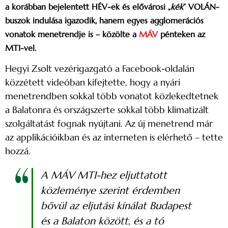
a korábban bejelentett HÉV-ek és elővárosi „
kék
” VOLÁN-
buszok indulása igazodik, hanem egyes agglomerációs
vonatok menetrendje is – közölte a
MÁV
pénteken az
MTI-vel.
Hegyi Zsolt vezérigazgató a Facebook-oldalán
közzétett videóban kifejtette, hogy a nyári
menetrendben sokkal több vonatot közlekedtetnek
a Balatonra és országszerte sokkal több klimatizált
szolgáltatást fognak nyújtani. Az új menetrend már
az applikációikban és az interneten is elérhető – tette
hozzá.
A MÁV MTI-hez eljuttatott
közleménye szerint érdemben
bővül az eljutási kínálat Budapest
és a Balaton között, és a tó