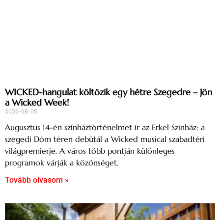
WICKED-hangulat költözik egy hétre Szegedre – Jön
a Wicked Week!
2026-08-05
Augusztus 14-én színháztörténelmet ír az Erkel Színház: a
szegedi Dóm téren debütál a Wicked musical szabadtéri
világpremierje. A város több pontján különleges
programok várják a közönséget.
Tovább olvasom »