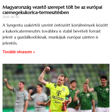
Magyarország vezető szerepet tölt be az európai
csemegekukorica-termesztésben
2026-08-06
A Syngenta szakértői szerint öntözött körülmények között
a kukoricatermesztés továbbra is stabil bevételi forrást
jelent a gazdálkodóknak, munkájuk európai szinten is
jelentős.
Tovább olvasom »