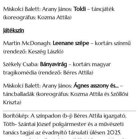
Miskolci Balett: Arany János:
Toldi
– táncjáték
(koreográfus: Kozma Attila)
Játékszín
Martin McDonagh:
Leenane szépe
– kortárs színmű
(rendező: Keszég László)
Székely Csaba:
Bányavirág
– kortárs magyar
tragikomédia (rendező: Béres Attila)
Miskolci Balett: Arany János:
Ágnes asszony és…
–
táncballadák (koreográfus: Kozma Attila és Szőllősi
Kriszta)
Borítókép: A színpadon (b-j) Béres Attila igazgató,
Tóth- Szántai József polgármester és a művészeti
tanács tagjai az évadnyitó társulati ülésen 2025.