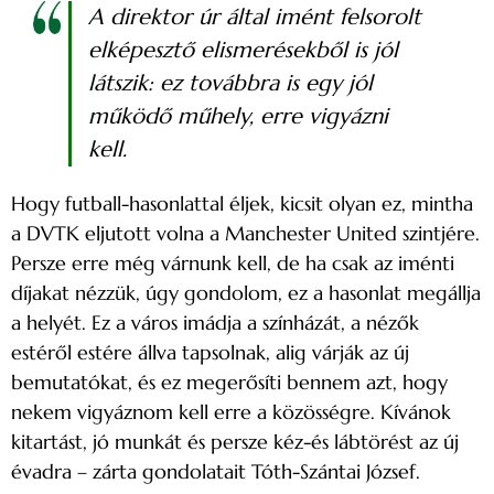
A direktor úr által imént felsorolt
elképesztő elismerésekből is jól
látszik: ez továbbra is egy jól
működő műhely, erre vigyázni
kell.
Hogy futball-hasonlattal éljek, kicsit olyan ez, mintha
a DVTK eljutott volna a Manchester United szintjére.
Persze erre még várnunk kell, de ha csak az iménti
díjakat nézzük, úgy gondolom, ez a hasonlat megállja
a helyét. Ez a város imádja a színházát, a nézők
estéről estére állva tapsolnak, alig várják az új
bemutatókat, és ez megerősíti bennem azt, hogy
nekem vigyáznom kell erre a közösségre. Kívánok
kitartást, jó munkát és persze kéz-és lábtörést az új
évadra – zárta gondolatait Tóth-Szántai József.