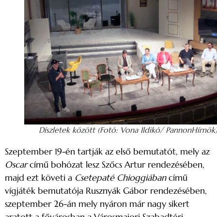
Díszletek között (Fotó: Vona Ildikó/ PannonHírnök
Szeptember 19-én tartják az első bemutatót, mely az
Oscar
című bohózat lesz Szőcs Artur rendezésében,
majd ezt követi a
Csetepaté Chioggiában
című
vígjáték bemutatója Rusznyák Gábor rendezésében,
szeptember 26-án mely nyáron már nagy sikert
aratott a fővárosban a Városmajori Szabadtéri