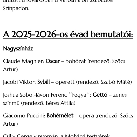
Színpadon.
A 2025-2026-os évad bemutatói:
Nagyszínház
Claude Magnier:
Oscar
– bohózat (rendező: Szőcs
Artur)
Jacobi Viktor:
Sybill
– operett (rendező: Szabó Máté)
Joshua Sobol-Jávori Ferenc ՙՙFegya՚՚:
Gettó
– zenés
színmű (rendező: Béres Attila)
Giacomo Puccini:
Bohémélet
– opera (rendező: Szőcs
Artur)
Csiky Gergely nyomán, a Mohácsi testvérek