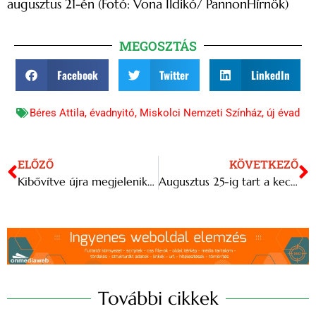
augusztus 21-én (Fotó: Vona Ildikó/ PannonHírnök)
MEGOSZTÁS
Facebook
Twitter
LinkedIn
Béres Attila
,
évadnyitó
,
Miskolci Nemzeti Színház
,
új évad
ELŐZŐ
KÖVETKEZŐ
Kibővítve újra megjelenik a Beatles Anthology-sorozata
Augusztus 25-ig tart a kecskeméti Hírös Hét Fesztivál
További cikkek