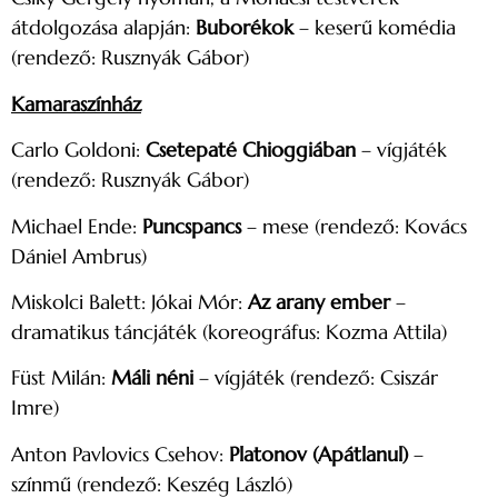
átdolgozása alapján:
Buborékok
– keserű komédia
(rendező: Rusznyák Gábor)
Kamaraszínház
Carlo Goldoni:
Csetepaté Chioggiában
– vígjáték
(rendező: Rusznyák Gábor)
Michael Ende:
Puncspancs
– mese (rendező: Kovács
Dániel Ambrus)
Miskolci Balett: Jókai Mór:
Az arany ember
–
dramatikus táncjáték (koreográfus: Kozma Attila)
Füst Milán:
Máli néni
– vígjáték (rendező: Csiszár
Imre)
Anton Pavlovics Csehov:
Platonov (Apátlanul)
–
színmű (rendező: Keszég László)