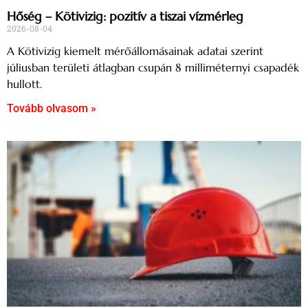
Hőség – Kötivizig: pozitív a tiszai vízmérleg
2026-08-04
A Kötivizig kiemelt mérőállomásainak adatai szerint
júliusban területi átlagban csupán 8 milliméternyi csapadék
hullott.
Tovább olvasom »