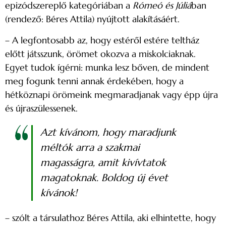
epizódszereplő kategóriában a
Rómeó és Júliá
ban
(rendező: Béres Attila) nyújtott alakításáért.
– A legfontosabb az, hogy estéről estére teltház
előtt játsszunk, örömet okozva a miskolciaknak.
Egyet tudok ígérni: munka lesz bőven, de mindent
meg fogunk tenni annak érdekében, hogy a
hétköznapi örömeink megmaradjanak vagy épp újra
és újraszülessenek.
Azt kívánom, hogy maradjunk
méltók arra a szakmai
magasságra, amit kivívtatok
magatoknak. Boldog új évet
kívánok!
– szólt a társulathoz Béres Attila, aki elhintette, hogy