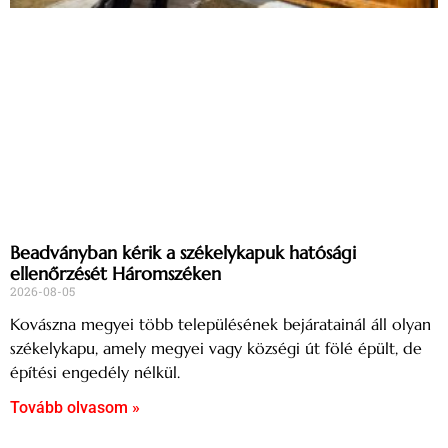
Beadványban kérik a székelykapuk hatósági
ellenőrzését Háromszéken
2026-08-05
Kovászna megyei több településének bejáratainál áll olyan
székelykapu, amely megyei vagy községi út fölé épült, de
építési engedély nélkül.
Tovább olvasom »