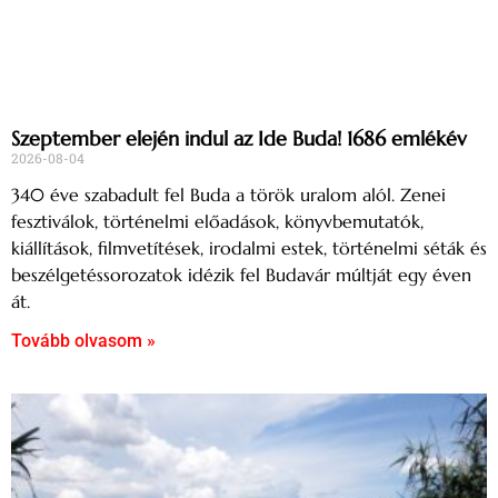
Szeptember elején indul az Ide Buda! 1686 emlékév
2026-08-04
340 éve szabadult fel Buda a török uralom alól. Zenei
fesztiválok, történelmi előadások, könyvbemutatók,
kiállítások, filmvetítések, irodalmi estek, történelmi séták és
beszélgetéssorozatok idézik fel Budavár múltját egy éven
át.
Tovább olvasom »