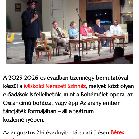
A 2025-2026-os évadban tizennégy bemutatóval
készül a
Miskolci Nemzeti Színház
, melyek közt olyan
előadások is fellelhetők, mint a Bohémélet opera, az
Oscar című bohózat vagy épp Az arany ember
táncjáték formájában – áll a teátrum
közleményében.
Az augusztus 21-i évadnyitó társulati ülésen
Béres