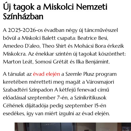
Új tagok a Miskolci Nemzeti
Színházban
A 2025-2026-os évadban négy új táncművésszel
bővül a Miskolci Balett csapata: Beatrice Besi,
Amedeo D’aleo, Theo Shirt és Mohácsi Bora érkezik
Miskolcra. Az énekkar szintén új tagokat köszönthet:
Marton Leát, Somosi Grétát és Ilka Benjámint.
A társulat az
évad elején
a Szemle Plusz program
keretében méretteti meg magát a Városmajori
Szabadtéri Színpadon A kétfejű fenevad című
előadással szeptember 7-én, a Színikritikusok
Céhének díjátadója pedig szeptember 15-én
esedékes, így van miért izgulni az évad elején.