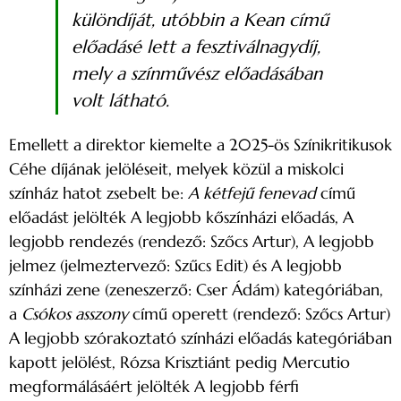
különdíját, utóbbin a
Kean
című
előadásé lett a fesztiválnagydíj,
mely a színművész előadásában
volt látható.
Emellett a direktor kiemelte a 2025-ös Színikritikusok
Céhe díjának jelöléseit, melyek közül a miskolci
színház hatot zsebelt be:
A kétfejű fenevad
című
előadást jelölték A legjobb kőszínházi előadás, A
legjobb rendezés (rendező: Szőcs Artur), A legjobb
jelmez (jelmeztervező: Szűcs Edit) és A legjobb
színházi zene (zeneszerző: Cser Ádám) kategóriában,
a
Csókos asszony
című operett (rendező: Szőcs Artur)
A legjobb szórakoztató színházi előadás kategóriában
kapott jelölést, Rózsa Krisztiánt pedig Mercutio
megformálásáért jelölték A legjobb férfi