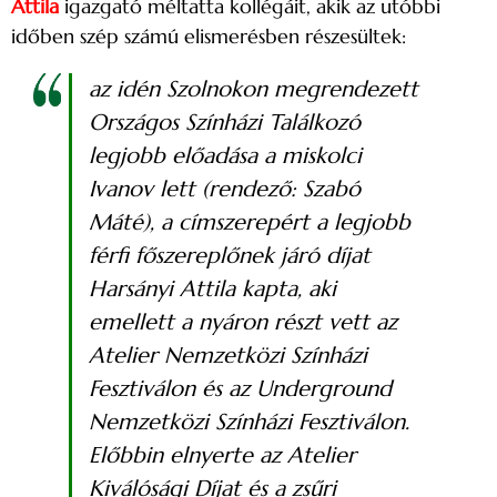
Attila
igazgató méltatta kollégáit, akik az utóbbi
időben szép számú elismerésben részesültek:
az idén Szolnokon megrendezett
Országos Színházi Találkozó
legjobb előadása a miskolci
Ivanov
lett (rendező: Szabó
Máté), a címszerepért a legjobb
férfi főszereplőnek járó díjat
Harsányi Attila kapta, aki
emellett a nyáron részt vett az
Atelier Nemzetközi Színházi
Fesztiválon és az Underground
Nemzetközi Színházi Fesztiválon.
Előbbin elnyerte az Atelier
Kiválósági Díjat és a zsűri