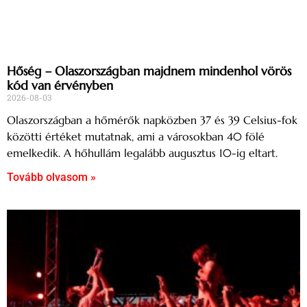
Hőség – Olaszországban majdnem mindenhol vörös
kód van érvényben
2026-08-03
Olaszországban a hőmérők napközben 37 és 39 Celsius-fok
közötti értéket mutatnak, ami a városokban 40 fölé
emelkedik. A hőhullám legalább augusztus 10-ig eltart.
Tovább olvasom »