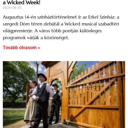
a Wicked Week!
2026-08-05
Augusztus 14-én színháztörténelmet ír az Erkel Színház: a
szegedi Dóm téren debütál a Wicked musical szabadtéri
világpremierje. A város több pontján különleges
programok várják a közönséget.
Tovább olvasom »