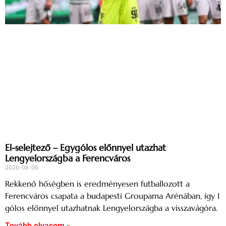
El-selejtező – Egygólos előnnyel utazhat
Lengyelországba a Ferencváros
2026-08-06
Rekkenő hőségben is eredményesen futballozott a
Ferencváros csapata a budapesti Groupama Arénában, így 1
gólos előnnyel utazhatnak Lengyelországba a visszavágóra.
Tovább olvasom »