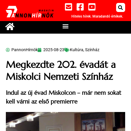
Hiteles hírek. Maradandó értékek.
PannonHírnök
2025-08-23
Kultúra
,
Színház
Megkezdte 202. évadát a
Miskolci Nemzeti Színház
Indul az új évad Miskolcon – már nem sokat
kell várni az első premierre