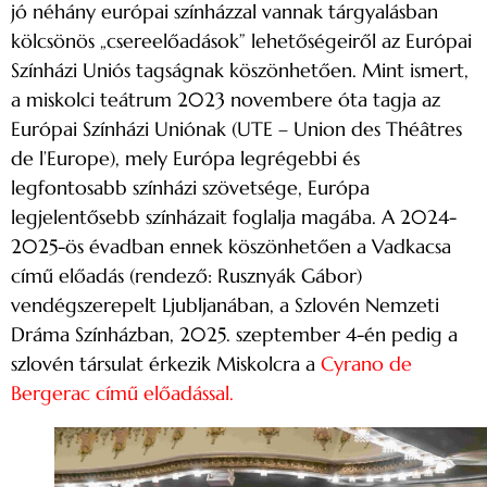
jó néhány európai színházzal vannak tárgyalásban
kölcsönös „csereelőadások” lehetőségeiről az Európai
Színházi Uniós tagságnak köszönhetően. Mint ismert,
a miskolci teátrum 2023 novembere óta tagja az
Európai Színházi Uniónak (UTE – Union des Théâtres
de l’Europe), mely Európa legrégebbi és
legfontosabb színházi szövetsége, Európa
legjelentősebb színházait foglalja magába. A 2024-
2025-ös évadban ennek köszönhetően a Vadkacsa
című előadás (rendező: Rusznyák Gábor)
vendégszerepelt Ljubljanában, a Szlovén Nemzeti
Dráma Színházban, 2025. szeptember 4-én pedig a
szlovén társulat érkezik Miskolcra a
Cyrano de
Bergerac című előadással.