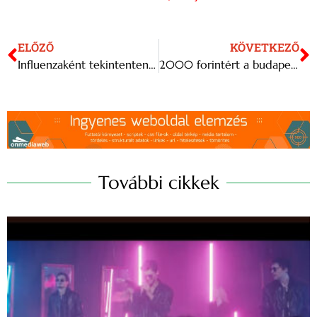
ELŐZŐ
KÖVETKEZŐ
Influenzaként tekintentenek a koronavírusra
2000 forintért a budapesti tűzijátékra!
További cikkek