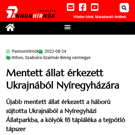
Hiteles hírek. Maradandó értékek.
PannonHírnök
2022-08-24
Itthon
,
Szabolcs-Szatmár-Bereg vármegye
Mentett állat érkezett
Ukrajnából Nyíregyházára
Újabb mentett állat érkezett a háború
sújtotta Ukrajnából a Nyíregyházi
Állatparkba, a kölyök fő tápláléka a tejpótló
tápszer