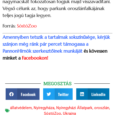
nagymacskát fokozatosan fogjuk majd visszavadítani.
Végső célunk az, hogy parkunk oroszlánfalkájának
teljes jogú tagja legyen.
Forrás:
SóstóZoo
Amennyiben tetszik a tartalmak sokszínűsége, kérjük
szánjon még ránk pár percet támogassa a
PannonHírnök szerkesztőinek munkáját
és kövessen
minket a
Facebookon!
MEGOSZTÁS
Facebook
Twitter
LinkedIn
állatvédelem
,
Nyíregyháza
,
Nyíregyházi Állatpark
,
oroszlán
,
SóstóZoo
,
Ukrajna