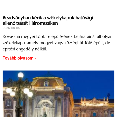
Beadványban kérik a székelykapuk hatósági
ellenőrzését Háromszéken
2026-08-05
Kovászna megyei több településének bejáratainál áll olyan
székelykapu, amely megyei vagy községi út fölé épült, de
építési engedély nélkül.
Tovább olvasom »