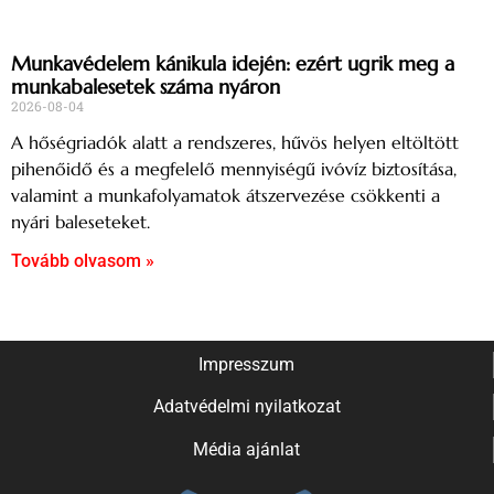
Munkavédelem kánikula idején: ezért ugrik meg a
munkabalesetek száma nyáron
2026-08-04
A hőségriadók alatt a rendszeres, hűvös helyen eltöltött
pihenőidő és a megfelelő mennyiségű ivóvíz biztosítása,
valamint a munkafolyamatok átszervezése csökkenti a
nyári baleseteket.
Tovább olvasom »
Impresszum
Adatvédelmi nyilatkozat
Média ajánlat