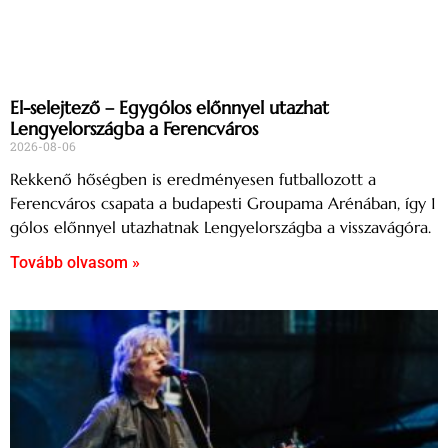
El-selejtező – Egygólos előnnyel utazhat
Lengyelországba a Ferencváros
2026-08-06
Rekkenő hőségben is eredményesen futballozott a
Ferencváros csapata a budapesti Groupama Arénában, így 1
gólos előnnyel utazhatnak Lengyelországba a visszavágóra.
Tovább olvasom »