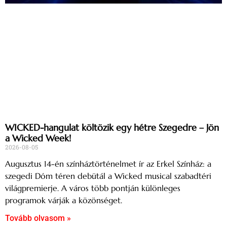
WICKED-hangulat költözik egy hétre Szegedre – Jön
a Wicked Week!
2026-08-05
Augusztus 14-én színháztörténelmet ír az Erkel Színház: a
szegedi Dóm téren debütál a Wicked musical szabadtéri
világpremierje. A város több pontján különleges
programok várják a közönséget.
Tovább olvasom »