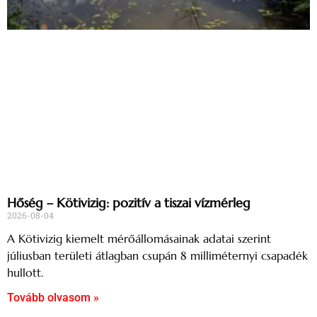
Hőség – Kötivizig: pozitív a tiszai vízmérleg
2026-08-04
A Kötivizig kiemelt mérőállomásainak adatai szerint
júliusban területi átlagban csupán 8 milliméternyi csapadék
hullott.
Tovább olvasom »