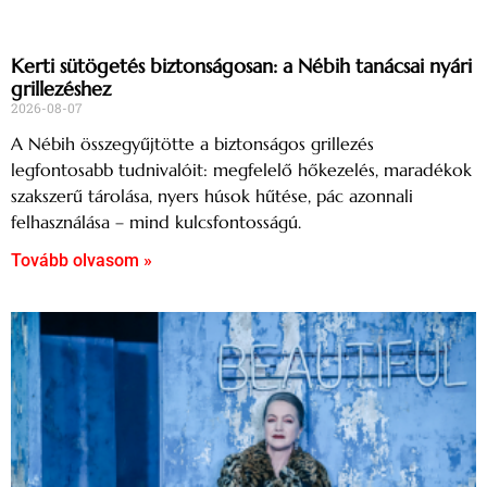
Kerti sütögetés biztonságosan: a Nébih tanácsai nyári
grillezéshez
2026-08-07
A Nébih összegyűjtötte a biztonságos grillezés
legfontosabb tudnivalóit: megfelelő hőkezelés, maradékok
szakszerű tárolása, nyers húsok hűtése, pác azonnali
felhasználása – mind kulcsfontosságú.
Tovább olvasom »