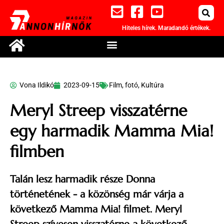
Hiteles hírek. Maradandó értékek.
Vona Ildikó
2023-09-15
Film, fotó
,
Kultúra
Meryl Streep visszatérne
egy harmadik Mamma Mia!
filmben
Talán lesz harmadik része Donna
történetének - a közönség már várja a
következő Mamma Mia! filmet. Meryl