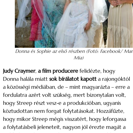
Donna és Sophie az első részben (Fotó: Facebook/ M
Mia)
Judy Craymer
,
a film producere
felidézte, hogy
Donna halála miatt
sok bírálatot kapott
a rajongóktól
a közösségi médiában, de – mint magyarázta – erre a
fordulatra azért volt szükség, mert bizonytalan volt,
hogy Streep részt vesz-e a produkcióban, ugyanis
köztudottan nem forgat folytatásokat. Hozzáfűzte,
hogy mikor Streep mégis visszatért, hogy leforgassa
a folytatásbeli jeleneteit, nagyon jól érezte magát a