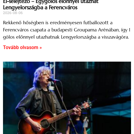
El-selejtező – Egygólos előnnyel utazhat
Lengyelországba a Ferencváros
2026-08-06
Rekkenő hőségben is eredményesen futballozott a
Ferencváros csapata a budapesti Groupama Arénában, így 1
gólos előnnyel utazhatnak Lengyelországba a visszavágóra.
Tovább olvasom »