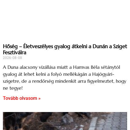
Hőség – Életveszélyes gyalog átkelni a Dunán a Sziget
Fesztiválra
2026-08-08
A Duna alacsony vízállása miatt a Hamvas Béla sétánytól
gyalog át lehet kelni a folyó mellékágán a Hajógyári-
szigetre, de a rendőrség mindenkit arra figyelmeztet, hogy
ne tegye!
Tovább olvasom »