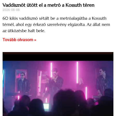
Vaddisznót ütött el a metró a Kossuth téren
2026-08-08
60 kilós vaddisznó sétált be a metróalagútba a Kossuth
térnél, ahol egy érkező szerelvény elgázolta. Az állat nem
az ütközésbe halt bele.
Tovább olvasom »