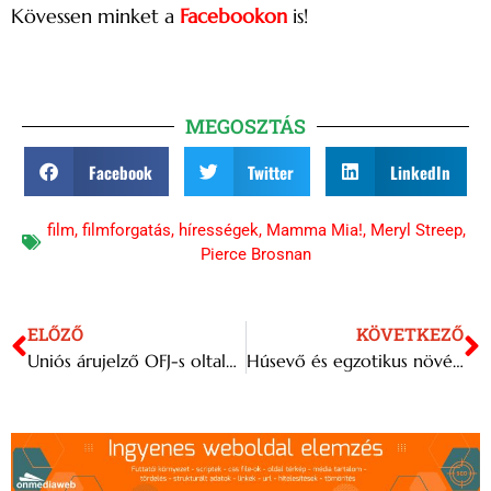
Kövessen minket a
Facebookon
is!
MEGOSZTÁS
Facebook
Twitter
LinkedIn
film
,
filmforgatás
,
hírességek
,
Mamma Mia!
,
Meryl Streep
,
Pierce Brosnan
ELŐZŐ
KÖVETKEZŐ
Uniós árujelző OFJ-s oltalmat kapott a Sárréti kökénypálinka
Húsevő és egzotikus növények napja a szegedi füvészkertben