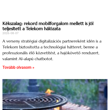
Kékszalag: rekord mobilforgalom mellett is jól
teljesített a Telekom hálózata
2026-08-07
A verseny stratégiai digitalizációs partnereként idén is a
Telekom biztosította a technológiai hátteret, benne a
professzionális élő közvetítést, a hajókövető rendszert,
valamint AI-alapú chatbotot.
Tovább olvasom »