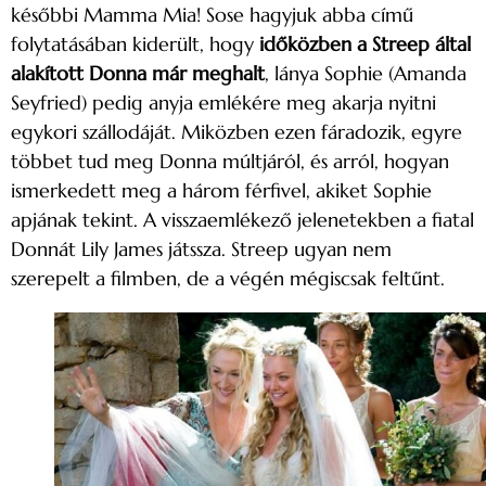
későbbi Mamma Mia! Sose hagyjuk abba című
folytatásában kiderült, hogy
időközben
a Streep által
alakított
Donna már meghalt
, lánya Sophie (Amanda
Seyfried) pedig anyja emlékére meg akarja nyitni
egykori szállodáját. Miközben ezen fáradozik, egyre
többet tud meg Donna múltjáról, és arról, hogyan
ismerkedett meg a három férfivel, akiket Sophie
apjának tekint. A visszaemlékező jelenetekben a fiatal
Donnát Lily James játssza. Streep ugyan nem
szerepelt a filmben, de a végén mégiscsak feltűnt.