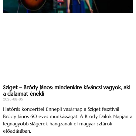
Sziget – Bródy János: mindenkire kíváncsi vagyok, aki
a dalaimat énekli
2026-08-05
Hatórás koncerttel ünnepli vasárnap a Sziget fesztivál
Bródy János 60 éves munkásságát. A Bródy Dalok Napján a
legnagyobb slágerek hangzanak el magyar sztárok
előadásában.