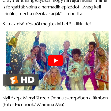
Craymer is hangsúlyozta, hogy ha rajta múlna, már le
is forgatták volna a harmadik epizódot. „Meg kell
csinálni, mert a nézők akarják” – mondta.
Klip az első részből megtekinthető, klikk ide!
Nyitókép: Meryl Streep Donna szerepében a filmben
(Fotó: Facebook/ Mamma Mia)