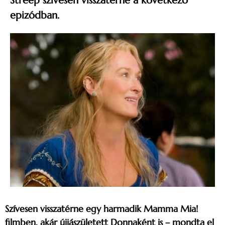
Streep szívesen visszatérne a következő
epizódban.
Szívesen visszatérne egy harmadik Mamma Mia!
filmben, akár újjászületett Donnaként is – mondta el