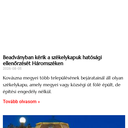
Beadványban kérik a székelykapuk hatósági
ellenőrzését Háromszéken
2026-08-05
Kovászna megyei több településének bejáratainál áll olyan
székelykapu, amely megyei vagy községi út fölé épült, de
építési engedély nélkül.
Tovább olvasom »