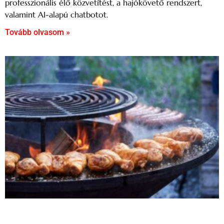
professzionális élő közvetítést, a hajókövető rendszert,
valamint AI-alapú chatbotot.
Tovább olvasom »