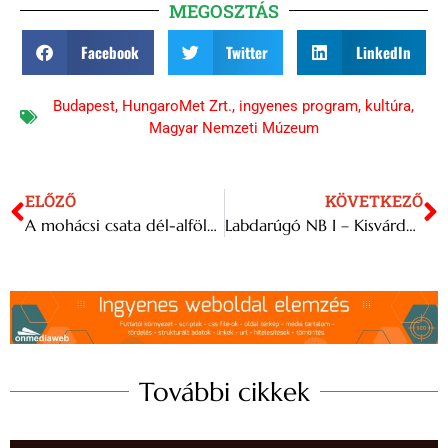
MEGOSZTÁS
Facebook
Twitter
LinkedIn
Budapest
,
HungaroMet Zrt.
,
ingyenes program
,
kultúra
,
Magyar Nemzeti Múzeum
ELŐZŐ
KÖVETKEZŐ
A mohácsi csata dél-alföldi következményeiről nyílt kiállítás Ópusztaszeren
Labdarúgó NB I – Kisvárdai sikerével bajnok a Győr
További cikkek