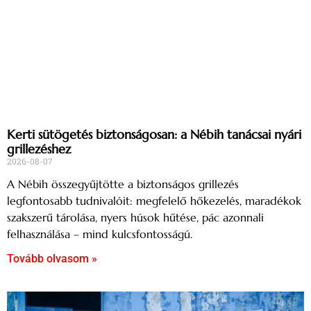
Kerti sütögetés biztonságosan: a Nébih tanácsai nyári
grillezéshez
2026-08-07
A Nébih összegyűjtötte a biztonságos grillezés
legfontosabb tudnivalóit: megfelelő hőkezelés, maradékok
szakszerű tárolása, nyers húsok hűtése, pác azonnali
felhasználása – mind kulcsfontosságú.
Tovább olvasom »