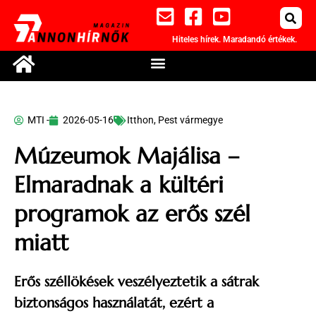
Hiteles hírek. Maradandó értékek.
MTI -
2026-05-16
Itthon
,
Pest vármegye
Múzeumok Majálisa –
Elmaradnak a kültéri
programok az erős szél
miatt
Erős széllökések veszélyeztetik a sátrak
biztonságos használatát, ezért a