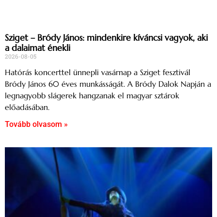
Sziget – Bródy János: mindenkire kíváncsi vagyok, aki
a dalaimat énekli
2026-08-05
Hatórás koncerttel ünnepli vasárnap a Sziget fesztivál
Bródy János 60 éves munkásságát. A Bródy Dalok Napján a
legnagyobb slágerek hangzanak el magyar sztárok
előadásában.
Tovább olvasom »