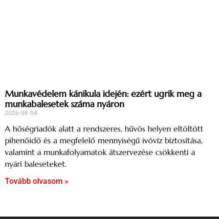
Munkavédelem kánikula idején: ezért ugrik meg a
munkabalesetek száma nyáron
2026-08-04
A hőségriadók alatt a rendszeres, hűvös helyen eltöltött
pihenőidő és a megfelelő mennyiségű ivóvíz biztosítása,
valamint a munkafolyamatok átszervezése csökkenti a
nyári baleseteket.
Tovább olvasom »