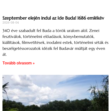
Szeptember elején indul az Ide Buda! 1686 emlékév
2026-08-04
340 éve szabadult fel Buda a török uralom alól. Zenei
fesztiválok, történelmi előadások, könyvbemutatók,
kiállítások, filmvetítések, irodalmi estek, történelmi séták és
beszélgetéssorozatok idézik fel Budavár múltját egy éven
át.
Tovább olvasom »