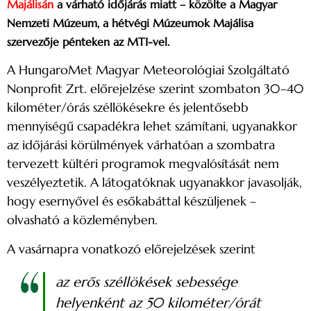
Majálisán
a várható időjárás miatt – közölte a Magyar
Nemzeti Múzeum, a hétvégi Múzeumok Majálisa
szervezője pénteken az MTI-vel.
A HungaroMet Magyar Meteorológiai Szolgáltató
Nonprofit Zrt. előrejelzése szerint szombaton 30–40
kilométer/órás széllökésekre és jelentősebb
mennyiségű csapadékra lehet számítani, ugyanakkor
az időjárási körülmények várhatóan a szombatra
tervezett kültéri programok megvalósítását nem
veszélyeztetik. A látogatóknak ugyanakkor javasolják,
hogy esernyővel és esőkabáttal készüljenek –
olvasható a közleményben.
A vasárnapra vonatkozó előrejelzések szerint
az erős széllökések sebessége
helyenként az 50 kilométer/órát