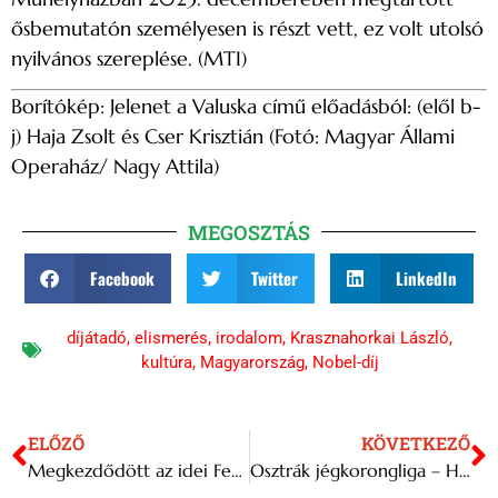
ősbemutatón személyesen is részt vett, ez volt utolsó
nyilvános szereplése. (MTI)
Borítókép: Jelenet a Valuska című előadásból: (elől b-
j) Haja Zsolt és Cser Krisztián (Fotó: Magyar Állami
Operaház/ Nagy Attila)
MEGOSZTÁS
Facebook
Twitter
LinkedIn
díjátadó
,
elismerés
,
irodalom
,
Krasznahorkai László
,
kultúra
,
Magyarország
,
Nobel-díj
ELŐZŐ
KÖVETKEZŐ
Megkezdődött az idei Festifall Nagyváradon
Osztrák jégkorongliga – Hosszabbításban nyert Grazban az újonc FTC