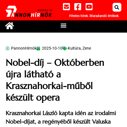
Hiteles hírek. Maradandó értékek.
PannonHírnök
2025-10-10
Kultúra
,
Zene
Nobel-díj – Októberben
újra látható a
Krasznahorkai-műből
készült opera
Krasznahorkai László kapta idén az irodalmi
Nobel-díjat, a regényéből készült Valuska