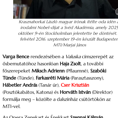
Krasznahorkai László magyar írónak ítélte oda idén 
irodalmi Nobel-díjat a Svéd Akadémia, amely 2025
október 9-én Stockholmban jelentette be döntését.
felvétel 2016. szeptember 19-én készült Budapesten
MTI/Marjai János
Varga Bence
rendezésében a
Valuska
címszerepét az
ősbemutatóhoz hasonlóan
Haja Zsolt
, a további
főszerepeket
Miksch Adrienn
(Pflaumné),
Szabóki
Tünde
(Tünde),
Farkasréti Mária
(Parasztasszony),
Hábetler András
(Tanár úr),
Cser Krisztián
(Posztókabátos, Katona) és
Horváth István
(Direktor)
formálja meg – közölte a dalszínház csütörtökön az
MTI-vel.
Az Opera Zenekart és Énekkart
Szennai Kálmán