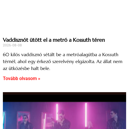
Vaddisznót ütött el a metró a Kossuth téren
2026-08-08
60 kilós vaddisznó sétált be a metróalagútba a Kossuth
térnél, ahol egy érkező szerelvény elgázolta. Az állat nem
az ütközésbe halt bele.
Tovább olvasom »