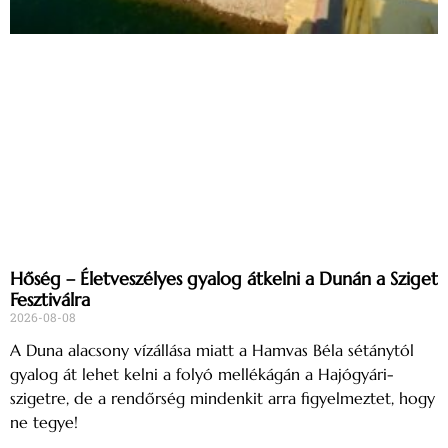
Hőség – Életveszélyes gyalog átkelni a Dunán a Sziget
Fesztiválra
2026-08-08
A Duna alacsony vízállása miatt a Hamvas Béla sétánytól
gyalog át lehet kelni a folyó mellékágán a Hajógyári-
szigetre, de a rendőrség mindenkit arra figyelmeztet, hogy
ne tegye!