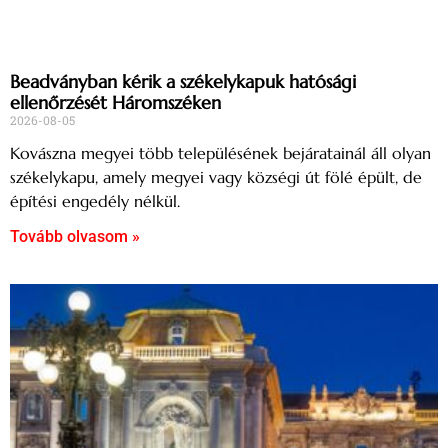
Beadványban kérik a székelykapuk hatósági
ellenőrzését Háromszéken
2026-08-05
Kovászna megyei több településének bejáratainál áll olyan
székelykapu, amely megyei vagy községi út fölé épült, de
építési engedély nélkül.
Tovább olvasom »