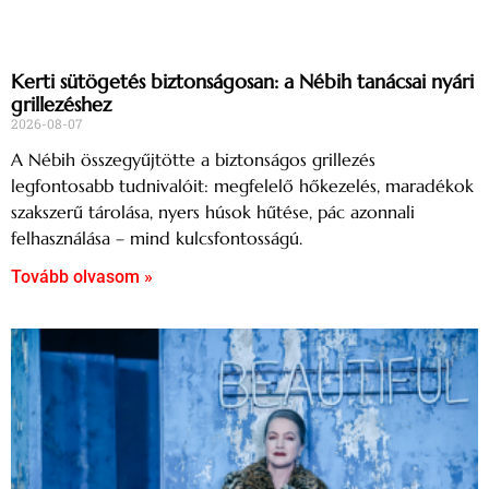
Kerti sütögetés biztonságosan: a Nébih tanácsai nyári
grillezéshez
2026-08-07
A Nébih összegyűjtötte a biztonságos grillezés
legfontosabb tudnivalóit: megfelelő hőkezelés, maradékok
szakszerű tárolása, nyers húsok hűtése, pác azonnali
felhasználása – mind kulcsfontosságú.
Tovább olvasom »