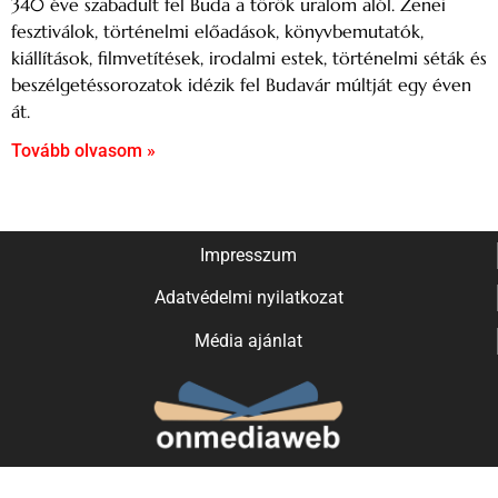
340 éve szabadult fel Buda a török uralom alól. Zenei
fesztiválok, történelmi előadások, könyvbemutatók,
kiállítások, filmvetítések, irodalmi estek, történelmi séták és
beszélgetéssorozatok idézik fel Budavár múltját egy éven
át.
Tovább olvasom »
Impresszum
Adatvédelmi nyilatkozat
Média ajánlat