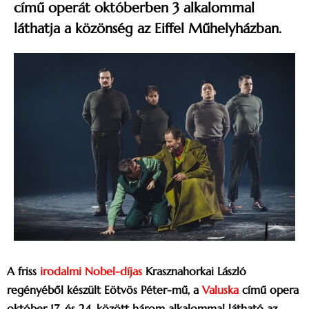
című operát októberben 3 alkalommal
láthatja a közönség az Eiffel Műhelyházban.
A friss
irodalmi Nobel-díjas
Krasznahorkai László
regényéből készült Eötvös Péter-mű, a
Valuska
című opera
október 17. és 24. között három alkalommal látható az