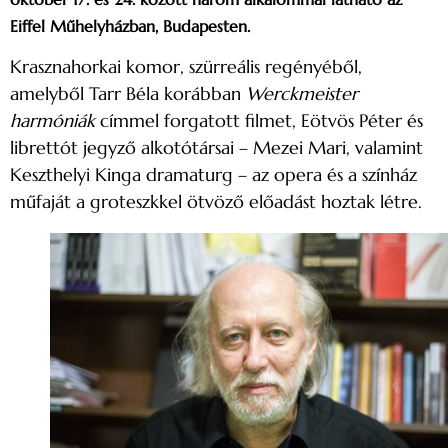
Eiffel Műhelyházban, Budapesten.
Krasznahorkai komor, szürreális regényéből,
amelyből Tarr Béla korábban
Werckmeister
harmóniák
címmel forgatott filmet, Eötvös Péter és
librettót jegyző alkotótársai – Mezei Mari, valamint
Keszthelyi Kinga dramaturg – az opera és a színház
műfaját a groteszkkel ötvöző előadást hoztak létre.