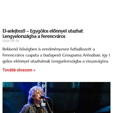
El-selejtező – Egygólos előnnyel utazhat
Lengyelországba a Ferencváros
2026-08-06
Rekkenő hőségben is eredményesen futballozott a
Ferencváros csapata a budapesti Groupama Arénában, így 1
gólos előnnyel utazhatnak Lengyelországba a visszavágóra.
Tovább olvasom »