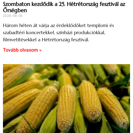
Szombaton kezdődik a 25. Hétrétország fesztivál az
Őrségben
2026-08-06
Három héten át várja az érdeklődőket templomi és
szabadtéri koncertekkel, színházi produkciókkal,
filmvetítésekkel a Hétrétország fesztivál.
Tovább olvasom »