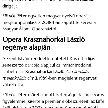
dirigálja.
Eötvös Péter
egyetlen magyar nyelvű operája
megkomponálására 2018-ban kapott felkérést a
Magyar Állami Operaháztól.
Opera Krasznahorkai László
regénye alapján
A Szent István-renddel kitüntetett Kossuth-díjas
zeneszerző darabja alapjául az immár irodalmi
Nobel-díjas
Krasznahorkai László
Az ellenállás
melankóliája
című, 1989-ben megjelent regényét
választotta.
Eötvös Péter előrehaladott betegsége dacára szoros
figyelemmel kísérte a premier előkészületeit, az Eiffel
Műhelyházban 2023. decemberében megtartott