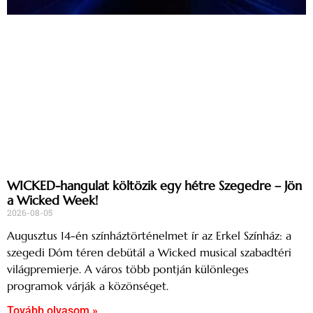
WICKED-hangulat költözik egy hétre Szegedre – Jön
a Wicked Week!
2026-08-05
Augusztus 14-én színháztörténelmet ír az Erkel Színház: a
szegedi Dóm téren debütál a Wicked musical szabadtéri
világpremierje. A város több pontján különleges
programok várják a közönséget.
Tovább olvasom »