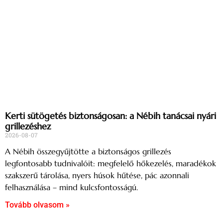
Kerti sütögetés biztonságosan: a Nébih tanácsai nyári
grillezéshez
2026-08-07
A Nébih összegyűjtötte a biztonságos grillezés
legfontosabb tudnivalóit: megfelelő hőkezelés, maradékok
szakszerű tárolása, nyers húsok hűtése, pác azonnali
felhasználása – mind kulcsfontosságú.
Tovább olvasom »