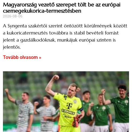
Magyarország vezető szerepet tölt be az európai
csemegekukorica-termesztésben
2026-08-06
A Syngenta szakértői szerint öntözött körülmények között
a kukoricatermesztés továbbra is stabil bevételi forrást
jelent a gazdálkodóknak, munkájuk európai szinten is
jelentős.
Tovább olvasom »