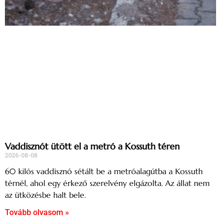
Vaddisznót ütött el a metró a Kossuth téren
2026-08-08
60 kilós vaddisznó sétált be a metróalagútba a Kossuth
térnél, ahol egy érkező szerelvény elgázolta. Az állat nem
az ütközésbe halt bele.
Tovább olvasom »