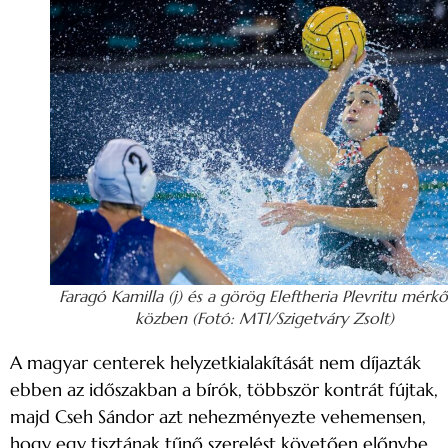
Faragó Kamilla (j) és a görög Eleftheria Plevritu mérk
közben (Fotó: MTI/Szigetváry Zsolt)
A magyar centerek helyzetkialakítását nem díjazták
ebben az időszakban a bírók, többször kontrát fújtak,
majd Cseh Sándor azt nehezményezte vehemensen,
hogy egy tisztának tűnő szerelést követően előnybe