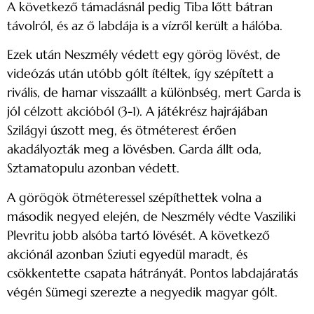
A következő támadásnál pedig Tiba lőtt bátran
távolról, és az ő labdája is a vízről került a hálóba.
Ezek után Neszmély védett egy görög lövést, de
videózás után utóbb gólt ítéltek, így szépített a
rivális, de hamar visszaállt a különbség, mert Garda is
jól célzott akcióból (3-1). A játékrész hajrájában
Szilágyi úszott meg, és ötméterest érően
akadályozták meg a lövésben. Garda állt oda,
Sztamatopulu azonban védett.
A görögök ötméteressel szépíthettek volna a
második negyed elején, de Neszmély védte Vasziliki
Plevritu jobb alsóba tartó lövését. A következő
akciónál azonban Sziuti egyedül maradt, és
csökkentette csapata hátrányát. Pontos labdajáratás
végén Sümegi szerezte a negyedik magyar gólt.