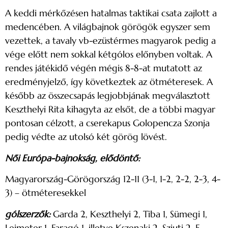
A keddi mérkőzésen hatalmas taktikai csata zajlott a
medencében. A világbajnok görögök egyszer sem
vezettek, a tavaly vb-ezüstérmes magyarok pedig a
vége előtt nem sokkal kétgólos előnyben voltak. A
rendes játékidő végén mégis 8-8-at mutatott az
eredményjelző, így következtek az ötméteresek. A
később az összecsapás legjobbjának megválasztott
Keszthelyi Rita kihagyta az elsőt, de a többi magyar
pontosan célzott, a cserekapus Golopencza Szonja
pedig védte az utolsó két görög lövést.
Női Európa-bajnokság, elődöntő:
Magyarország-Görögország 12-11 (3-1, 1-2, 2-2, 2-3, 4-
3) – ötméteresekkel
gólszerzők:
Garda 2, Keszthelyi 2, Tiba 1, Sümegi 1,
Leimeter 1, Faragó 1, illetve Kszenaki 2, Sziuti 2, E.