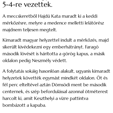
5-4-re vezettek.
A meccskeretből Hajdú Kata maradt ki a keddi
mérkőzésre, melyre a medence melletti lelátórész
majdnem teljesen megtelt.
Kimaradt magyar helyzettel indult a mérkőzés, majd
sikerült kivédekezni egy emberhátrányt. Faragó
második lövését is hárította a görög kapus, a másik
oldalon pedig Neszmély védett.
A folytatás sokáig hasonlóan alakult, ugyanis kimaradt
helyzetek követték egymást mindkét oldalon. Öt és
fél perc elteltével aztán Dömsödi ment be második
centernek, és szép befordulással azonnal ötméterest
harcolt ki, amit Keszthelyi a vízre pattintva
bombázott a kapuba.