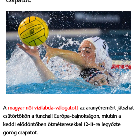
csapatot.
A
magyar női vízilabda-válogatott
az aranyéremért játszhat
csütörtökön a funchali Európa-bajnokságon, miután a
keddi elődöntőben ötméteresekkel 12-11-re legyőzte
görög csapatot.