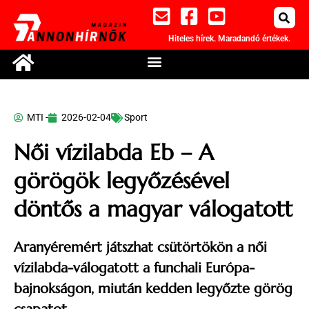
Hiteles hírek. Maradandó értékek.
MTI -
2026-02-04
Sport
Női vízilabda Eb – A
görögök legyőzésével
döntős a magyar válogatott
Aranyéremért játszhat csütörtökön a női
vízilabda-válogatott a funchali Európa-
bajnokságon, miután kedden legyőzte görög