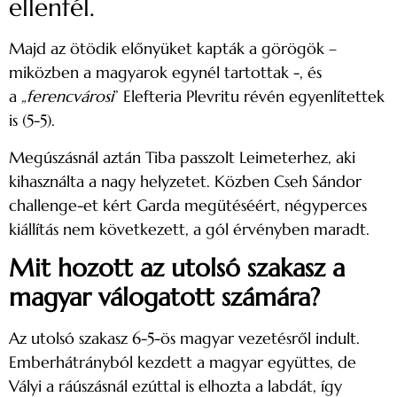
ellenfél.
Majd az ötödik előnyüket kapták a görögök –
miközben a magyarok egynél tartottak -, és
a
„ferencvárosi
” Elefteria Plevritu révén egyenlítettek
is (5-5).
Megúszásnál aztán Tiba passzolt Leimeterhez, aki
kihasználta a nagy helyzetet. Közben Cseh Sándor
challenge-et kért Garda megütéséért, négyperces
kiállítás nem következett, a gól érvényben maradt.
Mit hozott az utolsó szakasz a
magyar válogatott számára?
Az utolsó szakasz 6-5-ös magyar vezetésről indult.
Emberhátrányból kezdett a magyar együttes, de
Vályi a ráúszásnál ezúttal is elhozta a labdát, így