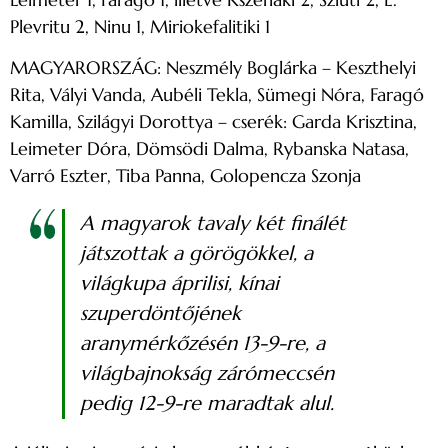
Plevritu 2, Ninu 1, Miriokefalitiki 1
MAGYARORSZÁG: Neszmély Boglárka – Keszthelyi
Rita, Vályi Vanda, Aubéli Tekla, Sümegi Nóra, Faragó
Kamilla, Szilágyi Dorottya – cserék: Garda Krisztina,
Leimeter Dóra, Dömsödi Dalma, Rybanska Natasa,
Varró Eszter, Tiba Panna, Golopencza Szonja
A magyarok tavaly két finálét
játszottak a görögökkel, a
világkupa áprilisi, kínai
szuperdöntőjének
aranymérkőzésén 13-9-re, a
világbajnokság zárómeccsén
pedig 12-9-re maradtak alul.