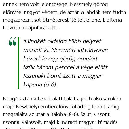
ennek nem volt jelentősége. Neszmély görög
előnynél nagyot védett, de aztán a labdát nem tudta
megszerezni, sőt ötméterest ítéltek ellene. Elefteria
Plevritu a kapufára lőtt…
Mindkét oldalon több helyzet
maradt ki, Neszmély látványosan
húzott le egy görög emelést.
Szűk három perccel a vége előtt
Kszenaki bombázott a magyar
kapuba (6-6).
Faragó aztán a kezek alatt talált a jobb alsó sarokba,
majd Keszthelyi emberelőnyből addig lóbált, amíg
megtalálta az utat a hálóba (8-6). Sziuti viszont
azonnal válaszolt, majd kimaradt magyar támadás