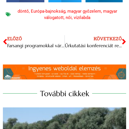
döntő
,
Európa-bajnokság
,
magyar győzelem
,
magyar
válogatott
,
női
,
vízilabda
ELŐZŐ
KÖVETKEZŐ
Farsangi programokkal várja látogatóit a Néprajzi Múzeum
Űrkutatási konferenciát rendeznek februárban Budapesten
További cikkek