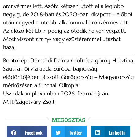
aranyérmes lett. Azóta kétszer jutott el a legjobb
négyig, de 2018-ban és 2020-ban kikapott – előbbi
után negyedik, utóbbi alkalommal bronzérmes lett.
Az előző két Eb-n pedig az ötödik helyen végzett.
Most viszont arany- vagy ezüstéremmel utazhat
haza.
Borítókép: Dömsödi Dalma (elöl) és a görög Hrisztina
Sziuti a női vízilabda Európa-bajnokság
elődöntőjében játszott Görögország – Magyarország
mérkőzésen a funchali Olimpiai
Uszodakomplexumban 2026. február 3-án.
MTI/Szigetváry Zsolt
MEGOSZTÁS
Facebook
Twitter
LinkedIn