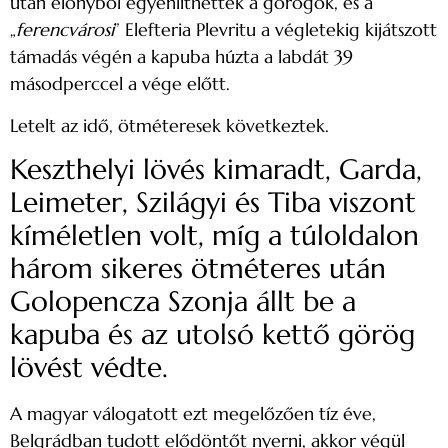
után előnyből egyenlíthettek a görögök, és a
„
ferencvárosi
” Elefteria Plevritu a végletekig kijátszott
támadás végén a kapuba húzta a labdát 39
másodperccel a vége előtt.
Letelt az idő, ötméteresek következtek.
Keszthelyi lövés kimaradt, Garda,
Leimeter, Szilágyi és Tiba viszont
kíméletlen volt, míg a túloldalon
három sikeres ötméteres után
Golopencza Szonja állt be a
kapuba és az utolsó kettő görög
lövést védte.
A magyar válogatott ezt megelőzően tíz éve,
Belgrádban tudott elődöntőt nyerni, akkor végül