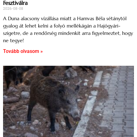
Fesztiválra
2026-08-08
A Duna alacsony vízállása miatt a Hamvas Béla sétánytól
gyalog át lehet kelni a folyó mellékágán a Hajógyári-
szigetre, de a rendőrség mindenkit arra figyelmeztet, hogy
ne tegye!
Tovább olvasom »