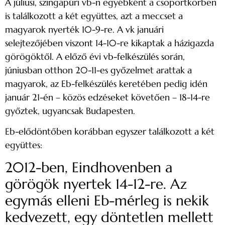
A júliusi, szingapúri vb-n egyébként a csoportkörben
is találkozott a két együttes, azt a meccset a
magyarok nyerték 10-9-re. A vk januári
selejtezőjében viszont 14-10-re kikaptak a házigazda
görögöktől. A előző évi vb-felkészülés során,
júniusban otthon 20-11-es győzelmet arattak a
magyarok, az Eb-felkészülés keretében pedig idén
január 21-én – közös edzéseket követően – 18-14-re
győztek, ugyancsak Budapesten.
Eb-elődöntőben korábban egyszer találkozott a két
együttes:
2012-ben, Eindhovenben a
görögök nyertek 14-12-re. Az
egymás elleni Eb-mérleg is nekik
kedvezett, egy döntetlen mellett