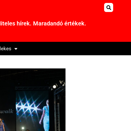
iteles hírek. Maradandó értékek.
dekes