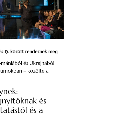
és 15. között rendeznek meg.
omániából és Ukrajnából
átumokban – közölte a
ynek:
nyitóknak és
tatástól és a