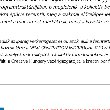
ogramstruktúrájában is megjelenik: a kollektív be
sra épülve teremtik meg a szakmai előrelépés le
k mind a már ismert márkáknak, mind a következő
dják az iparág vérkeringését és ők azok, akik a fennta
ért hoztuk létre a NEW GENERATION INDIVIDUAL SHOW k
t, amelyek már túlléptek a kollektív formátumokon, és ké
fiá
t, a Creative Hungary vezérigazgatóját, a kreatívipar f