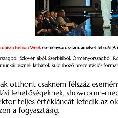
uropean Fashion Week
eseménysorozatára, amelyet február 9. 
rszágból, Szlovéniából, Szerbiából, Örményországból, R
tó munkái lesznek láthatók különböző prezentációs form
nak otthont csaknem félszáz esemén
lási lehetőségeknek, showroom-meg
or teljes értékláncát lefedik az ok
zen a fogyasztásig.