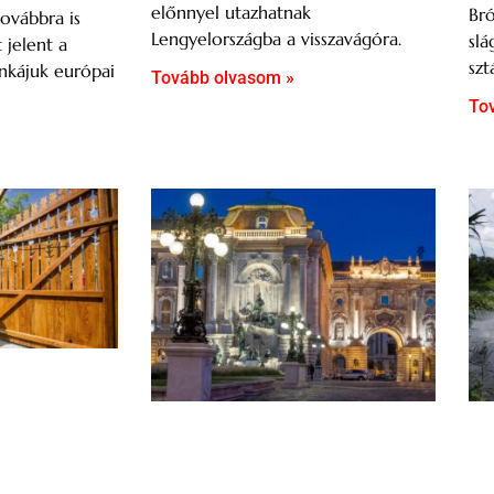
előnnyel utazhatnak
Br
ovábbra is
Lengyelországba a visszavágóra.
slá
t jelent a
szt
nkájuk európai
Tovább olvasom »
To