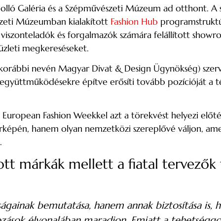
polló Galéria és a Szépművészeti Múzeum ad otthont. A 
zeti Múzeumban kialakított
Fashion Hub
programstruktú
viszonteladók és forgalmazók számára felállított showro
üzleti megkereséseket.
korábbi nevén Magyar Divat & Design Ügynökség) szer
i együttműködésekre építve erősíti tovább pozícióját a
 European Fashion Weekkel azt a törekvést helyezi elő
rképén, hanem olyan nemzetközi szereplővé váljon, amel
.
ott márkák mellett a fiatal tervezők
ságainak bemutatása, hanem annak biztosítása is, h
ltozások élvonalában maradjon. Emiatt a tehetséggo