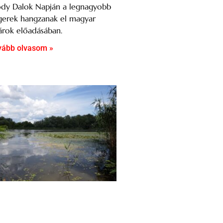
ódy Dalok Napján a legnagyobb
gerek hangzanak el magyar
árok előadásában.
vább olvasom »