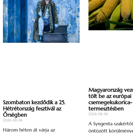
Magyarország vez
tölt be az európai
csemegekukorica-
Szombaton kezdődik a 25.
termesztésben
Hétrétország fesztivál az
2026-08-06
Őrségben
2026-08-06
A Syngenta szakértői
Három héten át várja az
öntözött körülménye