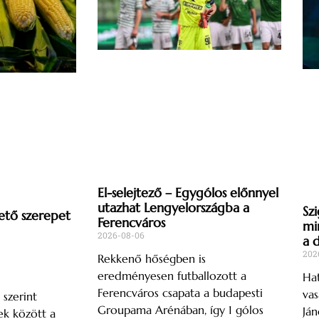
El-selejtező – Egygólos előnnyel
utazhat Lengyelországba a
Szi
ető szerepet
Ferencváros
mi
2026-08-06
a 
202
Rekkenő hőségben is
eredményesen futballozott a
Hat
Ferencváros csapata a budapesti
vas
 szerint
Groupama Arénában, így 1 gólos
Ján
k között a