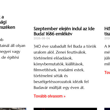
 a
sági
mszéken
Szeptember elején indul az Ide
Hős
Buda! 1686 emlékév
tis
2026-08-04
202
bb
ainál áll olyan
340 éve szabadult fel Buda a török
A K
megyei vagy
uralom alól. Zenei fesztiválok,
mér
, de építési
történelmi előadások,
júl
könyvbemutatók, kiállítások,
mil
filmvetítések, irodalmi estek,
To
történelmi séták és
beszélgetéssorozatok idézik fel
Budavár múltját egy éven át.
Tovább olvasom »