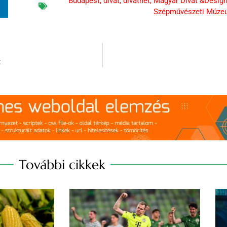
Budapest
,
divat
,
divathét
,
Magyar Divat &Desig
n
Szépművészeti Múze
t
További cikkek