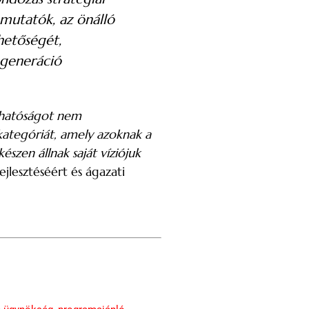
mutatók, az önálló
hetőségét,
 generáció
rthatóságot nem
ategóriát, amely azoknak a
szen állnak saját víziójuk
ejlesztéséért és ágazati