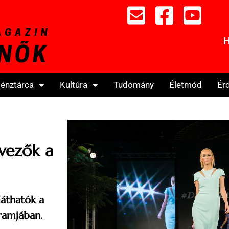
H
énztárca
Kultúra
Tudomány
Életmód
Ér
vezők a
láthatók a
ramjában.