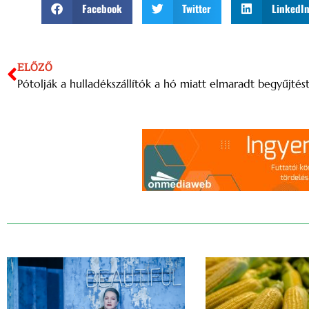
Facebook
Twitter
LinkedI
ELŐZŐ
Pótolják a hulladékszállítók a hó miatt elmaradt begyűjtés