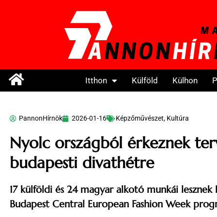
Itthon
Külföld
Külhon
P
PannonHírnök
2026-01-16
Képzőművészet
,
Kultúra
Nyolc országból érkeznek ter
budapesti divathétre
17 külföldi és 24 magyar alkotó munkái lesznek 
Budapest Central European Fashion Week prog