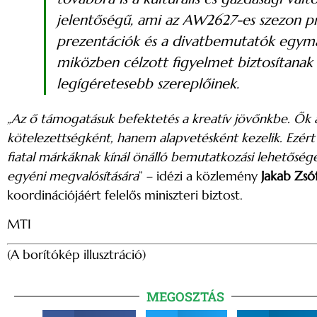
jelentőségű, ami az AW2627-es szezon pr
prezentációk és a divatbemutatók egymá
miközben célzott figyelmet biztosítana
legígéretesebb szereplőinek.
„Az ő támogatásuk befektetés a kreatív jövőnkbe. Ők a
kötelezettségként, hanem alapvetésként kezelik. Ez
fiatal márkáknak kínál önálló bemutatkozási lehetősége
egyéni megvalósítására
” – idézi a közlemény
Jakab Zsó
koordinációjáért felelős miniszteri biztost.
MTI
(A borítókép illusztráció)
MEGOSZTÁS