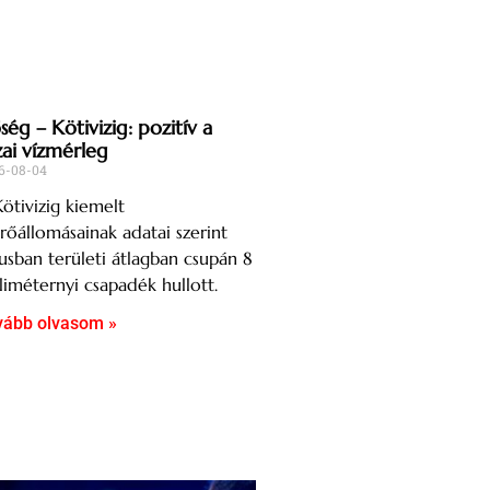
ég – Kötivizig: pozitív a
zai vízmérleg
6-08-04
ötivizig kiemelt
őállomásainak adatai szerint
iusban területi átlagban csupán 8
liméternyi csapadék hullott.
vább olvasom »