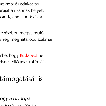
szakmai és edukációs
rájában kapnak helyet.
om is, ahol a márkák a
vezésében megvalósuló
 térség meghatározó szakmai
térbe, hogy
Budapest
ne
ynek világos stratégiája,
 támogatását is
ogy a divatipar
ndozás stratégiai