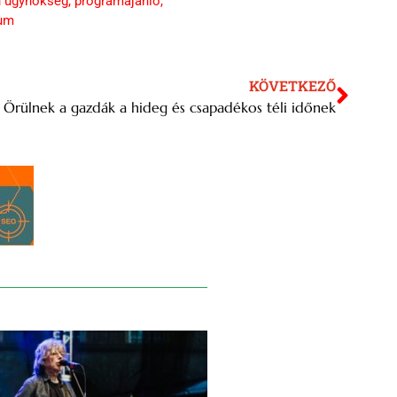
n ügynökség
,
programajánló
,
um
KÖVETKEZŐ
Örülnek a gazdák a hideg és csapadékos téli időnek