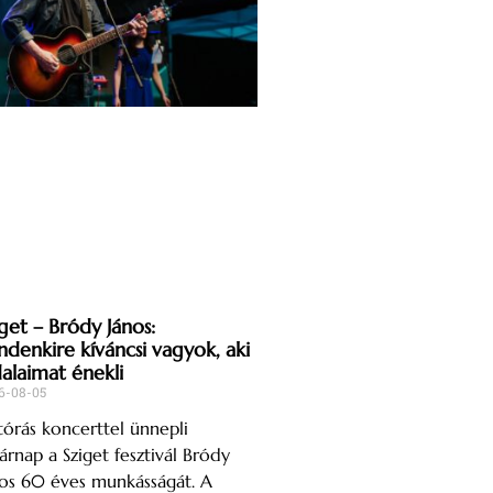
get – Bródy János:
ndenkire kíváncsi vagyok, aki
dalaimat énekli
6-08-05
órás koncerttel ünnepli
árnap a Sziget fesztivál Bródy
os 60 éves munkásságát. A