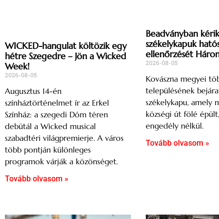
Beadványban kérik
székelykapuk ható
WICKED-hangulat költözik egy
ellenőrzését Háro
hétre Szegedre – Jön a Wicked
2026-08-05
Week!
2026-08-05
Kovászna megyei tö
településének bejárat
Augusztus 14-én
székelykapu, amely 
színháztörténelmet ír az Erkel
községi út fölé épült
Színház: a szegedi Dóm téren
engedély nélkül.
debütál a Wicked musical
szabadtéri világpremierje. A város
Tovább olvasom »
több pontján különleges
programok várják a közönséget.
Tovább olvasom »