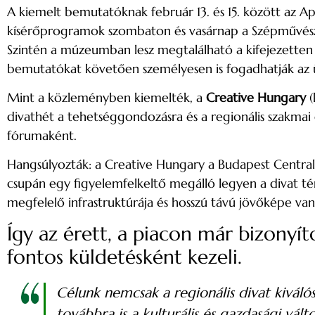
A kiemelt bemutatóknak február 13. és 15. között az A
kísérőprogramok szombaton és vasárnap a Szépművés
Szintén a múzeumban lesz megtalálható a kifejezetten 
bemutatókat követően személyesen is fogadhatják az 
Mint a közleményben kiemelték, a
Creative Hungary
(
divathét a tehetséggondozásra és a regionális szakma
fórumaként.
Hangsúlyozták: a Creative Hungary a Budapest Central
csupán egy figyelemfelkeltő megálló legyen a divat té
megfelelő infrastruktúrája és hosszú távú jövőképe van
Így az érett, a piacon már bizonyít
fontos küldetésként kezeli.
Célunk nemcsak a regionális divat kiváló
továbbra is a kulturális és gazdasági vá