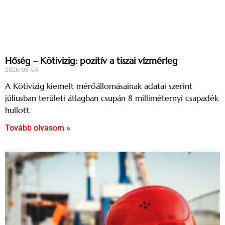
Hőség – Kötivizig: pozitív a tiszai vízmérleg
2026-08-04
A Kötivizig kiemelt mérőállomásainak adatai szerint
júliusban területi átlagban csupán 8 milliméternyi csapadék
hullott.
Tovább olvasom »