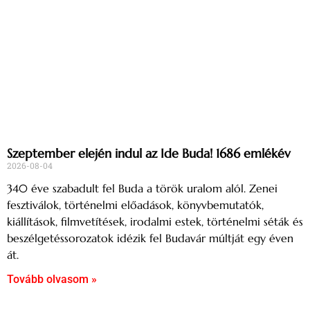
Szeptember elején indul az Ide Buda! 1686 emlékév
2026-08-04
340 éve szabadult fel Buda a török uralom alól. Zenei
fesztiválok, történelmi előadások, könyvbemutatók,
kiállítások, filmvetítések, irodalmi estek, történelmi séták és
beszélgetéssorozatok idézik fel Budavár múltját egy éven
át.
Tovább olvasom »