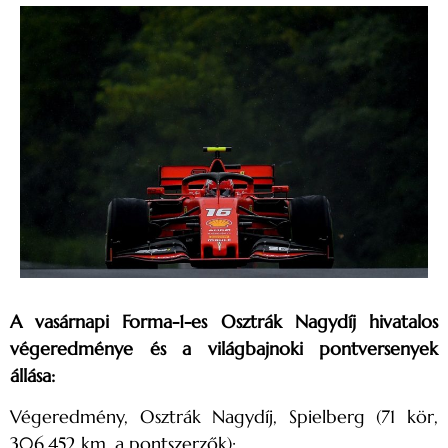
A vasárnapi Forma-1-es Osztrák Nagydíj hivatalos
végeredménye és a világbajnoki pontversenyek
állása:
Végeredmény, Osztrák Nagydíj, Spielberg (71 kör,
306,452 km, a pontszerzők):