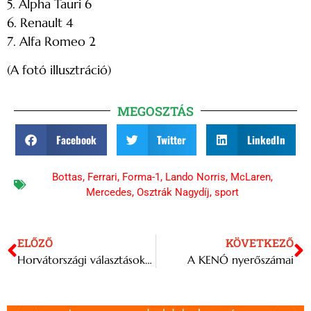
5. Alpha Tauri 6
6. Renault 4
7. Alfa Romeo 2
(A fotó illusztráció)
MEGOSZTÁS
Facebook
Twitter
LinkedIn
Bottas
,
Ferrari
,
Forma-1
,
Lando Norris
,
McLaren
,
Mercedes
,
Osztrák Nagydíj
,
sport
ELŐZŐ
KÖVETKEZŐ
Horvátországi választások – A konzervatívok győztek a részeredmények szerint
A KENÓ nyerőszámai