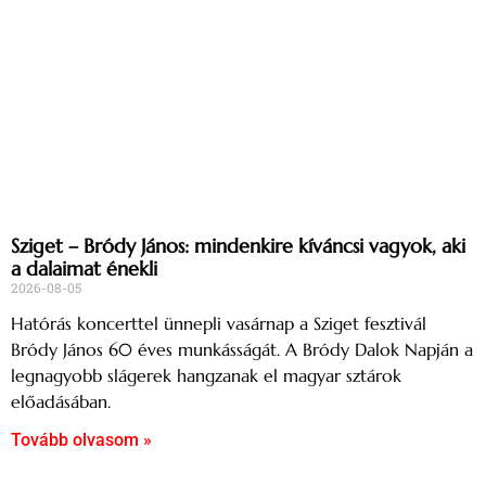
Sziget – Bródy János: mindenkire kíváncsi vagyok, aki
a dalaimat énekli
2026-08-05
Hatórás koncerttel ünnepli vasárnap a Sziget fesztivál
Bródy János 60 éves munkásságát. A Bródy Dalok Napján a
legnagyobb slágerek hangzanak el magyar sztárok
előadásában.
Tovább olvasom »