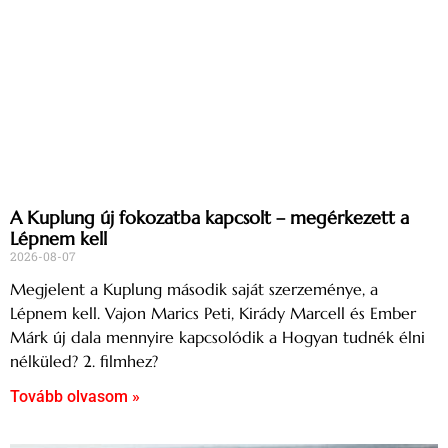
A Kuplung új fokozatba kapcsolt – megérkezett a
Lépnem kell
2026-08-07
Megjelent a Kuplung második saját szerzeménye, a
Lépnem kell. Vajon Marics Peti, Kirády Marcell és Ember
Márk új dala mennyire kapcsolódik a Hogyan tudnék élni
nélküled? 2. filmhez?
Tovább olvasom »