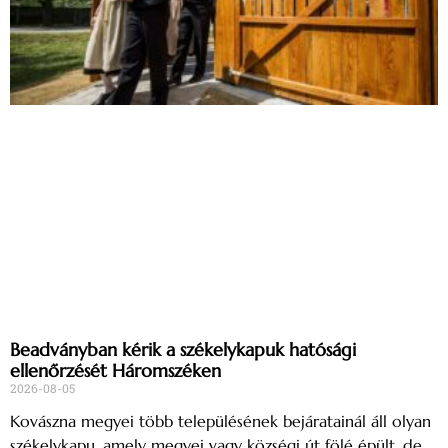
Beadványban kérik a székelykapuk hatósági
ellenőrzését Háromszéken
2026-08-05
Kovászna megyei több településének bejáratainál áll olyan
székelykapu, amely megyei vagy községi út fölé épült, de