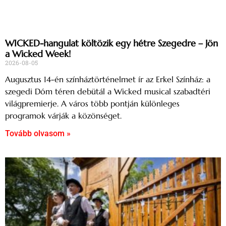
WICKED-hangulat költözik egy hétre Szegedre – Jön
a Wicked Week!
2026-08-05
Augusztus 14-én színháztörténelmet ír az Erkel Színház: a
szegedi Dóm téren debütál a Wicked musical szabadtéri
világpremierje. A város több pontján különleges
programok várják a közönséget.
Tovább olvasom »