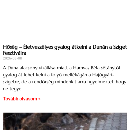
Hőség – Életveszélyes gyalog átkelni a Dunán a Sziget
Fesztiválra
2026-08-08
A Duna alacsony vízállása miatt a Hamvas Béla sétánytól
gyalog át lehet kelni a folyó mellékágán a Hajógyári-
szigetre, de a rendőrség mindenkit arra figyelmeztet, hogy
ne tegye!
Tovább olvasom »