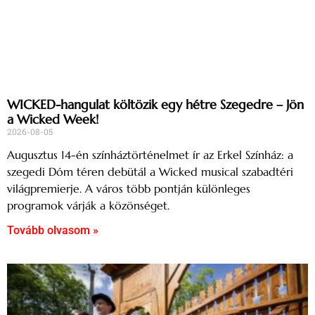
WICKED-hangulat költözik egy hétre Szegedre – Jön
a Wicked Week!
2026-08-05
Augusztus 14-én színháztörténelmet ír az Erkel Színház: a
szegedi Dóm téren debütál a Wicked musical szabadtéri
világpremierje. A város több pontján különleges
programok várják a közönséget.
Tovább olvasom »