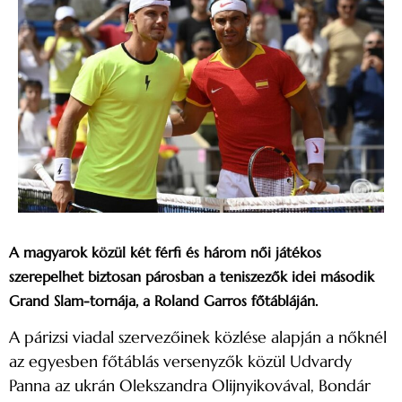
A magyarok közül két férfi és három női játékos
szerepelhet biztosan párosban a teniszezők idei második
Grand Slam-tornája, a Roland Garros főtábláján.
A párizsi viadal szervezőinek közlése alapján a nőknél
az egyesben főtáblás versenyzők közül Udvardy
Panna az ukrán Olekszandra Olijnyikovával, Bondár