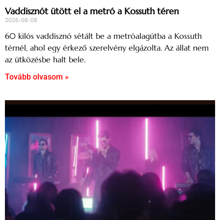
Vaddisznót ütött el a metró a Kossuth téren
2026-08-08
60 kilós vaddisznó sétált be a metróalagútba a Kossuth
térnél, ahol egy érkező szerelvény elgázolta. Az állat nem
az ütközésbe halt bele.
Tovább olvasom »