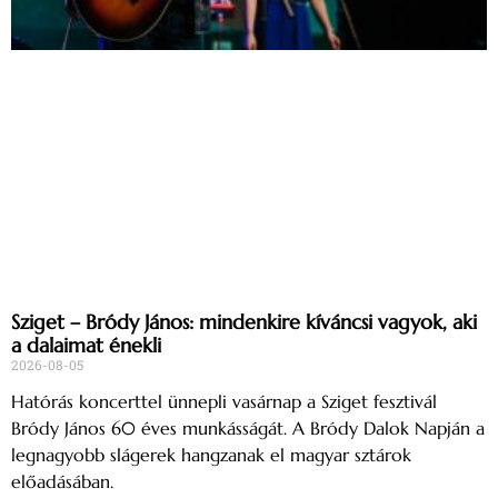
Sziget – Bródy János: mindenkire kíváncsi vagyok, aki
a dalaimat énekli
2026-08-05
Hatórás koncerttel ünnepli vasárnap a Sziget fesztivál
Bródy János 60 éves munkásságát. A Bródy Dalok Napján a
legnagyobb slágerek hangzanak el magyar sztárok
előadásában.