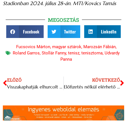
Stadionban 2024. július 28-án. MTI/Kovács Tamás
MEGOSZTÁS
Facebook
Twitter
LinkedIn
Fucsovics Márton
,
magyar sztárok
,
Marozsán Fábián
,
Roland Garros
,
Stollár Fanny
,
tenisz
,
tenisztorna
,
Udvardy
Panna
ELŐZŐ
KÖVETKEZŐ
Visszakaphatják elhurcolt kincseiket a francia gyarmatok
Előfizetés nélkül elérhető A Király májusban az RTL+-on