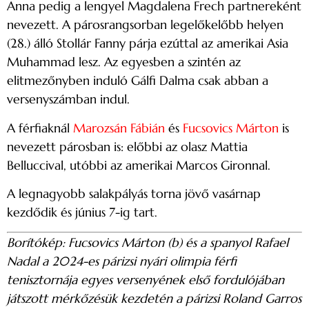
Anna pedig a lengyel Magdalena Frech partnereként
nevezett. A párosrangsorban legelőkelőbb helyen
(28.) álló Stollár Fanny párja ezúttal az amerikai Asia
Muhammad lesz. Az egyesben a szintén az
elitmezőnyben induló Gálfi Dalma csak abban a
versenyszámban indul.
A férfiaknál
Marozsán Fábián
és
Fucsovics Márton
is
nevezett párosban is: előbbi az olasz Mattia
Belluccival, utóbbi az amerikai Marcos Gironnal.
A legnagyobb salakpályás torna jövő vasárnap
kezdődik és június 7-ig tart.
Borítókép: Fucsovics Márton (b) és a spanyol Rafael
Nadal a 2024-es párizsi nyári olimpia férfi
tenisztornája egyes versenyének első fordulójában
játszott mérkőzésük kezdetén a párizsi Roland Garros