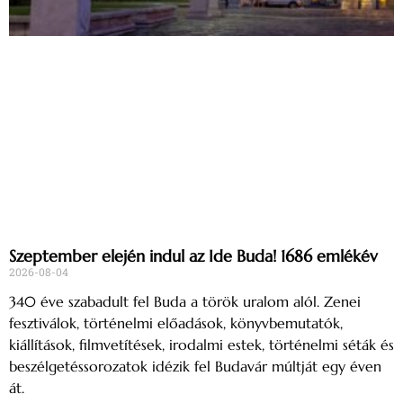
Szeptember elején indul az Ide Buda! 1686 emlékév
2026-08-04
340 éve szabadult fel Buda a török uralom alól. Zenei
fesztiválok, történelmi előadások, könyvbemutatók,
kiállítások, filmvetítések, irodalmi estek, történelmi séták és
beszélgetéssorozatok idézik fel Budavár múltját egy éven
át.