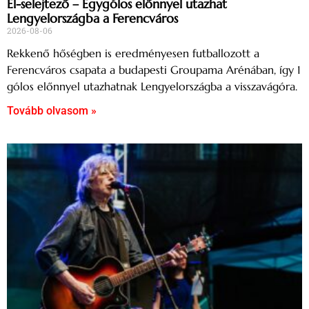
El-selejtező – Egygólos előnnyel utazhat
Lengyelországba a Ferencváros
2026-08-06
Rekkenő hőségben is eredményesen futballozott a
Ferencváros csapata a budapesti Groupama Arénában, így 1
gólos előnnyel utazhatnak Lengyelországba a visszavágóra.
Tovább olvasom »