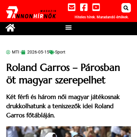
Hiteles hírek. Maradandó értékek.
MTI -
2026-05-15
Sport
Roland Garros – Párosban
öt magyar szerepelhet
Két férfi és három női magyar játékosnak
drukkolhatunk a teniszezők idei Roland
Garros főtábláján.