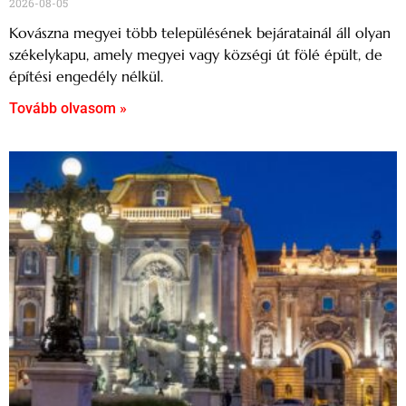
2026-08-05
Kovászna megyei több településének bejáratainál áll olyan
székelykapu, amely megyei vagy községi út fölé épült, de
építési engedély nélkül.
Tovább olvasom »