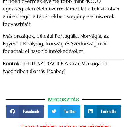
minden gyermek évente több mint 4000
egészségtelen élelmiszerreklámot lát a televízióban,
ami elősegíti a tápértékben szegény élelmiszerek
fogyasztását.
Más országok, például Portugália, Norvégia, az
Egyesült Királyság, Írország és Svédország már
fogadtak el hasonló intézkedéseket.
Borítókép: ILLUSZTRÁCIÓ: A Gran Via sugárút
Madridban (Forrás: Pixabay)
MEGOSZTÁS
Facebook
Twitter
LinkedIn
Fogyasztóvédelem
,
gazdaság
,
gyermekvédelem
,