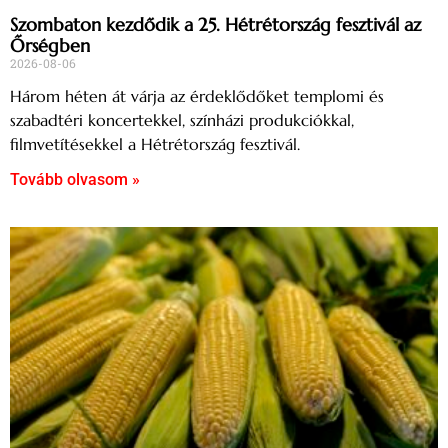
Szombaton kezdődik a 25. Hétrétország fesztivál az
Őrségben
2026-08-06
Három héten át várja az érdeklődőket templomi és
szabadtéri koncertekkel, színházi produkciókkal,
filmvetítésekkel a Hétrétország fesztivál.
Tovább olvasom »