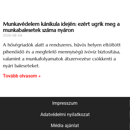
Munkavédelem kánikula idején: ezért ugrik meg a
munkabalesetek száma nyáron
2026-08-04
A hőségriadók alatt a rendszeres, hűvös helyen eltöltött
pihenőidő és a megfelelő mennyiségű ivóvíz biztosítása,
valamint a munkafolyamatok átszervezése csökkenti a
nyári baleseteket.
Tovább olvasom »
Impresszum
Adatvédelmi nyilatkozat
Média ajánlat