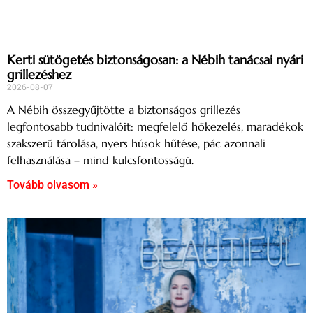
Kerti sütögetés biztonságosan: a Nébih tanácsai nyári
grillezéshez
2026-08-07
A Nébih összegyűjtötte a biztonságos grillezés
legfontosabb tudnivalóit: megfelelő hőkezelés, maradékok
szakszerű tárolása, nyers húsok hűtése, pác azonnali
felhasználása – mind kulcsfontosságú.
Tovább olvasom »