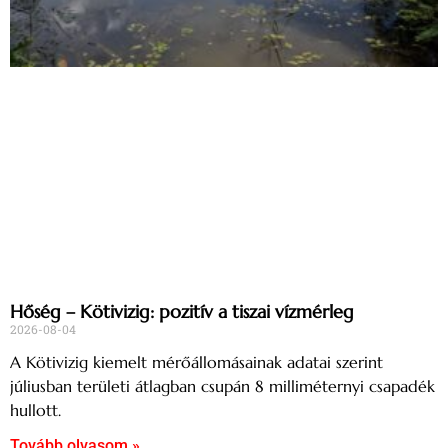
Hőség – Kötivizig: pozitív a tiszai vízmérleg
2026-08-04
A Kötivizig kiemelt mérőállomásainak adatai szerint
júliusban területi átlagban csupán 8 milliméternyi csapadék
hullott.
Tovább olvasom »