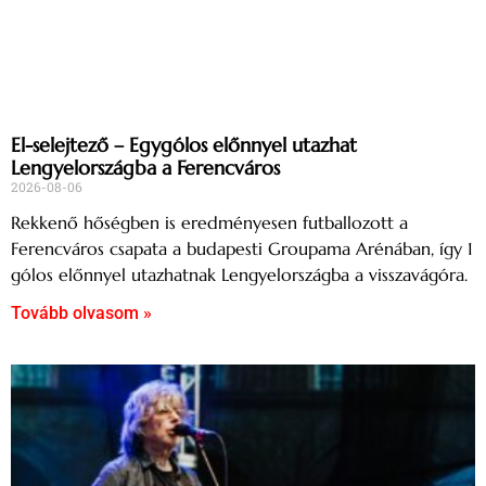
El-selejtező – Egygólos előnnyel utazhat
Lengyelországba a Ferencváros
2026-08-06
Rekkenő hőségben is eredményesen futballozott a
Ferencváros csapata a budapesti Groupama Arénában, így 1
gólos előnnyel utazhatnak Lengyelországba a visszavágóra.
Tovább olvasom »