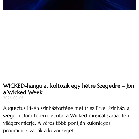
WICKED-hangulat költözik egy hétre Szegedre – Jön
a Wicked Week!
2026-08-05
Augusztus 14-én színháztörténelmet ír az Erkel Színház: a
szegedi Dóm téren debütál a Wicked musical szabadtéri
világpremierje. A város több pontján különleges
programok várják a közönséget.