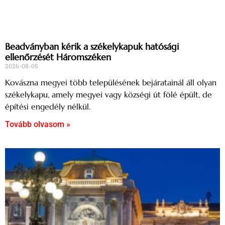
Beadványban kérik a székelykapuk hatósági
ellenőrzését Háromszéken
2026-08-05
Kovászna megyei több településének bejáratainál áll olyan
székelykapu, amely megyei vagy községi út fölé épült, de
építési engedély nélkül.
Tovább olvasom »