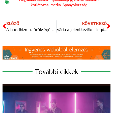
korlátozás
,
média
,
Spanyolország
ELŐZŐ
KÖVETKEZŐ
A buddhizmus örökségéről rendeznek konferenciát Budapesten
Várja a jelentkezőket legújabb projektjéhez az Erkel Színház
További cikkek