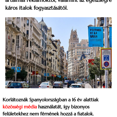
ártalmas reklámoktól, valamint az egészségre
káros italok fogyasztásától.
Korlátoznák Spanyolországban a 16 év alattiak
közösségi média
használatát, így bizonyos
felületekhez nem férnének hozzá a fiatalok.