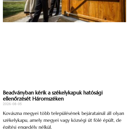
Beadványban kérik a székelykapuk hatósági
ellenőrzését Háromszéken
2026-08-05
Kovászna megyei több településének bejáratainál áll olyan
székelykapu, amely megyei vagy községi út fölé épült, de
építési engedély nélkül.