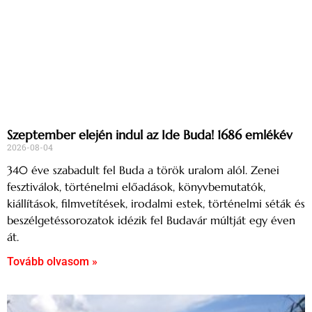
Szeptember elején indul az Ide Buda! 1686 emlékév
2026-08-04
340 éve szabadult fel Buda a török uralom alól. Zenei
fesztiválok, történelmi előadások, könyvbemutatók,
kiállítások, filmvetítések, irodalmi estek, történelmi séták és
beszélgetéssorozatok idézik fel Budavár múltját egy éven
át.
Tovább olvasom »