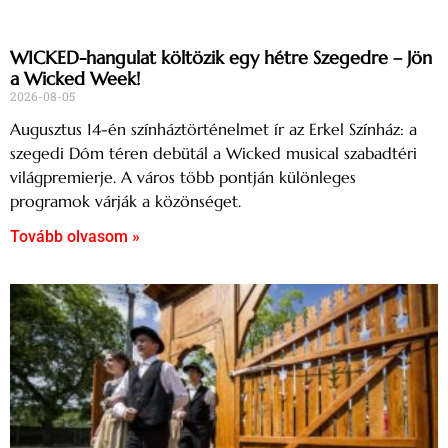
WICKED-hangulat költözik egy hétre Szegedre – Jön
a Wicked Week!
2026-08-05
Augusztus 14-én színháztörténelmet ír az Erkel Színház: a
szegedi Dóm téren debütál a Wicked musical szabadtéri
világpremierje. A város több pontján különleges
programok várják a közönséget.
Tovább olvasom »