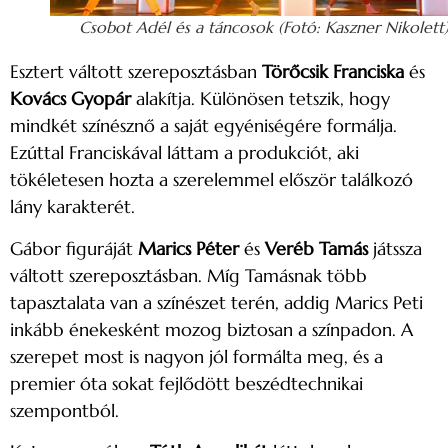
Csobot Adél és a táncosok (Fotó: Kaszner Nikolett
Esztert váltott szereposztásban
Törőcsik Franciska
és
Kovács Gyopár
alakítja. Különösen tetszik, hogy
mindkét színésznő a saját egyéniségére formálja.
Ezúttal Franciskával láttam a produkciót, aki
tökéletesen hozta a szerelemmel először találkozó
lány karakterét.
Gábor figuráját
Marics Péter
és
Veréb Tamás
játssza
váltott szereposztásban. Míg Tamásnak több
tapasztalata van a színészet terén, addig Marics Peti
inkább énekesként mozog biztosan a színpadon. A
szerepet most is nagyon jól formálta meg, és a
premier óta sokat fejlődött beszédtechnikai
szempontból.