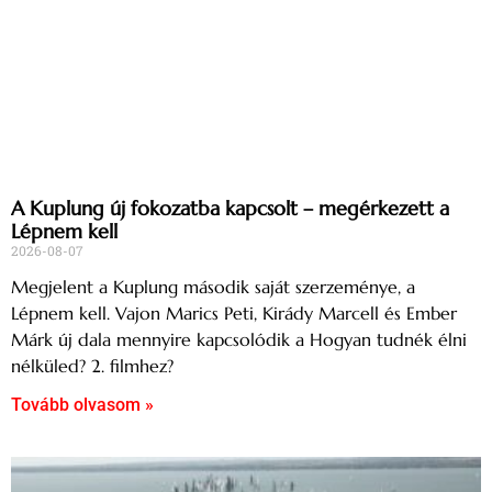
A Kuplung új fokozatba kapcsolt – megérkezett a
Lépnem kell
2026-08-07
Megjelent a Kuplung második saját szerzeménye, a
Lépnem kell. Vajon Marics Peti, Kirády Marcell és Ember
Márk új dala mennyire kapcsolódik a Hogyan tudnék élni
nélküled? 2. filmhez?
Tovább olvasom »