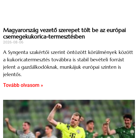
Magyarország vezető szerepet tölt be az európai
csemegekukorica-termesztésben
2026-08-06
A Syngenta szakértői szerint öntözött körülmények között
a kukoricatermesztés továbbra is stabil bevételi forrást
jelent a gazdálkodóknak, munkájuk európai szinten is
jelentős.
Tovább olvasom »