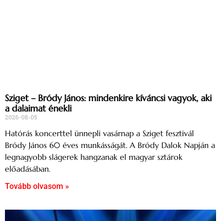
Sziget – Bródy János: mindenkire kíváncsi vagyok, aki
a dalaimat énekli
2026-08-05
Hatórás koncerttel ünnepli vasárnap a Sziget fesztivál
Bródy János 60 éves munkásságát. A Bródy Dalok Napján a
legnagyobb slágerek hangzanak el magyar sztárok
előadásában.
Tovább olvasom »