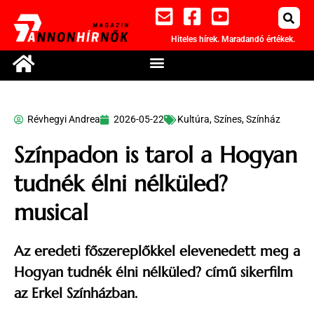
Hiteles hírek. Maradandó értékek.
Révhegyi Andrea
2026-05-22
Kultúra
,
Színes
,
Színház
Színpadon is tarol a Hogyan
tudnék élni nélküled?
musical
Az eredeti főszereplőkkel elevenedett meg a
Hogyan tudnék élni nélküled? című sikerfilm
az Erkel Színházban.