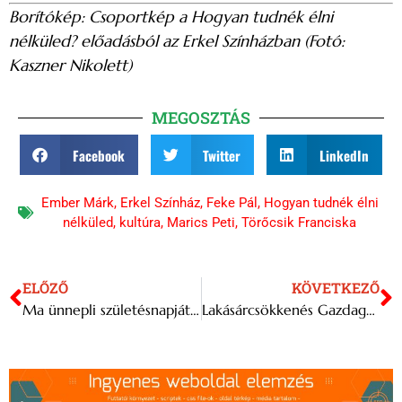
Borítókép: Csoportkép a Hogyan tudnék élni
nélküled? előadásból az Erkel Színházban (Fotó:
Kaszner Nikolett)
MEGOSZTÁS
Facebook
Twitter
LinkedIn
Ember Márk
,
Erkel Színház
,
Feke Pál
,
Hogyan tudnék élni
nélküled
,
kultúra
,
Marics Peti
,
Törőcsik Franciska
ELŐZŐ
KÖVETKEZŐ
Ma ünnepli születésnapját Szolnoki Péter énekes
Lakásárcsökkenés Gazdagréten- Megtörtént a hihetetlen!