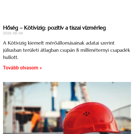
Hőség – Kötivizig: pozitív a tiszai vízmérleg
2026-08-04
A Kötivizig kiemelt mérőállomásainak adatai szerint
júliusban területi átlagban csupán 8 milliméternyi csapadék
hullott.
Tovább olvasom »