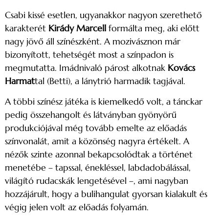
Csabi kissé esetlen, ugyanakkor nagyon szerethető
karakterét
Kirády Marcell
formálta meg, aki előtt
nagy jövő áll színészként. A mozivásznon már
bizonyított, tehetségét most a színpadon is
megmutatta. Imádnivaló párost alkotnak
Kovács
Harmat
tal (Betti), a lánytrió harmadik tagjával.
A többi színész játéka is kiemelkedő volt, a tánckar
pedig összehangolt és látványban gyönyörű
produkciójával még tovább emelte az előadás
színvonalát, amit a közönség nagyra értékelt. A
nézők szinte azonnal bekapcsolódtak a történet
menetébe – tapssal, énekléssel, labdadobálással,
világító rudacskák lengetésével –, ami nagyban
hozzájárult, hogy a bulihangulat gyorsan kialakult és
végig jelen volt az előadás folyamán.