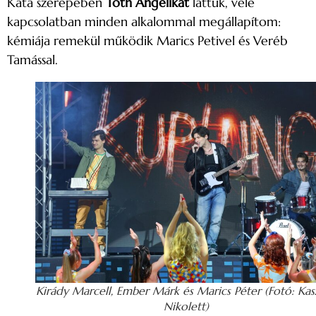
Kata szerepében
Tóth Angelikát
láttuk, vele
kapcsolatban minden alkalommal megállapítom:
kémiája remekül működik Marics Petivel és Veréb
Tamással.
Kirády Marcell, Ember Márk és Marics Péter (Fotó: Kas
Nikolett)