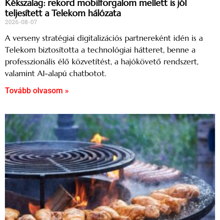
Kékszalag: rekord mobilforgalom mellett is jól
teljesített a Telekom hálózata
2026-08-07
A verseny stratégiai digitalizációs partnereként idén is a
Telekom biztosította a technológiai hátteret, benne a
professzionális élő közvetítést, a hajókövető rendszert,
valamint AI-alapú chatbotot.
Tovább olvasom »