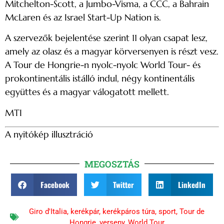
Mitchelton-Scott, a Jumbo-Visma, a CCC, a Bahrain
McLaren és az Israel Start-Up Nation is.
A szervezők bejelentése szerint 11 olyan csapat lesz,
amely az olasz és a magyar körversenyen is részt vesz.
A Tour de Hongrie-n nyolc-nyolc World Tour- és
prokontinentális istálló indul, négy kontinentális
együttes és a magyar válogatott mellett.
MTI
A nyitókép illusztráció
MEGOSZTÁS
Facebook
Twitter
LinkedIn
Giro d'Italia
,
kerékpár
,
kerékpáros túra
,
sport
,
Tour de
Hongrie
,
verseny
,
World Tour