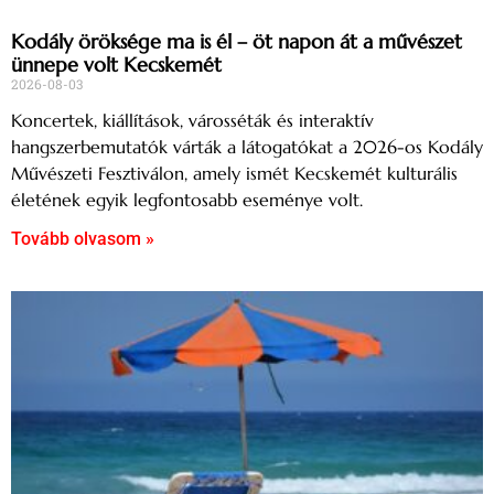
Kodály öröksége ma is él – öt napon át a művészet
ünnepe volt Kecskemét
2026-08-03
Koncertek, kiállítások, városséták és interaktív
hangszerbemutatók várták a látogatókat a 2026-os Kodály
Művészeti Fesztiválon, amely ismét Kecskemét kulturális
életének egyik legfontosabb eseménye volt.
Tovább olvasom »