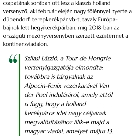
csapatának sorában ott lesz a klasszis holland
versenyző, aki február elején nagy fölénnyel nyerte a
dübendorfi terepkerékpár vb-t, tavaly Európa-
bajnok lett hegyikerékpárban, míg 2018-ban az
országúti mezőnyversenyben szerzett ezüstérmet a
kontinensviadalon.
Szilasi László, a Tour de Hongrie
versenyigazgatója elmondta:
továbbra is tárgyalnak az
Alpecin-Fenix vezérkarával Van
der Poel indulásáról, amely attól
is függ, hogy a holland
kerékpáros idei nagy céljainak
megvalósításához illik-e majd a
magyar viadal, amelyet május 13.