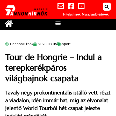
Hiteles hírek. Maradandó értékek.
PannonHírnök
2020-03-05
Sport
Tour de Hongrie – Indul a
terepkerékpáros
világbajnok csapata
Tavaly négy prokontinentális istálló vett részt
a viadalon, idén immár hat, míg az élvonalat
jelentő World Tourból hét csapat jelezte