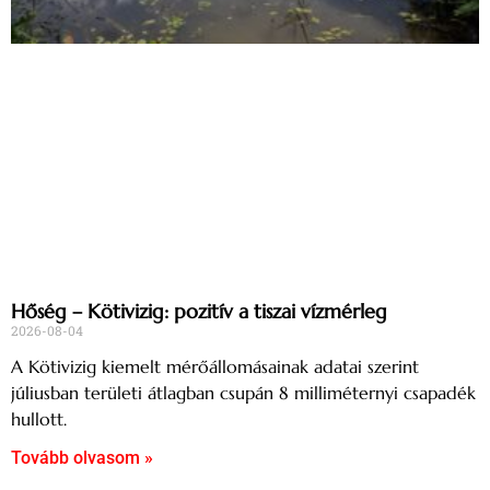
Hőség – Kötivizig: pozitív a tiszai vízmérleg
2026-08-04
A Kötivizig kiemelt mérőállomásainak adatai szerint
júliusban területi átlagban csupán 8 milliméternyi csapadék
hullott.
Tovább olvasom »