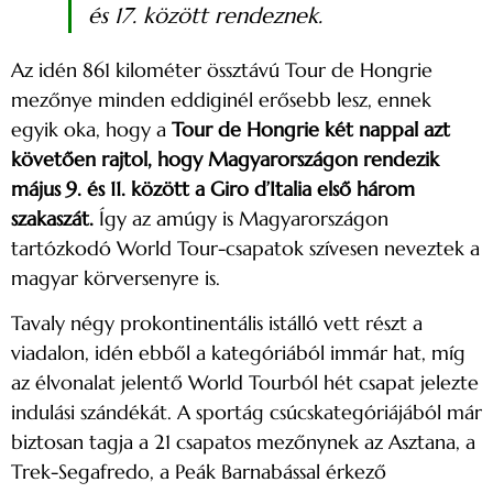
és 17. között rendeznek.
Az idén 861 kilométer össztávú Tour de Hongrie
mezőnye minden eddiginél erősebb lesz, ennek
egyik oka, hogy a
Tour de Hongrie két nappal azt
követően rajtol, hogy Magyarországon rendezik
május 9. és 11. között a Giro d’Italia első három
szakaszát.
Így az amúgy is Magyarországon
tartózkodó World Tour-csapatok szívesen neveztek a
magyar körversenyre is.
Tavaly négy prokontinentális istálló vett részt a
viadalon, idén ebből a kategóriából immár hat, míg
az élvonalat jelentő World Tourból hét csapat jelezte
indulási szándékát. A sportág csúcskategóriájából már
biztosan tagja a 21 csapatos mezőnynek az Asztana, a
Trek-Segafredo, a Peák Barnabással érkező