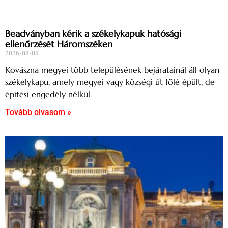
Beadványban kérik a székelykapuk hatósági
ellenőrzését Háromszéken
2026-08-05
Kovászna megyei több településének bejáratainál áll olyan
székelykapu, amely megyei vagy községi út fölé épült, de
építési engedély nélkül.
Tovább olvasom »