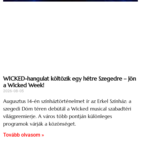
WICKED-hangulat költözik egy hétre Szegedre – Jön
a Wicked Week!
2026-08-05
Augusztus 14-én színháztörténelmet ír az Erkel Színház: a
szegedi Dóm téren debütál a Wicked musical szabadtéri
világpremierje. A város több pontján különleges
programok várják a közönséget.
Tovább olvasom »