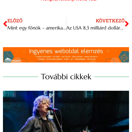
ELŐZŐ
KÖVETKEZŐ
Mint egy főnök – amerikai vígjáték
Az USA 8,3 milliárd dollárt fordít a vírusellenes harcra
További cikkek