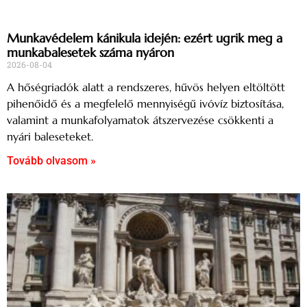
Munkavédelem kánikula idején: ezért ugrik meg a
munkabalesetek száma nyáron
2026-08-04
A hőségriadók alatt a rendszeres, hűvös helyen eltöltött
pihenőidő és a megfelelő mennyiségű ivóvíz biztosítása,
valamint a munkafolyamatok átszervezése csökkenti a
nyári baleseteket.
Tovább olvasom »