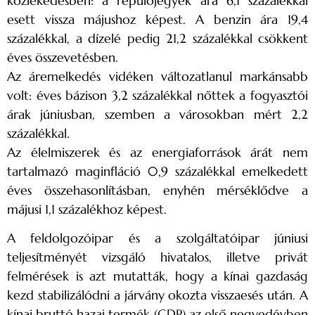
közlekedésben: a repülőjegyek ára 6,1 százalékkal
esett vissza májushoz képest. A benzin ára 19,4
százalékkal, a dízelé pedig 21,2 százalékkal csökkent
éves összevetésben.
Az áremelkedés vidéken változatlanul markánsabb
volt: éves bázison 3,2 százalékkal nőttek a fogyasztói
árak júniusban, szemben a városokban mért 2,2
százalékkal.
Az élelmiszerek és az energiaforrások árát nem
tartalmazó maginfláció 0,9 százalékkal emelkedett
éves összehasonlításban, enyhén mérséklődve a
májusi 1,1 százalékhoz képest.
A feldolgozóipar és a szolgáltatóipar júniusi
teljesítményét vizsgáló hivatalos, illetve privát
felmérések is azt mutatták, hogy a kínai gazdaság
kezd stabilizálódni a járvány okozta visszaesés után. A
kínai bruttó hazai termék (GDP) az első negyedévben