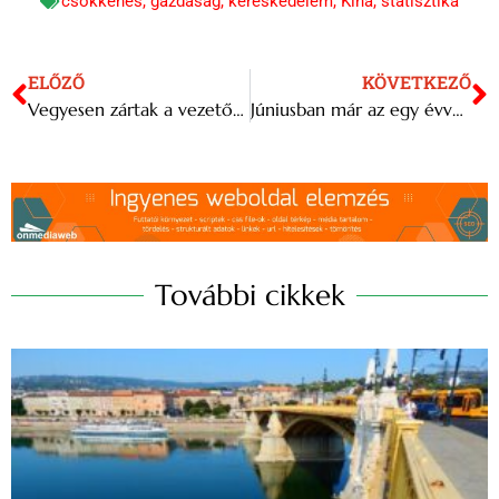
csökkenés
,
gazdaság
,
kereskedelem
,
Kína
,
statisztika
ELŐZŐ
KÖVETKEZŐ
Vegyesen zártak a vezető részvények a magyar tőzsdén
Júniusban már az egy évvel ezelőtti aktivitás volt jellemző az ingatlanpiacon a Duna House szerint
További cikkek