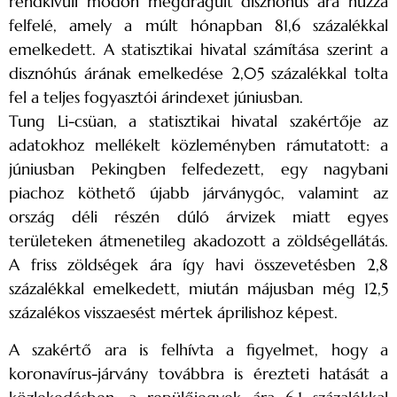
rendkívüli módon megdrágult disznóhús ára húzza
felfelé, amely a múlt hónapban 81,6 százalékkal
emelkedett. A statisztikai hivatal számítása szerint a
disznóhús árának emelkedése 2,05 százalékkal tolta
fel a teljes fogyasztói árindexet júniusban.
Tung Li-csüan, a statisztikai hivatal szakértője az
adatokhoz mellékelt közleményben rámutatott: a
júniusban Pekingben felfedezett, egy nagybani
piachoz köthető újabb járványgóc, valamint az
ország déli részén dúló árvizek miatt egyes
területeken átmenetileg akadozott a zöldségellátás.
A friss zöldségek ára így havi összevetésben 2,8
százalékkal emelkedett, miután májusban még 12,5
százalékos visszaesést mértek áprilishoz képest.
A szakértő ara is felhívta a figyelmet, hogy a
koronavírus-járvány továbbra is érezteti hatását a