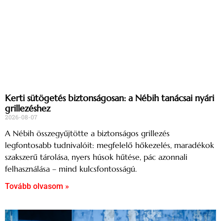
Kerti sütögetés biztonságosan: a Nébih tanácsai nyári
grillezéshez
2026-08-07
A Nébih összegyűjtötte a biztonságos grillezés
legfontosabb tudnivalóit: megfelelő hőkezelés, maradékok
szakszerű tárolása, nyers húsok hűtése, pác azonnali
felhasználása – mind kulcsfontosságú.
Tovább olvasom »