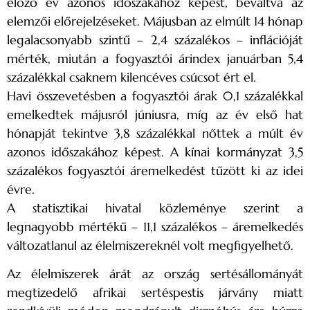
előző év azonos időszakához képest, beváltva az
elemzői előrejelzéseket. Májusban az elmúlt 14 hónap
legalacsonyabb szintű – 2,4 százalékos – inflációját
mérték, miután a fogyasztói árindex januárban 5,4
százalékkal csaknem kilencéves csúcsot ért el.
Havi összevetésben a fogyasztói árak 0,1 százalékkal
emelkedtek májusról júniusra, míg az év első hat
hónapját tekintve 3,8 százalékkal nőttek a múlt év
azonos időszakához képest. A kínai kormányzat 3,5
százalékos fogyasztói áremelkedést tűzött ki az idei
évre.
A statisztikai hivatal közleménye szerint a
legnagyobb mértékű – 11,1 százalékos – áremelkedés
változatlanul az élelmiszereknél volt megfigyelhető.
Az élelmiszerek árát az ország sertésállományát
megtizedelő afrikai sertéspestis járvány miatt