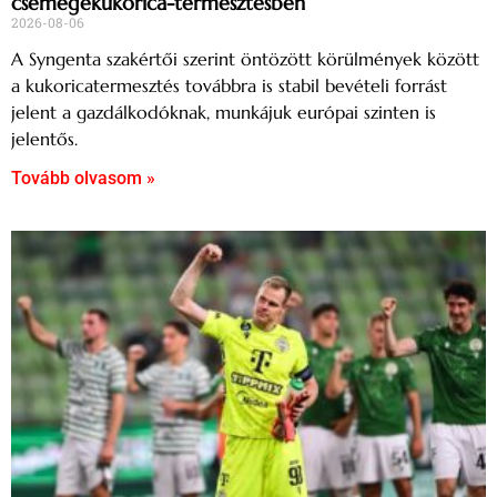
csemegekukorica-termesztésben
2026-08-06
A Syngenta szakértői szerint öntözött körülmények között
a kukoricatermesztés továbbra is stabil bevételi forrást
jelent a gazdálkodóknak, munkájuk európai szinten is
jelentős.
Tovább olvasom »