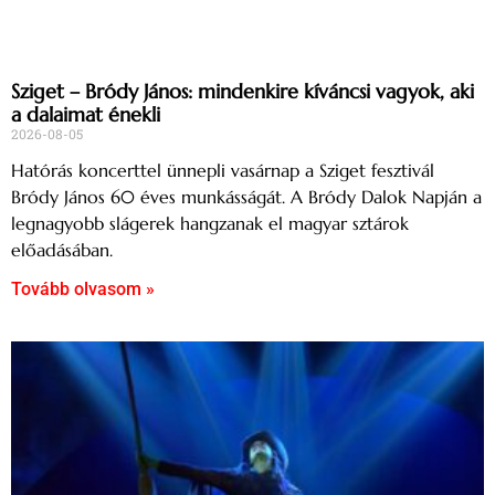
Sziget – Bródy János: mindenkire kíváncsi vagyok, aki
a dalaimat énekli
2026-08-05
Hatórás koncerttel ünnepli vasárnap a Sziget fesztivál
Bródy János 60 éves munkásságát. A Bródy Dalok Napján a
legnagyobb slágerek hangzanak el magyar sztárok
előadásában.
Tovább olvasom »