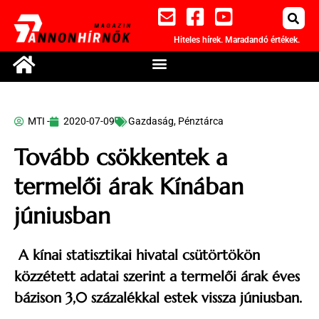
Hiteles hírek. Maradandó értékek.
MTI -
2020-07-09
Gazdaság
,
Pénztárca
Tovább csökkentek a
termelői árak Kínában
júniusban
A kínai statisztikai hivatal csütörtökön
közzétett adatai szerint a termelői árak éves
bázison 3,0 százalékkal estek vissza júniusban.