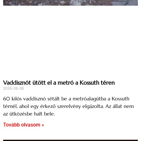
Vaddisznót ütött el a metró a Kossuth téren
2026-08-08
60 kilós vaddisznó sétált be a metróalagútba a Kossuth
térnél, ahol egy érkező szerelvény elgázolta. Az állat nem
az ütközésbe halt bele.
Tovább olvasom »