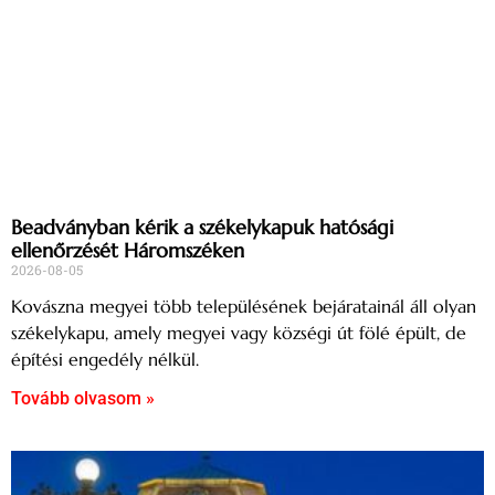
Beadványban kérik a székelykapuk hatósági
ellenőrzését Háromszéken
2026-08-05
Kovászna megyei több településének bejáratainál áll olyan
székelykapu, amely megyei vagy községi út fölé épült, de
építési engedély nélkül.
Tovább olvasom »