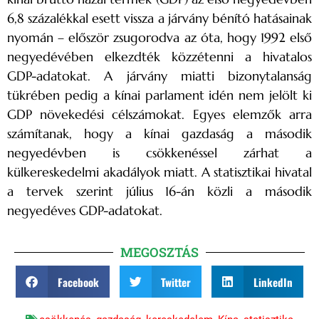
6,8 százalékkal esett vissza a járvány bénító hatásainak
nyomán – először zsugorodva az óta, hogy 1992 első
negyedévében elkezdték közzétenni a hivatalos
GDP-adatokat. A járvány miatti bizonytalanság
tükrében pedig a kínai parlament idén nem jelölt ki
GDP növekedési célszámokat. Egyes elemzők arra
számítanak, hogy a kínai gazdaság a második
negyedévben is csökkenéssel zárhat a
külkereskedelmi akadályok miatt. A statisztikai hivatal
a tervek szerint július 16-án közli a második
negyedéves GDP-adatokat.
MEGOSZTÁS
Facebook
Twitter
LinkedIn