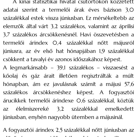
A kínai statisztikai hivatal csütörtökön közzétett
adatai szerint a termelői árak éves bázison 3,0
százalékkal estek vissza júniusban. Ez mérsékeltebb az
elemzők által várt 3,2 százalékos, valamint az áprilisi
3,7 százalékos árcsökkenésnél. Havi összevetésben a
termelői árindex 0,4 százalékkal nőtt májusról
júniusra, az év első hat hónapjában 1,9 százalékkal
csökkent a tavalyi év azonos időszakához képest.
A legmarkánsabb – 39,1 százalékos – visszaesést a
kőolaj és gáz árait illetően regisztrálták a múlt
hónapban, ám ez javulásnak számít a májusi 57,6
százalékos árcsökkenéshez képest. A fogyasztói
árucikkek termelői árindexe 0,6 százalékkal, köztük
az élelmiszereké 3,2 százalékkal emelkedett
júniusban, enyhén nagyobb ütemben a májusinál.
A fogyasztói árindex 2,5 százalékkal nőtt júniusban az