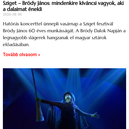
Sziget – Bródy János: mindenkire kíváncsi vagyok, aki
a dalaimat énekli
2026-08-05
Hatórás koncerttel ünnepli vasárnap a Sziget fesztivál
Bródy János 60 éves munkásságát. A Bródy Dalok Napján a
legnagyobb slágerek hangzanak el magyar sztárok
előadásában.
Tovább olvasom »