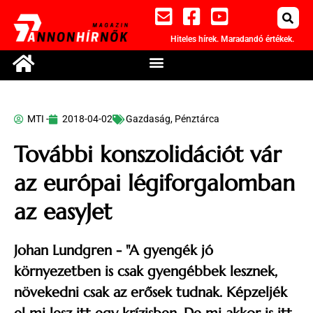
Hiteles hírek. Maradandó értékek.
MTI -
2018-04-02
Gazdaság
,
Pénztárca
További konszolidációt vár
az európai légiforgalomban
az easyJet
Johan Lundgren - "A gyengék jó
környezetben is csak gyengébbek lesznek,
növekedni csak az erősek tudnak. Képzeljék