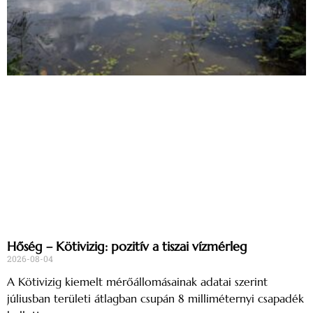
Hőség – Kötivizig: pozitív a tiszai vízmérleg
2026-08-04
A Kötivizig kiemelt mérőállomásainak adatai szerint
júliusban területi átlagban csupán 8 milliméternyi csapadék