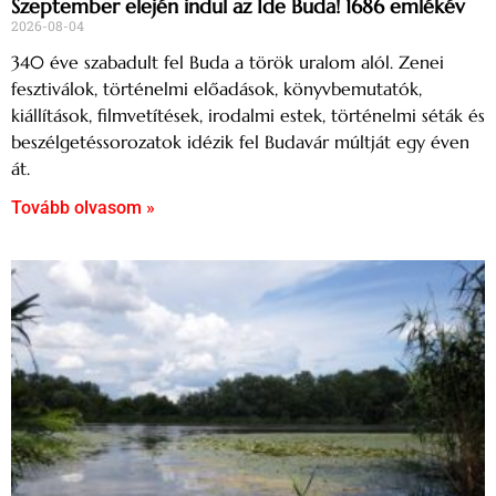
Szeptember elején indul az Ide Buda! 1686 emlékév
2026-08-04
340 éve szabadult fel Buda a török uralom alól. Zenei
fesztiválok, történelmi előadások, könyvbemutatók,
kiállítások, filmvetítések, irodalmi estek, történelmi séták és
beszélgetéssorozatok idézik fel Budavár múltját egy éven
át.
Tovább olvasom »