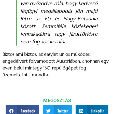
van győződve róla, hogy kedvező
légügyi megállapodás jön majd
létre az EU és Nagy-Britannia
között. Semmiféle közlekedési
fennakadásra vagy járattörlésre
nem fog sor kerülni.
Biztos ami biztos, az easyJet uniós működési
engedélyért folyamodott Ausztriában, ahonnan egy
éven belül mintegy 130 repülőgépet fog
üzemeltetni – mondta.
MEGOSZTÁS
Facebook
Twitter
LinkedIn