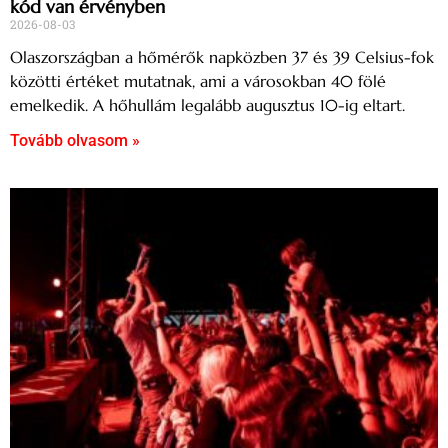
kód van érvényben
2026-08-03
Olaszországban a hőmérők napközben 37 és 39 Celsius-fok
közötti értéket mutatnak, ami a városokban 40 fölé
emelkedik. A hőhullám legalább augusztus 10-ig eltart.
Tovább olvasom »