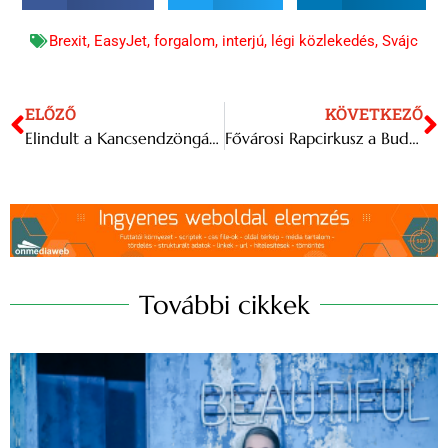
Brexit
,
EasyJet
,
forgalom
,
interjú
,
légi közlekedés
,
Svájc
ELŐZŐ
KÖVETKEZŐ
Elindult a Kancsendzöngára Varga Csaba hegymászó
Fővárosi Rapcirkusz a Budapest Parkban júniusban
További cikkek