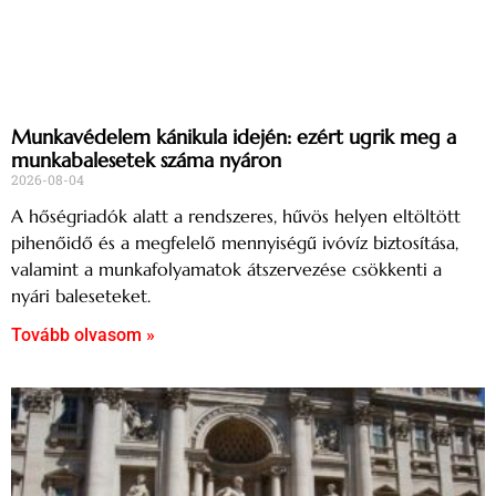
Munkavédelem kánikula idején: ezért ugrik meg a
munkabalesetek száma nyáron
2026-08-04
A hőségriadók alatt a rendszeres, hűvös helyen eltöltött
pihenőidő és a megfelelő mennyiségű ivóvíz biztosítása,
valamint a munkafolyamatok átszervezése csökkenti a
nyári baleseteket.
Tovább olvasom »