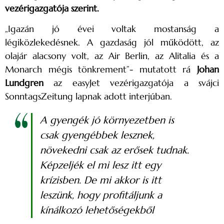
vezérigazgatója szerint.
„Igazán jó évei voltak mostanság a
légiközlekedésnek. A gazdaság jól működött, az
olajár alacsony volt, az Air Berlin, az Alitalia és a
Monarch mégis tönkrement”- mutatott rá
Johan
Lundgren
az easyJet vezérigazgatója a svájci
SonntagsZeitung lapnak adott interjúban.
A gyengék jó környezetben is
csak gyengébbek lesznek,
növekedni csak az erősek tudnak.
Képzeljék el mi lesz itt egy
krízisben. De mi akkor is itt
leszünk, hogy profitáljunk a
kínálkozó lehetőségekből