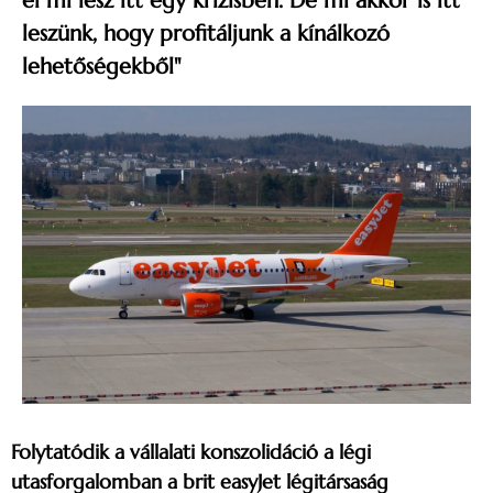
el mi lesz itt egy krízisben. De mi akkor is itt
leszünk, hogy profitáljunk a kínálkozó
lehetőségekből"
Folytatódik a vállalati konszolidáció a légi
utasforgalomban a brit easyJet légitársaság