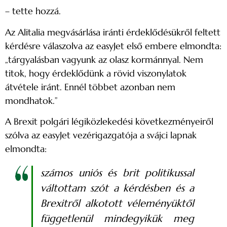
– tette hozzá.
Az Alitalia megvásárlása iránti érdeklődésükről feltett
kérdésre válaszolva az easyJet első embere elmondta:
„tárgyalásban vagyunk az olasz kormánnyal. Nem
titok, hogy érdeklődünk a rövid viszonylatok
átvétele iránt. Ennél többet azonban nem
mondhatok.”
A Brexit polgári légiközlekedési következményeiről
szólva az easyJet vezérigazgatója a svájci lapnak
elmondta:
számos uniós és brit politikussal
váltottam szót a kérdésben és a
Brexitről alkotott véleményüktől
függetlenül mindegyikük meg