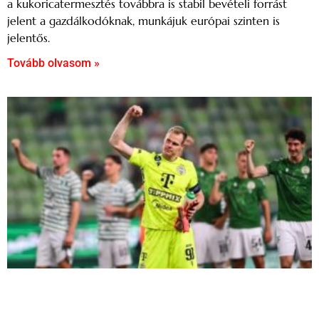
a kukoricatermesztés továbbra is stabil bevételi forrást
jelent a gazdálkodóknak, munkájuk európai szinten is
jelentős.
Tovább olvasom »