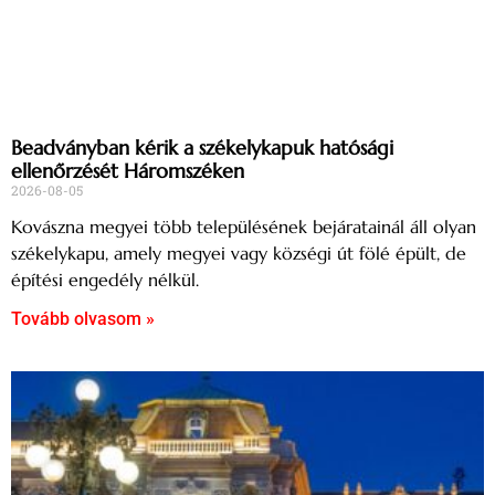
Beadványban kérik a székelykapuk hatósági
ellenőrzését Háromszéken
2026-08-05
Kovászna megyei több településének bejáratainál áll olyan
székelykapu, amely megyei vagy községi út fölé épült, de
építési engedély nélkül.
Tovább olvasom »