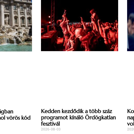
Kedden kezdődik a több száz
Ko
ágban
programot kínáló Ördögkatlan
na
l vörös kód
fesztivál
vo
2026-08-03
202