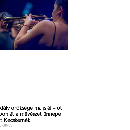
dály öröksége ma is él – öt
pon át a művészet ünnepe
lt Kecskemét
6-08-03