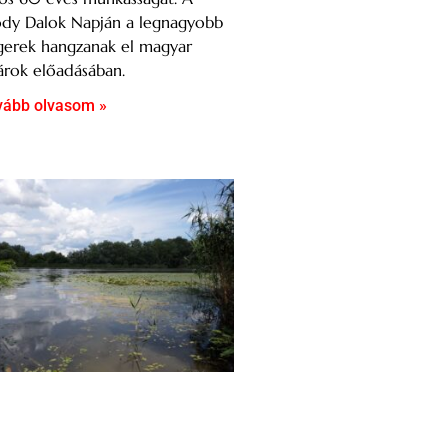
ódy Dalok Napján a legnagyobb
gerek hangzanak el magyar
árok előadásában.
vább olvasom »