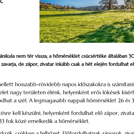
k.
ánikula nem tér vissza, a hőmérséklet csúcsértéke általában 30 
 zavarja, de zápor, zivatar inkább csak a hét elején fordulhat e
llett hosszabb-rövidebb napos időszakokra is számítani 
elet nagy területen élénk, helyenként erős lökések kísér
dhat a szél. A legmagasabb nappali hőmérséklet 26 és 3
sre kell készülni, helyenként fordulhat elő zápor, zivata
s 33 fok közé emelkedik a hőmérséklet.
adozik, csökken a felhőzet. Előfordulhatnak záporok, ziv