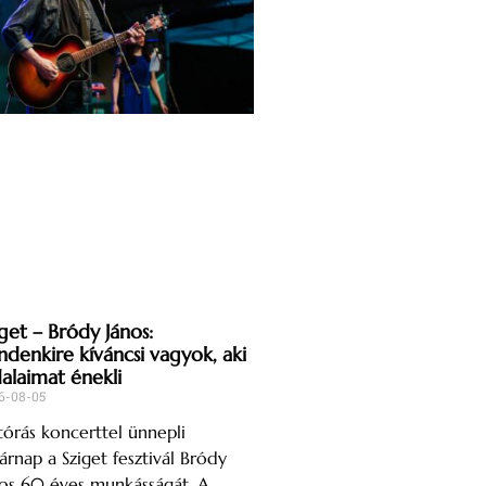
get – Bródy János:
ndenkire kíváncsi vagyok, aki
dalaimat énekli
6-08-05
órás koncerttel ünnepli
árnap a Sziget fesztivál Bródy
os 60 éves munkásságát. A