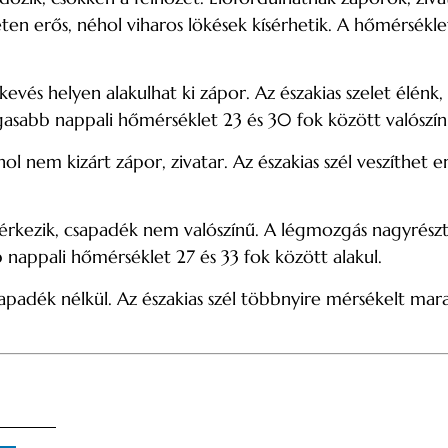
ten erős, néhol viharos lökések kísérhetik. A hőmérséklet
vés helyen alakulhat ki zápor. Az északias szelet élénk, 
gasabb nappali hőmérséklet 23 és 30 fok között valószín
 nem kizárt zápor, zivatar. Az északias szél veszíthet e
érkezik, csapadék nem valószínű. A légmozgás nagyrészt
nappali hőmérséklet 27 és 33 fok között alakul.
apadék nélkül. Az északias szél többnyire mérsékelt mar