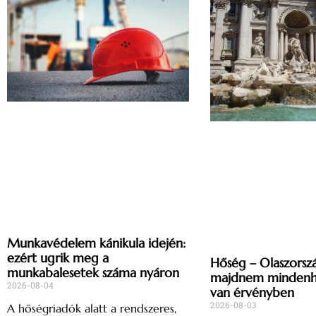
Munkavédelem kánikula idején:
ezért ugrik meg a
Hőség – Olaszorsz
munkabalesetek száma nyáron
majdnem mindenho
2026-08-04
van érvényben
2026-08-03
A hőségriadók alatt a rendszeres,