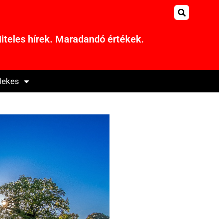
iteles hírek. Maradandó értékek.
dekes