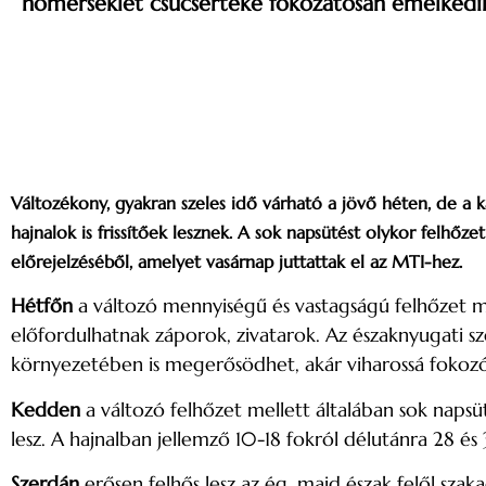
hőmérséklet csúcsértéke fokozatosan emelkedi
Változékony, gyakran szeles idő várható a jövő héten, de a k
hajnalok is frissítőek lesznek. A sok napsütést olykor felhőzet
előrejelzéséből, amelyet vasárnap juttattak el az MTI-hez.
Hétfőn
a változó mennyiségű és vastagságú felhőzet me
előfordulhatnak záporok, zivatarok. Az északnyugati sz
környezetében is megerősödhet, akár viharossá fokozó
Kedden
a változó felhőzet mellett általában sok napsüté
lesz. A hajnalban jellemző 10-18 fokról délutánra 28 é
Szerdán
erősen felhős lesz az ég, majd észak felől szak