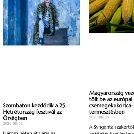
Magyarország vez
tölt be az európai
csemegekukorica-
Szombaton kezdődik a 25.
termesztésben
Hétrétország fesztivál az
2026-08-06
Őrségben
2026-08-06
A Syngenta szakértői
Három héten át várja az