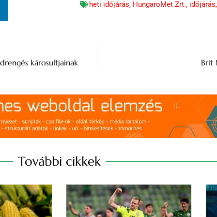
heti időjárás
,
HungaroMet Zrt.
,
időjárás
n
rengés károsultjainak
Brit
További cikkek