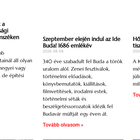
 a
sági
mszéken
Szeptember elején indul az Ide
Hős
Buda! 1686 emlékév
tis
2026-08-04
202
bb
ainál áll olyan
340 éve szabadult fel Buda a török
A K
megyei vagy
uralom alól. Zenei fesztiválok,
mér
, de építési
történelmi előadások,
júl
könyvbemutatók, kiállítások,
mil
filmvetítések, irodalmi estek,
To
történelmi séták és
beszélgetéssorozatok idézik fel
Budavár múltját egy éven át.
Tovább olvasom »