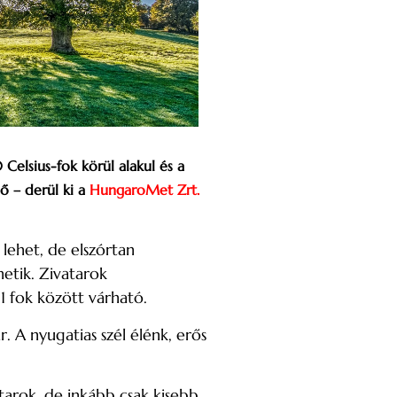
Celsius-fok körül alakul és a
lő – derül ki a
HungaroMet Zrt.
lehet, de elszórtan
hetik. Zivatarok
1 fok között várható.
r. A nyugatias szél élénk, erős
atarok, de inkább csak kisebb