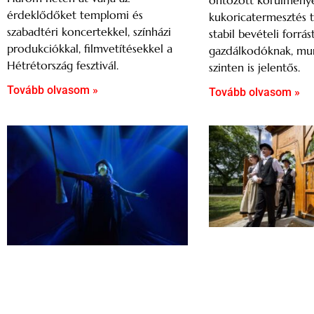
öntözött körülménye
érdeklődőket templomi és
kukoricatermesztés t
szabadtéri koncertekkel, színházi
stabil bevételi forrás
produkciókkal, filmvetítésekkel a
gazdálkodóknak, mu
Hétrétország fesztivál.
szinten is jelentős.
Tovább olvasom »
Tovább olvasom »