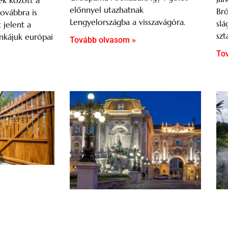
k között a
előnnyel utazhatnak
Br
ovábbra is
Lengyelországba a visszavágóra.
slá
t jelent a
szt
nkájuk európai
Tovább olvasom »
To