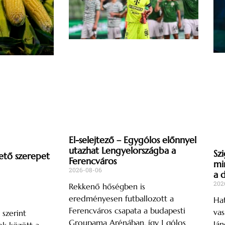
El-selejtező – Egygólos előnnyel
utazhat Lengyelországba a
Szi
ető szerepet
Ferencváros
mi
2026-08-06
a 
202
Rekkenő hőségben is
eredményesen futballozott a
Hat
Ferencváros csapata a budapesti
vas
 szerint
Groupama Arénában, így 1 gólos
Ján