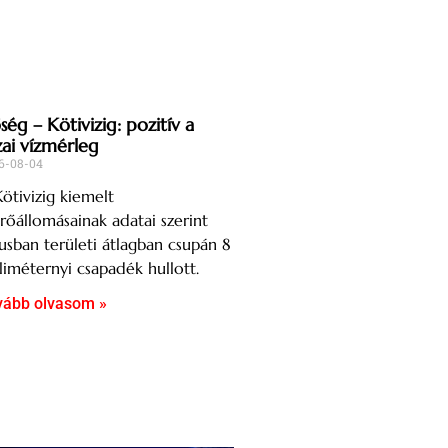
ég – Kötivizig: pozitív a
zai vízmérleg
6-08-04
ötivizig kiemelt
őállomásainak adatai szerint
iusban területi átlagban csupán 8
liméternyi csapadék hullott.
vább olvasom »