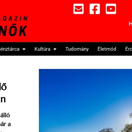
H
énztárca
Kultúra
Tudomány
Életmód
Ér
dő
an
álló
ár a