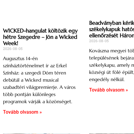
Beadványban kérik
székelykapuk ható
WICKED-hangulat költözik egy
ellenőrzését Háro
hétre Szegedre – Jön a Wicked
2026-08-05
Week!
2026-08-05
Kovászna megyei tö
településének bejárat
Augusztus 14-én
székelykapu, amely 
színháztörténelmet ír az Erkel
községi út fölé épült
Színház: a szegedi Dóm téren
engedély nélkül.
debütál a Wicked musical
szabadtéri világpremierje. A város
Tovább olvasom »
több pontján különleges
programok várják a közönséget.
Tovább olvasom »