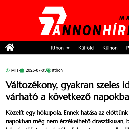
Itthon
Külföld
Külhon
P
MTI -
2026-07-05
Itthon
Változékony, gyakran szeles i
várható a következő napokb
Közelít egy hőkupola. Ennek hatása az előttünk 
napokban még nem érzékelhető drasztikusan, b