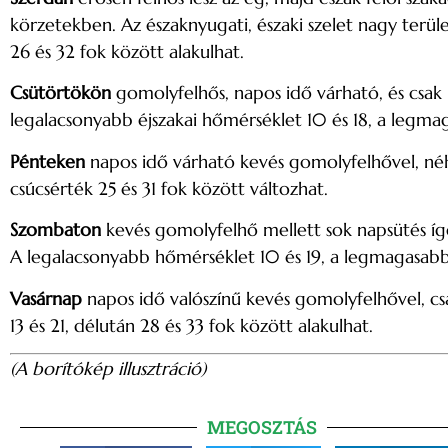
körzetekben. Az északnyugati, északi szelet nagy terüle
26 és 32 fok között alakulhat.
Csütörtökön
gomolyfelhős, napos idő várható, és csak ke
legalacsonyabb éjszakai hőmérséklet 10 és 18, a legma
Pénteken
napos idő várható kevés gomolyfelhővel, néhol
csúcsérték 25 és 31 fok között változhat.
Szombaton
kevés gomolyfelhő mellett sok napsütés íg
A legalacsonyabb hőmérséklet 10 és 19, a legmagasabb 
Vasárnap
napos idő valószínű kevés gomolyfelhővel, cs
13 és 21, délután 28 és 33 fok között alakulhat.
(A borítókép illusztráció)
MEGOSZTÁS