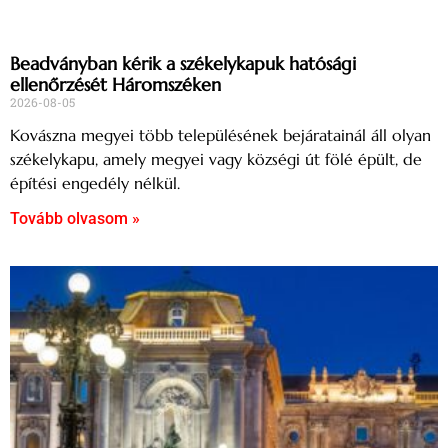
Beadványban kérik a székelykapuk hatósági
ellenőrzését Háromszéken
2026-08-05
Kovászna megyei több településének bejáratainál áll olyan
székelykapu, amely megyei vagy községi út fölé épült, de
építési engedély nélkül.
Tovább olvasom »