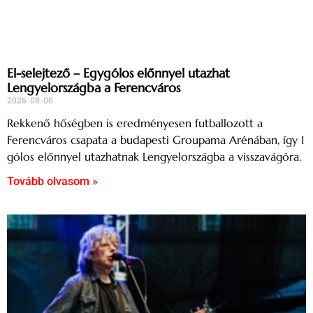
El-selejtező – Egygólos előnnyel utazhat
Lengyelországba a Ferencváros
2026-08-06
Rekkenő hőségben is eredményesen futballozott a
Ferencváros csapata a budapesti Groupama Arénában, így 1
gólos előnnyel utazhatnak Lengyelországba a visszavágóra.
Tovább olvasom »