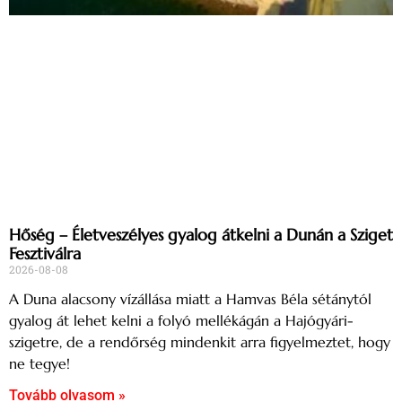
Hőség – Életveszélyes gyalog átkelni a Dunán a Sziget
Fesztiválra
2026-08-08
A Duna alacsony vízállása miatt a Hamvas Béla sétánytól
gyalog át lehet kelni a folyó mellékágán a Hajógyári-
szigetre, de a rendőrség mindenkit arra figyelmeztet, hogy
ne tegye!
Tovább olvasom »