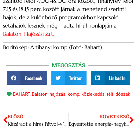
Szántód felől 7.00-18.00 óra között, Tihanyrév felől
7.15 és 18.15 perc között járnak a menetend szerinti
hajók, de a különböző programokhoz kapcsoló
sétahajók lesznek még – adta hírül honlapján a
Balatoni Hajózási Zrt
.
Borítókép: A tihanyi komp (Fotó: Bahart)
MEGOSZTÁS
Facebook
Twitter
LinkedIn
BAHART
,
Balaton
,
hajózás
,
komp
,
közlekedés
,
téli időszak
ELŐZŐ
KÖVETKEZŐ
Kiszáradt a híres Fátyol-vízesés a Szalajka-völgyben
Egyesítette energia-nagyker tevékenységét az MVM Csoport