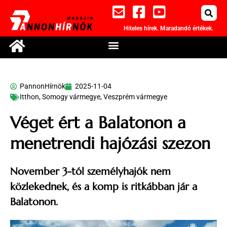
Hiteles hírek. Maradandó értékek.
PannonHírnök
2025-11-04
Itthon
,
Somogy vármegye
,
Veszprém vármegye
Véget ért a Balatonon a
menetrendi hajózási szezon
November 3-tól személyhajók nem
közlekednek, és a komp is ritkábban jár a
Balatonon.