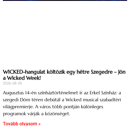
WICKED-hangulat költözik egy hétre Szegedre – Jön
a Wicked Week!
2026-08-05
Augusztus 14-én színháztörténelmet ír az Erkel Színház: a
szegedi Dóm téren debütál a Wicked musical szabadtéri
világpremierje. A város több pontján különleges
programok várják a közönséget.
Tovább olvasom »