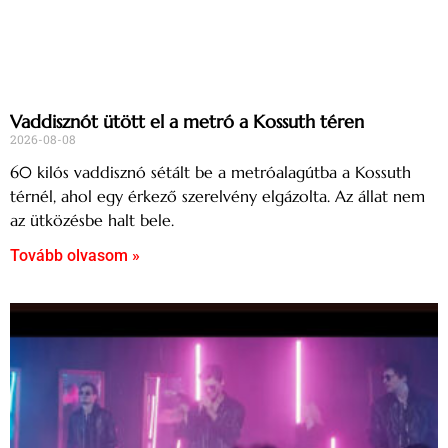
Vaddisznót ütött el a metró a Kossuth téren
2026-08-08
60 kilós vaddisznó sétált be a metróalagútba a Kossuth
térnél, ahol egy érkező szerelvény elgázolta. Az állat nem
az ütközésbe halt bele.
Tovább olvasom »