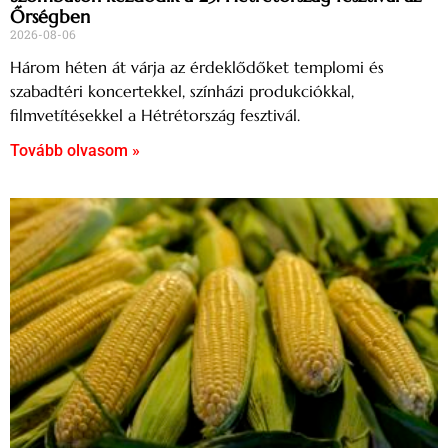
Őrségben
2026-08-06
Három héten át várja az érdeklődőket templomi és
szabadtéri koncertekkel, színházi produkciókkal,
filmvetítésekkel a Hétrétország fesztivál.
Tovább olvasom »