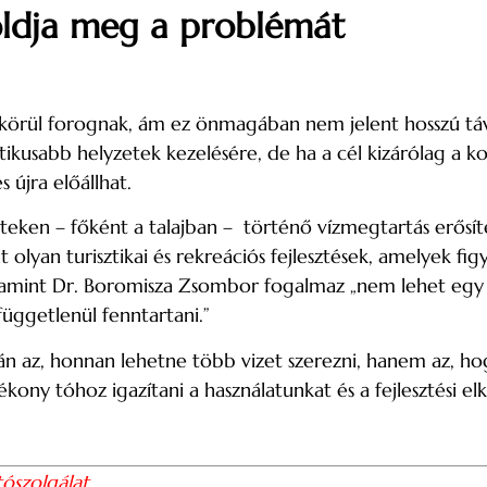
ldja meg a problémát
ás körül forognak, ám ez önmagában nem jelent hosszú t
tikusabb helyzetek kezelésére, de ha a cél kizárólag a k
 újra előállhat.
teken – főként a talajban – történő vízmegtartás erősíté
t olyan turisztikai és rekreációs fejlesztések, amelyek fi
 amint Dr. Boromisza Zsombor fogalmaz „nem lehet egy op
üggetlenül fenntartani.”
án az, honnan lehetne több vizet szerezni, hanem az, h
ony tóhoz igazítani a használatunkat és a fejlesztési el
tószolgálat
.