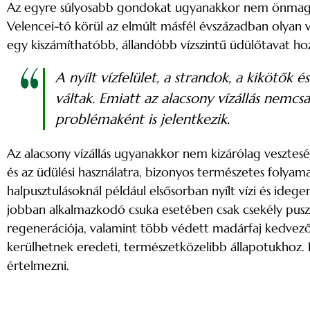
Az egyre súlyosabb gondokat ugyanakkor nem önmagukb
Velencei-tó körül az elmúlt másfél évszázadban olyan ví
egy kiszámíthatóbb, állandóbb vízszintű üdülőtavat hoz
A nyílt vízfelület, a strandok, a kikötők
váltak. Emiatt az alacsony vízállás nemc
problémaként is jelentkezik.
Az alacsony vízállás ugyanakkor nem kizárólag vesztes
és az üdülési használatra, bizonyos természetes folyam
halpusztulásoknál például elsősorban nyílt vízi és ide
jobban alkalmazkodó csuka esetében csak csekély puszt
regenerációja, valamint több védett madárfaj kedvező
kerülhetnek eredeti, természetközelibb állapotukhoz. 
értelmezni.