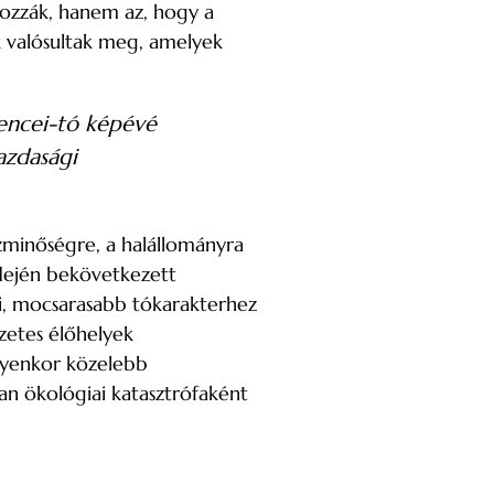
ozzák, hanem az, hogy a
ek valósultak meg, amelyek
lencei-tó képévé
azdasági
ízminőségre, a halállományra
 idején bekövetkezett
tti, mocsarasabb tókarakterhez
zetes élőhelyek
ilyenkor közelebb
an ökológiai katasztrófaként