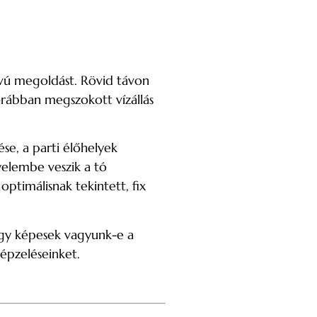
ávú megoldást. Rövid távon
orábban megszokott vízállás
se, a parti élőhelyek
gyelembe veszik a tó
timálisnak tekintett, fix
ogy képesek vagyunk-e a
képzeléseinket.