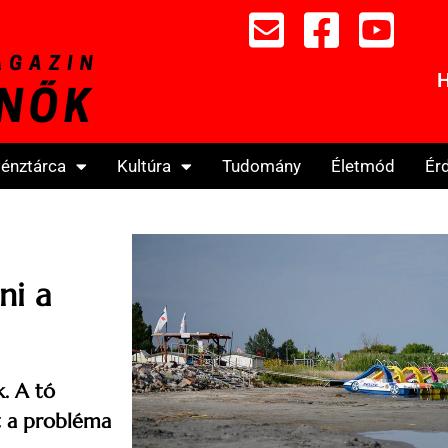
H
énztárca
Kultúra
Tudomány
Életmód
Ér
ni a
k. A tó
rt a probléma