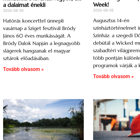
Week!
a dalaimat énekli
2026-08-05
2026-08-05
Augusztus 14-én
Hatórás koncerttel ünnepli
színháztörténelmet ír
vasárnap a Sziget fesztivál Bródy
Színház: a szegedi 
János 60 éves munkásságát. A
debütál a Wicked mu
Bródy Dalok Napján a legnagyobb
szabadtéri világpremi
slágerek hangzanak el magyar
több pontján különl
sztárok előadásában.
programok várják a 
Tovább olvasom »
Tovább olvasom »