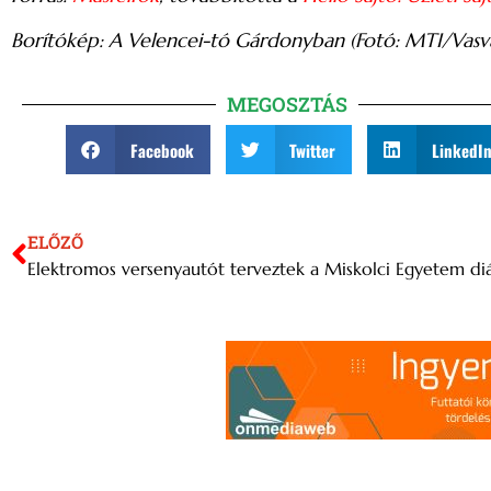
Borítókép: A Velencei-tó Gárdonyban (Fotó: MTI/Vasv
MEGOSZTÁS
Facebook
Twitter
LinkedI
ELŐZŐ
Elektromos versenyautót terveztek a Miskolci Egyetem diá