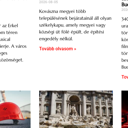
2026-08-05
Bu
202
Kovászna megyei több
településének bejáratainál áll olyan
340
székelykapu, amely megyei vagy
 az Erkel
ura
községi út fölé épült, de építési
Dóm téren
tör
engedély nélkül.
sical
kön
erje. A város
fil
Tovább olvasom »
eges
tör
közönséget.
bes
Bud
To