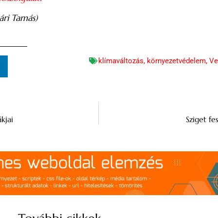
ári Tamás)
klímaváltozás
,
környezetvédelem
,
Ve
n
kjai
Sziget fe