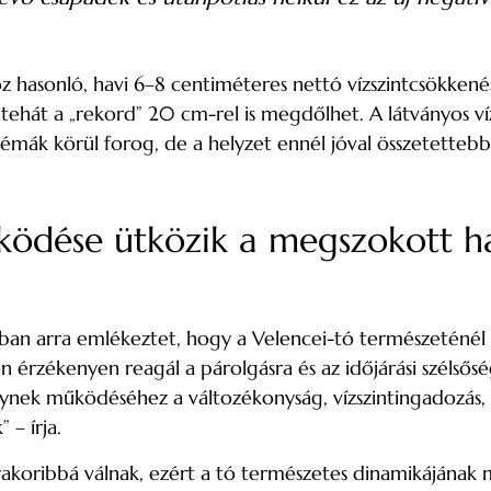
 hasonló, havi 6–8 centiméteres nettó vízszintcsökkenés
at, tehát a „rekord” 20 cm-rel is megdőlhet. A látványos 
oblémák körül forog, de a helyzet ennél jóval összetettebb
ködése ütközik a megszokott ha
an arra emlékeztet, hogy a Velencei-tó természeténél 
n érzékenyen reagál a párolgásra és az időjárási szélsős
elynek működéséhez a változékonyság, vízszintingadozás,
­– írja.
gyakoribbá válnak, ezért a tó természetes dinamikájána