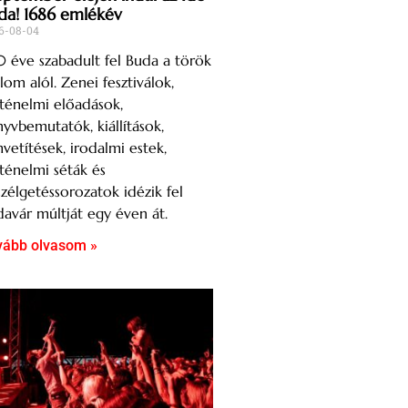
da! 1686 emlékév
6-08-04
 éve szabadult fel Buda a török
lom alól. Zenei fesztiválok,
ténelmi előadások,
yvbemutatók, kiállítások,
mvetítések, irodalmi estek,
ténelmi séták és
zélgetéssorozatok idézik fel
avár múltját egy éven át.
vább olvasom »