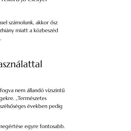
sel számolunk, akkor ősz
vízhiány miatt a közbeszéd
.
sználattal
fogva nem állandó vízszintű
égekre. „Természetes
 szélsőséges években pedig
k megértése egyre fontosabb.