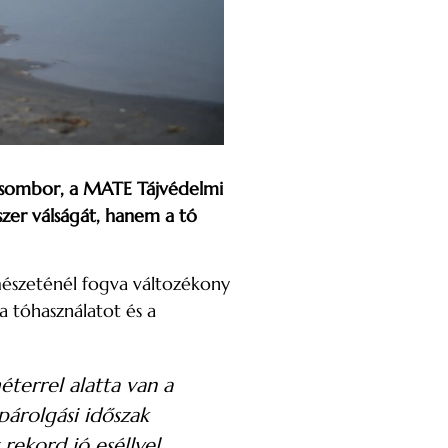
 Zsombor, a MATE Tájvédelmi
szer válságát, hanem a tó
rmészeténél fogva változékony
a tóhasználatot és a
terrel alatta van a
párolgási időszak
rekord jó eséllyel