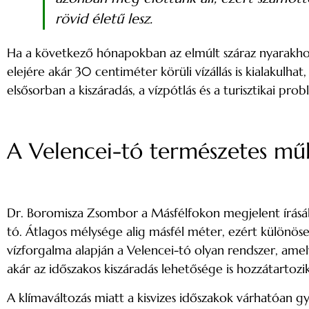
rövid életű lesz.
Ha a következő hónapokban az elmúlt száraz nyarakhoz
elejére akár 30 centiméter körüli vízállás is kialakulh
elsősorban a kiszáradás, a vízpótlás és a turisztikai pr
A Velencei-tó természetes mű
Dr. Boromisza Zsombor a Másfélfokon megjelent írásáb
tó. Átlagos mélysége alig másfél méter, ezért különöse
vízforgalma alapján a Velencei-tó olyan rendszer, am
akár az időszakos kiszáradás lehetősége is hozzátartozik” 
A klímaváltozás miatt a kisvizes időszakok várhatóan 