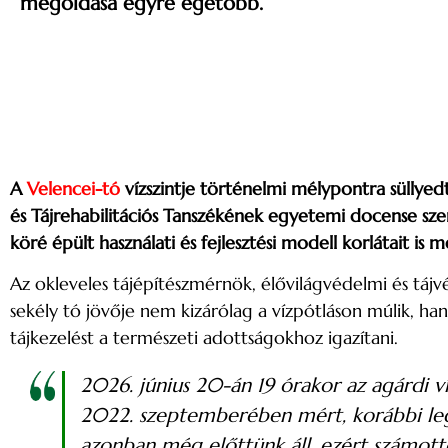
megoldása egyre égetőbb.
A
Velencei-tó
vízszintje történelmi mélypontra süllye
és Tájrehabilitációs Tanszékének egyetemi docense sze
köré épült használati és fejlesztési modell korlátait is
Az okleveles tájépítészmérnök, élővilágvédelmi és tájv
sekély tó jövője nem kizárólag a vízpótláson múlik, ha
tájkezelést a természeti adottságokhoz igazítani.
2026. június 20-án 19 órakor az agárdi 
2022. szeptemberében mért, korábbi legki
azonban még előttünk áll, ezért számotte