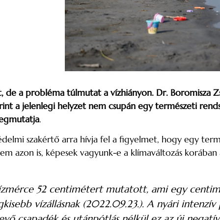
dt, de a probléma túlmutat a vízhiányon. Dr. Boromisza
rint a jelenlegi helyzet nem csupán egy természeti rend
 megmutatja
.
édelmi szakértő arra hívja fel a figyelmet, hogy egy te
nem azon is, képesek vagyunk-e a klímaváltozás korában 
vízmérce 52 centimétert mutatott, ami egy centimé
sebb vízállásnak (2022.09.23.). A nyári intenzív 
vő csapadék és utánpótlás nélkül ez az új negatív 