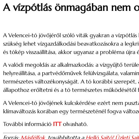
A vízpótlás önmagában nem o
A Velencei-tó jövőjéről szóló viták gyakran a vízpótl
szükség lehet vízgazdálkodási beavatkozásokra a legkri
és tókép visszaállítása, akkor ugyanaz a probléma újra és
A valódi megoldás az alkalmazkodás: a vízgyűjtő terüle
helyreállítása, a partvédőművek felülvizsgálata, valamin
természetes változékonyságát. A tó korábbi szerepét,
állapothoz erőltetni és a tó természetes működésétől f
A Velencei-tó jövőjének kulcskérdése ezért nem puszt
klímaváltozás korában egy természeténél fogva változék
További információ
ITT
olvasható.
Forrás:
Másfélfok
, továbbította a
Helló Sajtó! Üzleti Saj