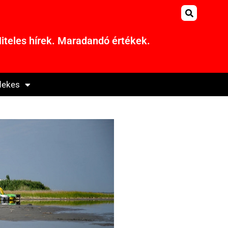
iteles hírek. Maradandó értékek.
dekes