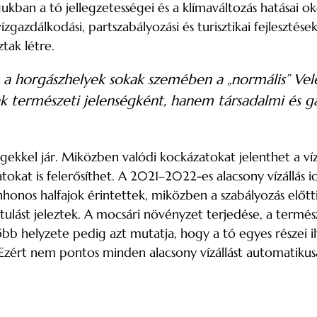
an a tó jellegzetességei és a klímaváltozás hatásai ok
zgazdálkodási, partszabályozási és turisztikai fejlesztés
tak létre.
 és a horgászhelyek sokak szemében a „normális” Ve
sak természeti jelenségként, hanem társadalmi és g
égekkel jár. Miközben valódi kockázatokat jelenthet a v
atokat is felerősíthet. A 2021–2022-es alacsony vízállás
genhonos halfajok érintettek, miközben a szabályozás elő
ulást jeleztek. A mocsári növényzet terjedése, a termés
bb helyzete pedig azt mutatja, hogy a tó egyes részei 
Ezért nem pontos minden alacsony vízállást automatikus