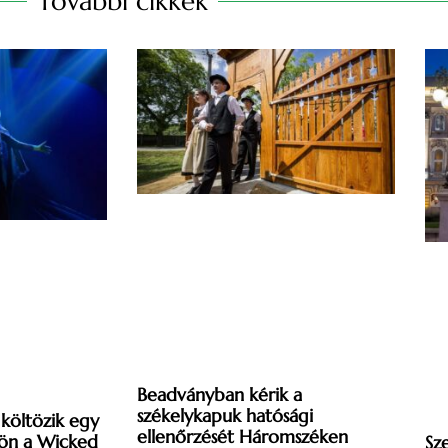
További cikkek
Beadványban kérik a
székelykapuk hatósági
költözik egy
ellenőrzését Háromszéken
Jön a Wicked
Sz