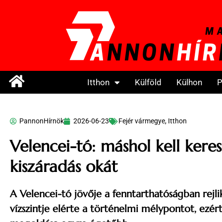
Itthon
Külföld
Külhon
P
PannonHírnök
2026-06-23
Fejér vármegye
,
Itthon
Velencei-tó: máshol kell keres
kiszáradás okát
A Velencei-tó jövője a fenntarthatóságban rejli
vízszintje elérte a történelmi mélypontot, ezé