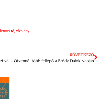
lencei-tó
,
vízhiány
KÖVETKEZŐ
sztivál – Ötvennél több fellépő a Bródy Dalok Napján