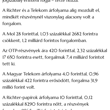
jogszabály érinteni fogja – tette hozzá.
A Richter és a Telekom árfolyama alig mozdult el,
mindkét részvénynél viszonylag alacsony volt a
forgalom.
A Mol 28 forinttal, 1,03 százalékkal 2682 forintra
csökkent, 1,2 milliárd forintos forgalomban.
Az OTP-részvények ára 420 forinttal, 2,32 százalékkal
17 650 forintra esett, forgalmuk 7,4 milliárd forintot
tett ki.
A Magyar Telekom árfolyama 4,0 forinttal, 0,96
százalékkal 422 forintra erősödött, forgalma 31,9
millió forint volt.
A Richter-papírok árfolyama 10 forinttal, 0,12
százalékkal 8290 forintra nőtt, a részvények