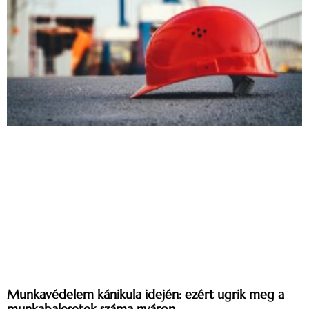
Munkavédelem kánikula idején: ezért ugrik meg a
munkabalesetek száma nyáron