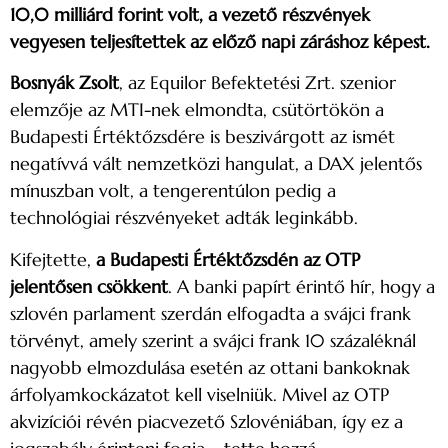
10,0 milliárd forint volt, a vezető részvények
vegyesen teljesítettek az előző napi záráshoz képest.
Bosnyák Zsolt
, az Equilor Befektetési Zrt. szenior
elemzője az MTI-nek elmondta, csütörtökön a
Budapesti Értéktőzsdére is beszivárgott az ismét
negatívvá vált nemzetközi hangulat, a DAX jelentős
mínuszban volt, a tengerentúlon pedig a
technológiai részvényeket adták leginkább.
Kifejtette,
a Budapesti Értéktőzsdén az OTP
jelentősen csökkent
. A banki papírt érintő hír, hogy a
szlovén parlament szerdán elfogadta a svájci frank
törvényt, amely szerint a svájci frank 10 százaléknál
nagyobb elmozdulása esetén az ottani bankoknak
árfolyamkockázatot kell viselniük. Mivel az OTP
akvizíciói révén piacvezető Szlovéniában, így ez a