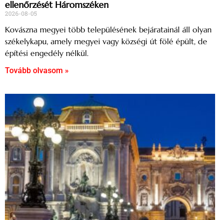
ellenőrzését Háromszéken
2026-08-05
Kovászna megyei több településének bejáratainál áll olyan
székelykapu, amely megyei vagy községi út fölé épült, de
építési engedély nélkül.
Tovább olvasom »