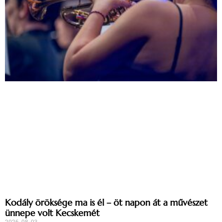
Kodály öröksége ma is él – öt napon át a művészet
ünnepe volt Kecskemét
2026-08-03