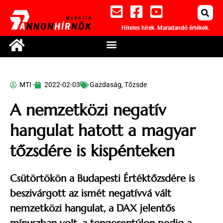
Hiteles hírek. Maradandó értékek.
MTI -
2022-02-03
Gazdaság
,
Tőzsde
A nemzetközi negatív
hangulat hatott a magyar
tőzsdére is kispénteken
Csütörtökön a Budapesti Értéktőzsdére is
beszivárgott az ismét negatívvá vált
nemzetközi hangulat, a DAX jelentős