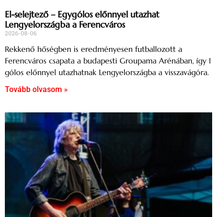
El-selejtező – Egygólos előnnyel utazhat
Lengyelországba a Ferencváros
2026-08-06
Rekkenő hőségben is eredményesen futballozott a
Ferencváros csapata a budapesti Groupama Arénában, így 1
gólos előnnyel utazhatnak Lengyelországba a visszavágóra.
Tovább olvasom »