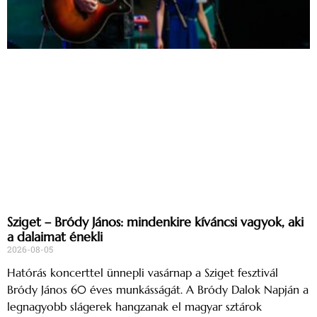
Sziget – Bródy János: mindenkire kíváncsi vagyok, aki
a dalaimat énekli
2026-08-05
Hatórás koncerttel ünnepli vasárnap a Sziget fesztivál
Bródy János 60 éves munkásságát. A Bródy Dalok Napján a
legnagyobb slágerek hangzanak el magyar sztárok