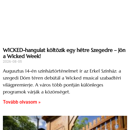
WICKED-hangulat költözik egy hétre Szegedre – Jön
a Wicked Week!
2026-08-05
Augusztus 14-én színháztörténelmet ír az Erkel Színház: a
szegedi Dóm téren debütál a Wicked musical szabadtéri
világpremierje. A város több pontján különleges
programok várják a közönséget.
Tovább olvasom »