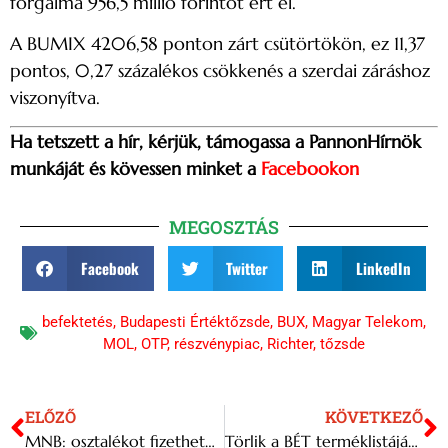
forgalma 956,5 millió forintot ért el.
A BUMIX 4206,58 ponton zárt csütörtökön, ez 11,37
pontos, 0,27 százalékos csökkenés a szerdai záráshoz
viszonyítva.
Ha tetszett a hír, kérjük, támogassa a PannonHírnök
munkáját és kövessen minket a
Facebookon
MEGOSZTÁS
Facebook
Twitter
LinkedIn
befektetés
,
Budapesti Értéktőzsde
,
BUX
,
Magyar Telekom
,
MOL
,
OTP
,
részvénypiac
,
Richter
,
tőzsde
ELŐZŐ
KÖVETKEZŐ
MNB: osztalékot fizethetnek a biztosítók
Törlik a BÉT terméklistájából az alábbi részvényt!