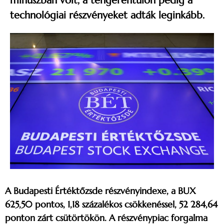
mínuszban volt, a tengerentúlon pedig a
technológiai részvényeket adták leginkább.
A Budapesti Értéktőzsde részvényindexe, a BUX
625,50 pontos, 1,18 százalékos csökkenéssel, 52 284,64
ponton zárt csütörtökön.
A részvénypiac forgalma