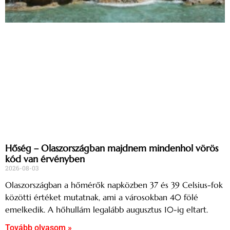
Hőség – Olaszországban majdnem mindenhol vörös
kód van érvényben
2026-08-03
Olaszországban a hőmérők napközben 37 és 39 Celsius-fok
közötti értéket mutatnak, ami a városokban 40 fölé
emelkedik. A hőhullám legalább augusztus 10-ig eltart.
Tovább olvasom »