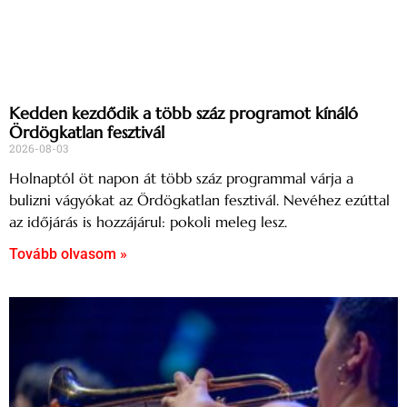
Kedden kezdődik a több száz programot kínáló
Ördögkatlan fesztivál
2026-08-03
Holnaptól öt napon át több száz programmal várja a
bulizni vágyókat az Ördögkatlan fesztivál. Nevéhez ezúttal
az időjárás is hozzájárul: pokoli meleg lesz.
Tovább olvasom »