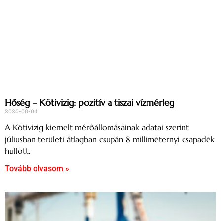
Hőség – Kötivizig: pozitív a tiszai vízmérleg
2026-08-04
A Kötivizig kiemelt mérőállomásainak adatai szerint
júliusban területi átlagban csupán 8 milliméternyi csapadék
hullott.
Tovább olvasom »