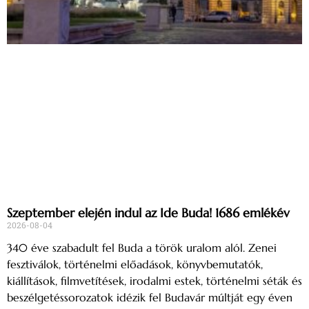
Szeptember elején indul az Ide Buda! 1686 emlékév
2026-08-04
340 éve szabadult fel Buda a török uralom alól. Zenei
fesztiválok, történelmi előadások, könyvbemutatók,
kiállítások, filmvetítések, irodalmi estek, történelmi séták és
beszélgetéssorozatok idézik fel Budavár múltját egy éven